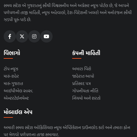
સમય સંદેશ એ ગુજરાતનું સૌથી વિશ્વસનીય અને અગ્રેસર ન્યૂઝ પોર્ટલ છે, જે આપને
પળેપળની તાજી માહિતી, ન્યૂઝ અહેવાલો, દેશ-વિદેશની ખબરો અને મનોરંજન સૌથી
ઝડપી પૂરું પાડે છે.
વિભાગો
કંપની માહિતી
ટોપ ન્યૂઝ
અમારા વિશે
મારું શહેર
જાહેરાત આપો
મારું ગુજરાત
પ્રતિસાદ પત્ર
આઈપીએલ ૨૦૨૬
ગોપનીયતા નીતિ
એન્ટરટેઈનમેન્ટ
નિયમો અને શરતો
મોબાઈલ એપ
અમારી સમય સંદેશ ઓફિશિયલ ન્યૂઝ એપ્લિકેશન ડાઉનલોડ કરો અને તમારા ફોન
પર મેળવો પળેપળના તાજા સમાચાર.