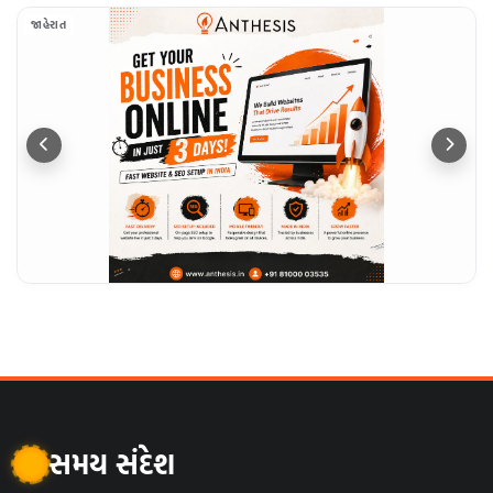
જાહેરાત
સમય સંદેશ