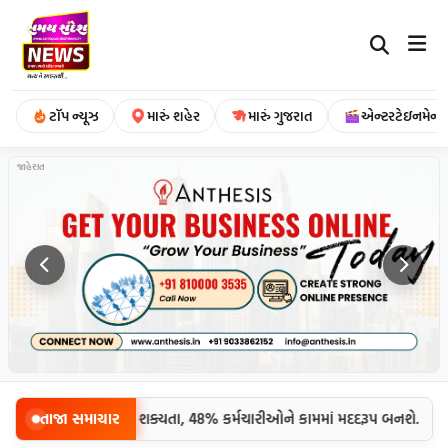
ટૉપ ન્યૂઝ
મારું શહેર
મારું ગુજરાત
એન્ટરટેઇનમેન્ટ
જાહેરાત
|
ી જગ્યાએ AI લે તેવી શક્યતા, 48% કર્મચારીઓને કામમાં મદદરૂપ બનશે.
તાજા સમાચાર