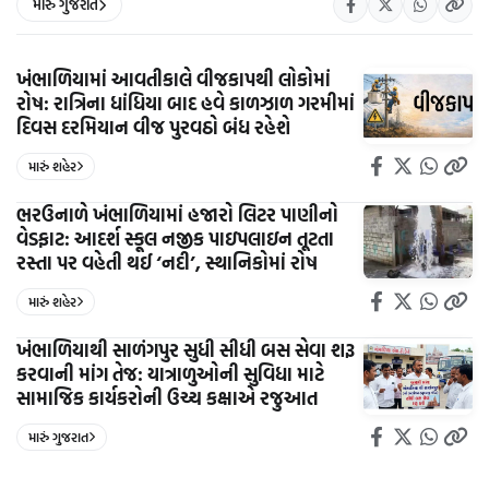
મારું ગુજરાત
ખંભાળિયામાં આવતીકાલે વીજકાપથી લોકોમાં
રોષ: રાત્રિના ધાંધિયા બાદ હવે કાળઝાળ ગરમીમાં
દિવસ દરમિયાન વીજ પુરવઠો બંધ રહેશે
મારું શહેર
ભરઉનાળે ખંભાળિયામાં હજારો લિટર પાણીનો
વેડફાટ: આદર્શ સ્કૂલ નજીક પાઇપલાઇન તૂટતા
રસ્તા પર વહેતી થઈ ‘નદી’, સ્થાનિકોમાં રોષ
મારું શહેર
ખંભાળિયાથી સાળંગપુર સુધી સીધી બસ સેવા શરૂ
કરવાની માંગ તેજ: યાત્રાળુઓની સુવિધા માટે
સામાજિક કાર્યકરોની ઉચ્ચ કક્ષાએ રજુઆત
મારું ગુજરાત