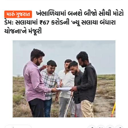
ખંભાળિયામાં બનશે બીજો સૌથી મોટો
મારું ગુજરાત
ડેમ: સલાયામાં ₹67 કરોડની 'ન્યૂ સલાયા બંધારા
યોજના'ને મંજૂરી