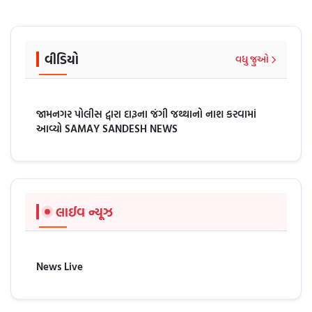
વીડિયો
વધુ જુઓ
જામનગર પોલીસ દ્વારા દારૂના જંગી જથ્થાનો નાશ કરવામાં
આવ્યો SAMAY SANDESH NEWS
લાઈવ ન્યૂઝ
News Live