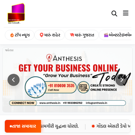
ટૉપ ન્યૂઝ
મારું શહેર
મારું ગુજરાત
એન્ટરટેઇનમેન્ટ
જાહેરાત
|
ી આશંકા; બચાવ કામગીરી યુદ્ધના ધોરણે.
તાજા સમાચાર
ગોંડલ એસટી ડેપો ખાતે કર્