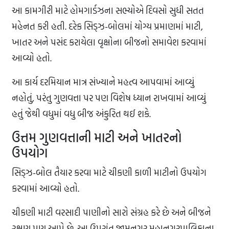
આ કામગીરી માટે હોમગાર્ડઝના સભ્યોએ દિવસો સુધી સતત
મહેનત કરી હતી. દરેક સિડ્ઝ-બોલમાં યોગ્ય પ્રમાણમાં માટી,
ખાતર અને પસંદ કરાયેલા વૃક્ષોના બીજનો સમાવેશ કરવામાં
આવ્યો હતો.
આ કાર્ય દરમિયાન માત્ર સંખ્યાને મહત્વ આપવામાં આવ્યું
નહોતું, પરંતુ ગુણવત્તા પર પણ વિશેષ ધ્યાન રાખવામાં આવ્યું
હતું જેથી વધુમાં વધુ બીજ અંકુરિત થઈ શકે.
ઉત્તમ ગુણવત્તાની માટી અને ખાતરનો
ઉપયોગ
સિડ્ઝ-બોલ તૈયાર કરવા માટે ચીકણી કાળી માટીનો ઉપયોગ
કરવામાં આવ્યો હતો.
ચીકણી માટી વરસાદી પાણીનો સારો સંગ્રહ કરે છે અને બીજને
રક્ષણ પણ આપે છે. આ ઉપરાંત જામનગર મહાનગરપાલિકાના