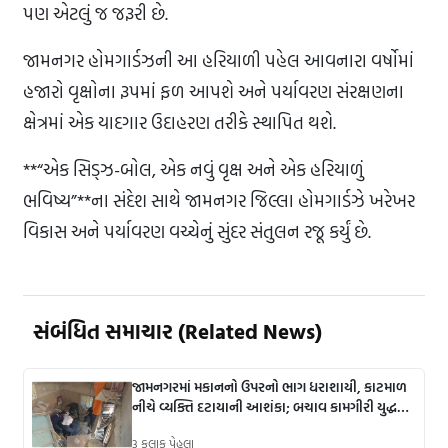
પણ એટલું જ જરૂરી છે.
જામનગર હોમગાર્ડઝની આ હરિયાળી પહેલ આવનારા વર્ષોમાં
હજારો વૃક્ષોના રૂપમાં ફળ આપશે અને પર્યાવરણ સંરક્ષણના
ક્ષેત્રમાં એક યાદગાર ઉદાહરણ તરીકે સ્થાપિત થશે.
**“એક સિડ્ઝ-બોલ, એક નવું વૃક્ષ અને એક હરિયાળું
ભવિષ્ય”**ના સંદેશ સાથે જામનગર જિલ્લા હોમગાર્ડઝે ખરેખર
વિકાસ અને પર્યાવરણ વચ્ચેનું સુંદર સંતુલન રજૂ કર્યું છે.
સંબંધિત સમાચાર (Related News)
જામનગરમાં મકાનનો ઉપરનો ભાગ ધરાશાયી, કાટમાળ
નીચે વ્યક્તિ દટાયાની આશંકા; બચાવ કામગીરી યુદ્ધના
ધોરણે.
3 કલાક પેહલા