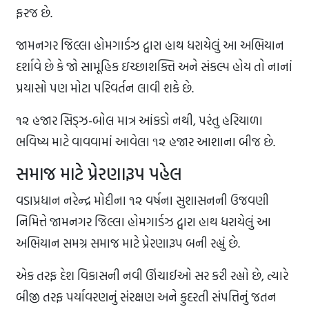
ફરજ છે.
જામનગર જિલ્લા હોમગાર્ડઝ દ્વારા હાથ ધરાયેલું આ અભિયાન
દર્શાવે છે કે જો સામૂહિક ઇચ્છાશક્તિ અને સંકલ્પ હોય તો નાનાં
પ્રયાસો પણ મોટા પરિવર્તન લાવી શકે છે.
૧૨ હજાર સિડ્ઝ-બોલ માત્ર આંકડો નથી, પરંતુ હરિયાળા
ભવિષ્ય માટે વાવવામાં આવેલા ૧૨ હજાર આશાના બીજ છે.
સમાજ માટે પ્રેરણારૂપ પહેલ
વડાપ્રધાન નરેન્દ્ર મોદીના ૧૨ વર્ષના સુશાસનની ઉજવણી
નિમિત્તે જામનગર જિલ્લા હોમગાર્ડઝ દ્વારા હાથ ધરાયેલું આ
અભિયાન સમગ્ર સમાજ માટે પ્રેરણારૂપ બની રહ્યું છે.
એક તરફ દેશ વિકાસની નવી ઊંચાઈઓ સર કરી રહ્યો છે, ત્યારે
બીજી તરફ પર્યાવરણનું સંરક્ષણ અને કુદરતી સંપત્તિનું જતન