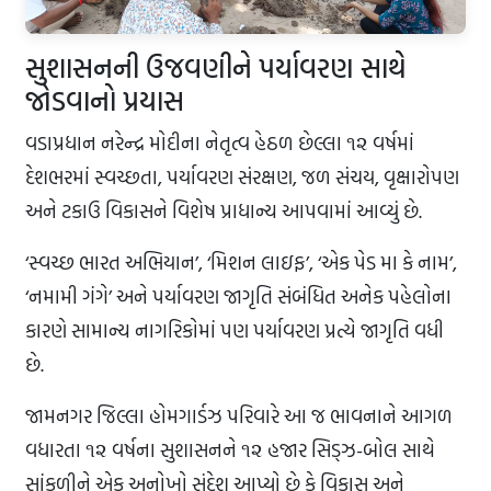
સુશાસનની ઉજવણીને પર્યાવરણ સાથે
જોડવાનો પ્રયાસ
વડાપ્રધાન નરેન્દ્ર મોદીના નેતૃત્વ હેઠળ છેલ્લા ૧૨ વર્ષમાં
દેશભરમાં સ્વચ્છતા, પર્યાવરણ સંરક્ષણ, જળ સંચય, વૃક્ષારોપણ
અને ટકાઉ વિકાસને વિશેષ પ્રાધાન્ય આપવામાં આવ્યું છે.
‘સ્વચ્છ ભારત અભિયાન’, ‘મિશન લાઇફ’, ‘એક પેડ મા કે નામ’,
‘નમામી ગંગે’ અને પર્યાવરણ જાગૃતિ સંબંધિત અનેક પહેલોના
કારણે સામાન્ય નાગરિકોમાં પણ પર્યાવરણ પ્રત્યે જાગૃતિ વધી
છે.
જામનગર જિલ્લા હોમગાર્ડઝ પરિવારે આ જ ભાવનાને આગળ
વધારતા ૧૨ વર્ષના સુશાસનને ૧૨ હજાર સિડ્ઝ-બોલ સાથે
સાંકળીને એક અનોખો સંદેશ આપ્યો છે કે વિકાસ અને