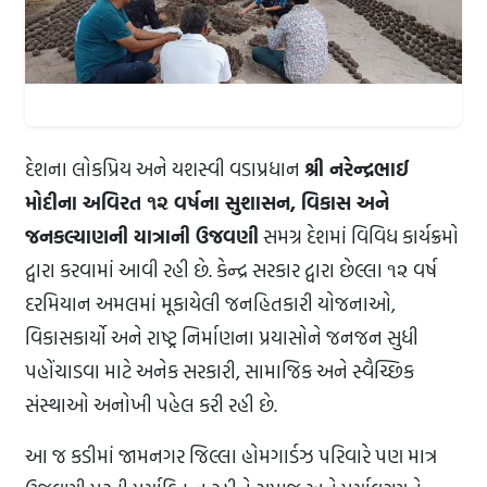
દેશના લોકપ્રિય અને યશસ્વી વડાપ્રધાન
શ્રી નરેન્દ્રભાઈ
મોદીના અવિરત ૧૨ વર્ષના સુશાસન, વિકાસ અને
જનકલ્યાણની યાત્રાની ઉજવણી
સમગ્ર દેશમાં વિવિધ કાર્યક્રમો
દ્વારા કરવામાં આવી રહી છે. કેન્દ્ર સરકાર દ્વારા છેલ્લા ૧૨ વર્ષ
દરમિયાન અમલમાં મૂકાયેલી જનહિતકારી યોજનાઓ,
વિકાસકાર્યો અને રાષ્ટ્ર નિર્માણના પ્રયાસોને જનજન સુધી
પહોંચાડવા માટે અનેક સરકારી, સામાજિક અને સ્વૈચ્છિક
સંસ્થાઓ અનોખી પહેલ કરી રહી છે.
આ જ કડીમાં જામનગર જિલ્લા હોમગાર્ડઝ પરિવારે પણ માત્ર