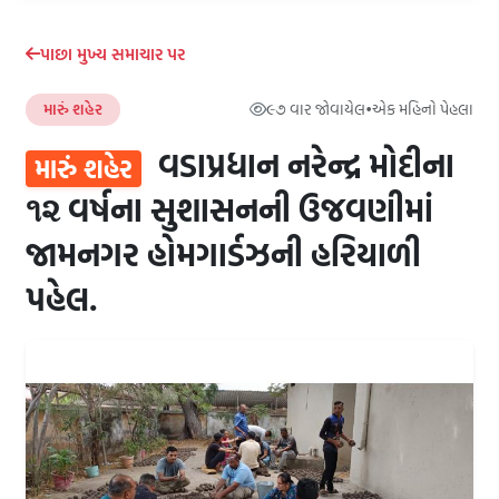
પાછા મુખ્ય સમાચાર પર
મારું શહેર
૯૭ વાર જોવાયેલ
•
એક મહિનો પેહલા
વડાપ્રધાન નરેન્દ્ર મોદીના
મારું શહેર
૧૨ વર્ષના સુશાસનની ઉજવણીમાં
જામનગર હોમગાર્ડઝની હરિયાળી
પહેલ.