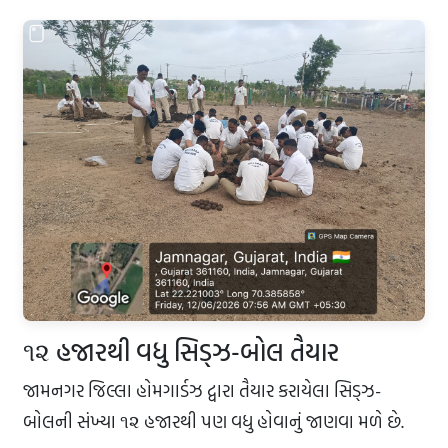
૧૨ હજારથી વધુ સિડ્ઝ-બોલ તૈયાર
જામનગર જિલ્લા હોમગાર્ડઝ દ્વારા તૈયાર કરાયેલા સિડ્ઝ-
બોલની સંખ્યા ૧૨ હજારથી પણ વધુ હોવાનું જાણવા મળે છે.