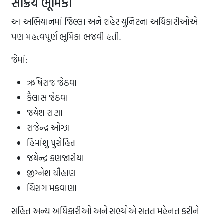
સક્રિય ભૂમિકા
આ અભિયાનમાં જિલ્લા અને શહેર યુનિટના અધિકારીઓએ
પણ મહત્વપૂર્ણ ભૂમિકા ભજવી હતી.
જેમાં:
ઋષિરાજ જેઠવા
કૈલાસ જેઠવા
જયેશ રાણા
રાજેન્દ્ર ઓઝા
હિમાંશુ પુરોહિત
જયેન્દ્ર કણજારીયા
જીગ્નેશ ચૌહાણ
ચિરાગ મકવાણા
સહિત અન્ય અધિકારીઓ અને સભ્યોએ સતત મહેનત કરીને