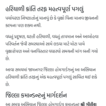
હરિયાળી ક્રાંતિ તરફ મહત્વપૂર્ણ પગલું
પર્યાવરણ નિષ્ણાતોનું માનવું છે કે વૃક્ષો વિના માનવ જીવનની
કલ્પના પણ શક્ય નથી.
વધતું પ્રદૂષણ, ઘટતી હરિયાળી, વધતું તાપમાન અને આબોહવા
પરિવર્તન જેવી સમસ્યાઓ સામે લડવા માટે મોટા પાયે
વૃક્ષારોપણ અને વનવિસ્તાર વધારવો સમયની માંગ બની ગયો
છે.
આવા સમયમાં જામનગર જિલ્લા હોમગાર્ડઝનું આ અભિયાન
હરિયાળી ક્રાંતિ તરફનું એક મહત્વપૂર્ણ પગલું સાબિત થઈ શકે
છે.
જિલ્લા કમાન્ડન્ટનું માર્ગદર્શન
આ સમગ્ર અભિયાન જિલ્લા હોમગાર્ડઝ કમાન્ડન્ટ
શ્રી ગીરીશ