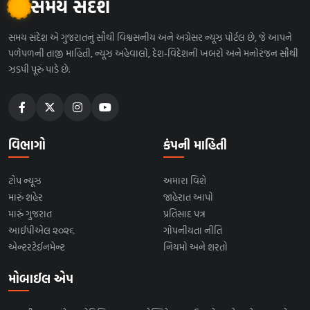
સમય સંદેશ
સમય સંદેશ એ ગુજરાતનું સૌથી વિશ્વસનીય અને અગ્રેસર ન્યૂઝ પોર્ટલ છે, જે આપને
પળેપળની તાજી માહિતી, ન્યૂઝ અહેવાલો, દેશ-વિદેશની ખબરો અને મનોરંજન સૌથી
ઝડપી પૂરું પાડે છે.
વિભાગો
કંપની માહિતી
ટોપ ન્યૂઝ
અમારા વિશે
મારું શહેર
જાહેરાત આપો
મારું ગુજરાત
પ્રતિસાદ પત્ર
આઈપીએલ ૨૦૨૬
ગોપનીયતા નીતિ
એન્ટરટેઈનમેન્ટ
નિયમો અને શરતો
મોબાઈલ એપ