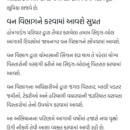
ભૂમિકા ભજવે છે.
વન વિભાગને કરવામાં આવશે સુપ્રત
હોમગાર્ડઝ પરિવાર દ્વારા તૈયાર કરાયેલા તમામ સિડ્ઝ-બોલ
આગામી દિવસોમાં જામનગર વન વિભાગને સોંપવામાં આવશે.
વન વિભાગ દ્વારા ચોમાસાની સિઝન શરૂ થાય તે પહેલાં યોગ્ય
વિસ્તારોની પસંદગી કરીને આ સિડ્ઝ-બોલનું વિતરણ કરવામાં
આવશે.
વન વિભાગના અધિકારીઓ દ્વારા જંગલ વિસ્તાર, ખાલી પડતર
જમીનો, ટેકરીઓ અને હરિયાળી વધારવાની જરૂરિયાત ધરાવતા
વિસ્તારોમાં તેનો ઉપયોગ કરવામાં આવશે.
આ અભિયાનના પરિણામે આગામી વર્ષોમાં હજારો નવા વૃક્ષો
ઉગી નીકળે તેવી આશા વ્યક્ત કરવામાં આવી રહી છે.