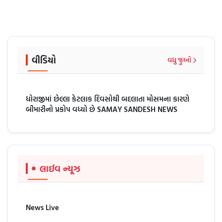
વીડિયો
વધુ જુઓ
ધોરાજીમાં છેલ્લા કેટલાક દિવસોથી બદલાતા મોસમના કારણે
બીમારીનો પ્રકોપ વધ્યો છે SAMAY SANDESH NEWS
લાઈવ ન્યૂઝ
News Live