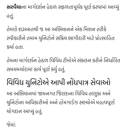
સરવૈયા
ના માર્ગદર્શન હેઠળ સફળતાપૂર્વક પૂર્ણ કરવામાં આવ્યું
હતું.
તેમણે શરૂઆતથી જ આ અભિયાનને એક મિશન તરીકે
સ્વીકારીને તમામ યુનિટોને સક્રિય ભાગીદારી માટે પ્રોત્સાહિત
કર્યા હતા.
તેમના માર્ગદર્શન હેઠળ વિવિધ ટીમોએ સંકલન કરીને નિર્ધારિત
સમયમર્યાદામાં કાર્ય પૂર્ણ કર્યું હતું.
વિવિધ યુનિટોએ આપી નોંધપાત્ર સેવાઓ
આ અભિયાનમાં જામનગર જિલ્લાના વિવિધ તાલુકા અને
યુનિટોના અધિકારીઓ અને હોમગાર્ડઝ સભ્યોએ મહત્વપૂર્ણ
યોગદાન આપ્યું હતું.
જેમાં: