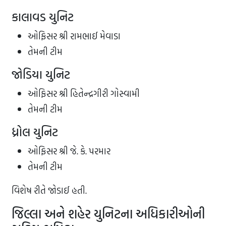
કાલાવડ યુનિટ
ઓફિસર શ્રી રામભાઈ મેવાડા
તેમની ટીમ
જોડિયા યુનિટ
ઓફિસર શ્રી હિતેન્દ્રગીરી ગોસ્વામી
તેમની ટીમ
ધ્રોલ યુનિટ
ઓફિસર શ્રી જે. કે. પરમાર
તેમની ટીમ
વિશેષ રીતે જોડાઈ હતી.
જિલ્લા અને શહેર યુનિટના અધિકારીઓની