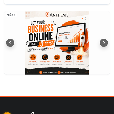
જાહેરાત