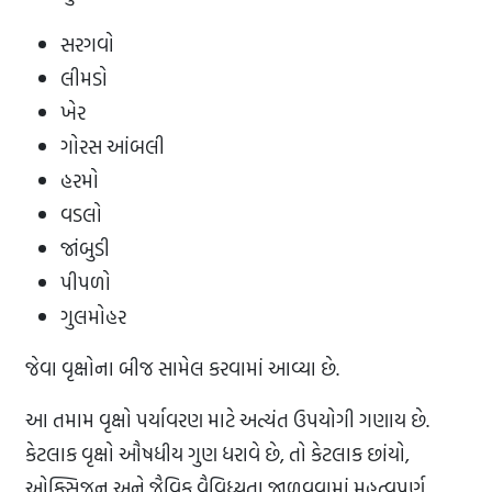
સરગવો
લીમડો
ખેર
ગોરસ આંબલી
હરમો
વડલો
જાંબુડી
પીપળો
ગુલમોહર
જેવા વૃક્ષોના બીજ સામેલ કરવામાં આવ્યા છે.
આ તમામ વૃક્ષો પર્યાવરણ માટે અત્યંત ઉપયોગી ગણાય છે.
કેટલાક વૃક્ષો ઔષધીય ગુણ ધરાવે છે, તો કેટલાક છાંયો,
ઓક્સિજન અને જૈવિક વૈવિધ્યતા જાળવવામાં મહત્વપૂર્ણ