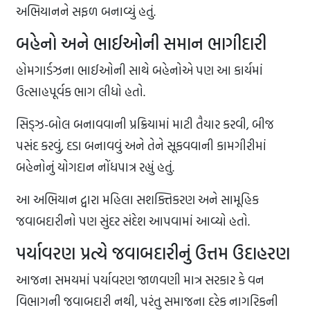
અભિયાનને સફળ બનાવ્યું હતું.
બહેનો અને ભાઈઓની સમાન ભાગીદારી
હોમગાર્ડઝના ભાઈઓની સાથે બહેનોએ પણ આ કાર્યમાં
ઉત્સાહપૂર્વક ભાગ લીધો હતો.
સિડ્ઝ-બોલ બનાવવાની પ્રક્રિયામાં માટી તૈયાર કરવી, બીજ
પસંદ કરવું, દડા બનાવવું અને તેને સૂકવવાની કામગીરીમાં
બહેનોનું યોગદાન નોંધપાત્ર રહ્યું હતું.
આ અભિયાન દ્વારા મહિલા સશક્તિકરણ અને સામૂહિક
જવાબદારીનો પણ સુંદર સંદેશ આપવામાં આવ્યો હતો.
પર્યાવરણ પ્રત્યે જવાબદારીનું ઉત્તમ ઉદાહરણ
આજના સમયમાં પર્યાવરણ જાળવણી માત્ર સરકાર કે વન
વિભાગની જવાબદારી નથી, પરંતુ સમાજના દરેક નાગરિકની