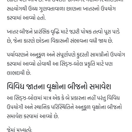
સહયોગથી ઉચ્ચ ગુણવત્તાવાળા છાણના ખાતરનો ઉપયોગ
કરવામાં આવ્યો હતો.
ખાતર બીજને પ્રારંભિક વૃદ્ધિ માટે જરૂરી પોષક તત્ત્વો પૂરા પાડે
છે, જેના કારણે છોડના વિકાસની સંભાવના વધી જાય છે.
પર્યાવરણને અનુકૂળ અને સંપૂર્ણપણે કુદરતી સામગ્રીનો ઉપયોગ
કરવામાં આવ્યો હોવાથી આ સિડ્ઝ-બોલ પ્રકૃતિ માટે પણ
લાભદાયી છે.
વિવિધ જાતના વૃક્ષોના બીજનો સમાવેશ
આ સિડ્ઝ-બોલમાં માત્ર એક કે બે પ્રકારના નહીં પરંતુ વિવિધ
ઉપયોગી અને સ્થાનિક પરિસ્થિતિને અનુકૂળ વૃક્ષોના બીજનો
સમાવેશ કરવામાં આવ્યો છે.
જેમાં મુખ્યત્વે: