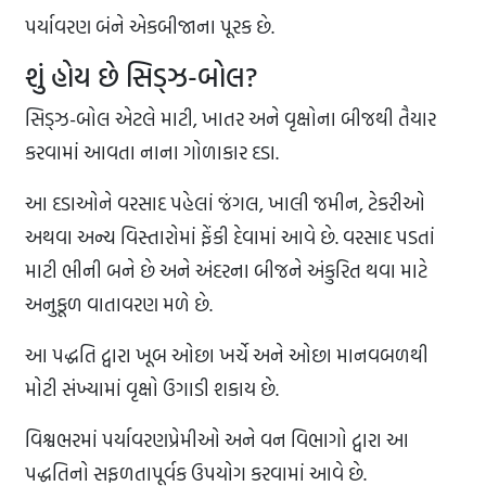
પર્યાવરણ બંને એકબીજાના પૂરક છે.
શું હોય છે સિડ્ઝ-બોલ?
સિડ્ઝ-બોલ એટલે માટી, ખાતર અને વૃક્ષોના બીજથી તૈયાર
કરવામાં આવતા નાના ગોળાકાર દડા.
આ દડાઓને વરસાદ પહેલાં જંગલ, ખાલી જમીન, ટેકરીઓ
અથવા અન્ય વિસ્તારોમાં ફેંકી દેવામાં આવે છે. વરસાદ પડતાં
માટી ભીની બને છે અને અંદરના બીજને અંકુરિત થવા માટે
અનુકૂળ વાતાવરણ મળે છે.
આ પદ્ધતિ દ્વારા ખૂબ ઓછા ખર્ચે અને ઓછા માનવબળથી
મોટી સંખ્યામાં વૃક્ષો ઉગાડી શકાય છે.
વિશ્વભરમાં પર્યાવરણપ્રેમીઓ અને વન વિભાગો દ્વારા આ
પદ્ધતિનો સફળતાપૂર્વક ઉપયોગ કરવામાં આવે છે.