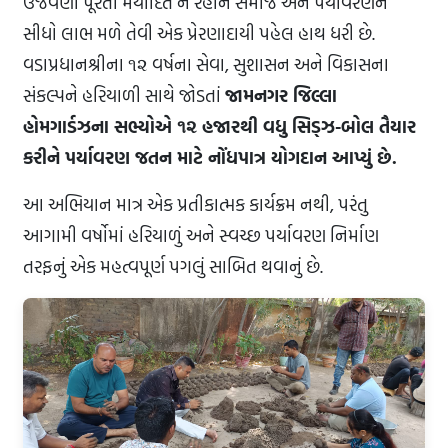
ઉજવણી પૂરતી મર્યાદિત ન રહીને સમાજ અને પર્યાવરણને
સીધો લાભ મળે તેવી એક પ્રેરણાદાયી પહેલ હાથ ધરી છે.
વડાપ્રધાનશ્રીના ૧૨ વર્ષના સેવા, સુશાસન અને વિકાસના
સંકલ્પને હરિયાળી સાથે જોડતાં
જામનગર જિલ્લા
હોમગાર્ડઝના સભ્યોએ ૧૨ હજારથી વધુ સિડ્ઝ-બોલ તૈયાર
કરીને પર્યાવરણ જતન માટે નોંધપાત્ર યોગદાન આપ્યું છે.
આ અભિયાન માત્ર એક પ્રતીકાત્મક કાર્યક્રમ નથી, પરંતુ
આગામી વર્ષોમાં હરિયાળું અને સ્વચ્છ પર્યાવરણ નિર્માણ
તરફનું એક મહત્વપૂર્ણ પગલું સાબિત થવાનું છે.