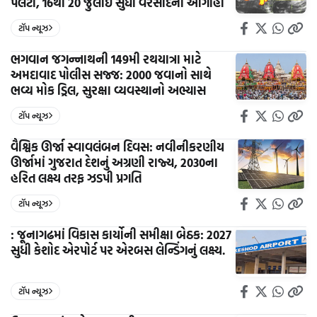
પલટો, 16થી 20 જુલાઈ સુધી વરસાદની આગાહી
ટૉપ ન્યૂઝ
ભગવાન જગન્નાથની 149મી રથયાત્રા માટે
અમદાવાદ પોલીસ સજ્જ: 2000 જવાનો સાથે
ભવ્ય મોક ડ્રિલ, સુરક્ષા વ્યવસ્થાનો અભ્યાસ
ટૉપ ન્યૂઝ
વૈશ્વિક ઊર્જા સ્વાવલંબન દિવસ: નવીનીકરણીય
ઊર્જામાં ગુજરાત દેશનું અગ્રણી રાજ્ય, 2030ના
હરિત લક્ષ્ય તરફ ઝડપી પ્રગતિ
ટૉપ ન્યૂઝ
: જૂનાગઢમાં વિકાસ કાર્યોની સમીક્ષા બેઠક: 2027
સુધી કેશોદ એરપોર્ટ પર એરબસ લેન્ડિંગનું લક્ષ્ય.
ટૉપ ન્યૂઝ