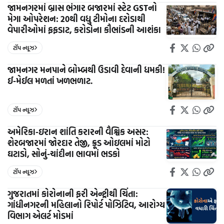
જામનગરમાં બ્રાસ ભંગાર બજારમાં સ્ટેટ GSTનો
મેગા ઓપરેશન: 20થી વધુ ટીમોના દરોડાથી
વેપારીઓમાં ફફડાટ, કરોડોના કૌભાંડની આશંકા
ટૉપ ન્યૂઝ
જામનગર મનપાને બોમ્બથી ઉડાવી દેવાની ધમકી!
ઈ-મેઈલ મળતાં ખળભળાટ.
ટૉપ ન્યૂઝ
અમેરિકા-ઇરાન શાંતિ કરારની વૈશ્વિક અસર:
શેરબજારમાં જોરદાર તેજી, ક્રૂડ ઓઇલમાં મોટો
ઘટાડો, સોનું-ચાંદીના ભાવમાં ભડકો
ટૉપ ન્યૂઝ
ગુજરાતમાં કોરોનાની ફરી એન્ટ્રીથી ચિંતા:
ગાંધીનગરની મહિલાનો રિપોર્ટ પોઝિટિવ, આરોગ્ય
વિભાગ એલર્ટ મોડમાં