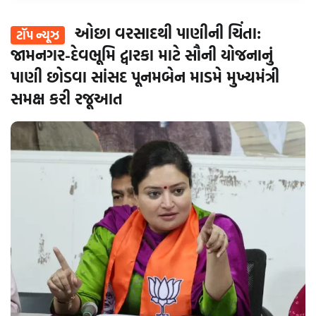
ઓછા વરસાદથી પાણીની ચિંતા:
ટૉપ ન્યૂઝ
જામનગર-દેવભૂમિ દ્વારકા માટે સૌની યોજનાનું
પાણી છોડવા સાંસદ પૂનમબેન માડમે મુખ્યમંત્રી
સમક્ષ કરી રજૂઆત