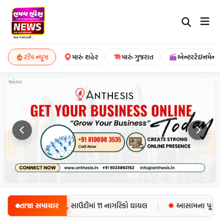
ટૉપ ન્યૂઝ
મારું શહેર
મારું ગુજરાત
એન્ટરટેઇનમેન્ટ
જાહેરાત
|
58 સૈનિકોના મોત, સાઉદીમાં 11 નાગરિકો ઘાયલ
તાજા સમાચાર
આસામના પૂર પીડિતોન