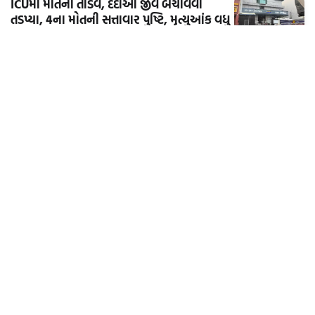
ICUમાં મોતનો તાંડવ, દર્દીઓ જીવ બચાવવા
તડપ્યા, 4ના મોતની સત્તાવાર પુષ્ટિ, મૃત્યુઆંક વધુ
હોવાની આશંકા
ટૉપ ન્યૂઝ
હોર્મુઝ સ્ટ્રેટ ફરી ખુલવાના સંકેતો વચ્ચે ટ્રમ્પનો
ઐતિહાસિક દાવો, વૈશ્વિક તેલ બજાર અને મધ્ય-
પૂર્વ રાજકારણમાં હલચલ તેજ.
આંતરરાષ્ટ્રીય
વધુ સમાચાર આવી રહ્યા છે...