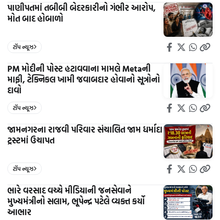
પાણીપતમાં તબીબી બેદરકારીનો ગંભીર આરોપ,
મોત બાદ હોબાળો
ટૉપ ન્યૂઝ
PM મોદીની પોસ્ટ હટાવવાના મામલે Metaની
માફી, ટેક્નિકલ ખામી જવાબદાર હોવાનો સૂત્રોનો
દાવો
ટૉપ ન્યૂઝ
જામનગરના રાજવી પરિવાર સંચાલિત જામ ધર્માદા
ટ્રસ્ટમાં ઉચાપત
ટૉપ ન્યૂઝ
ભારે વરસાદ વચ્ચે મીડિયાની જનસેવાને
મુખ્યમંત્રીનો સલામ, ભૂપેન્દ્ર પટેલે વ્યક્ત કર્યો
આભાર