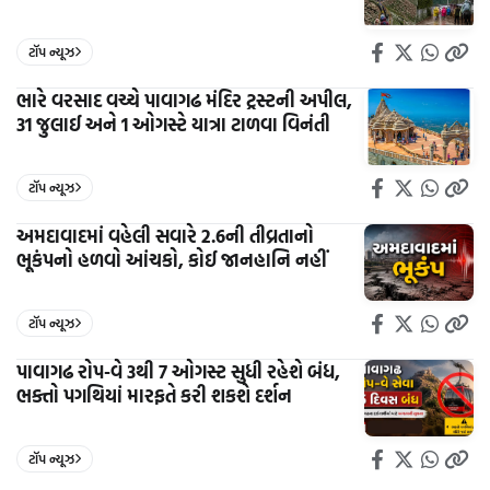
ટૉપ ન્યૂઝ
ભારે વરસાદ વચ્ચે પાવાગઢ મંદિર ટ્રસ્ટની અપીલ,
31 જુલાઈ અને 1 ઓગસ્ટે યાત્રા ટાળવા વિનંતી
ટૉપ ન્યૂઝ
અમદાવાદમાં વહેલી સવારે 2.6ની તીવ્રતાનો
ભૂકંપનો હળવો આંચકો, કોઈ જાનહાનિ નહીં
ટૉપ ન્યૂઝ
પાવાગઢ રોપ-વે 3થી 7 ઓગસ્ટ સુધી રહેશે બંધ,
ભક્તો પગથિયાં મારફતે કરી શકશે દર્શન
ટૉપ ન્યૂઝ