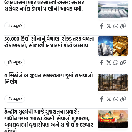
ઉપરવાસમાં ભારે વરસાદની અસર: સરદાર
સરોવર નર્મદા ડેમમાં પાણીની આવક વધી.
ટૉપ ન્યૂઝ
50,000 કિલો સોનાનું વેચાણ! રોકડ તરફ વળતા
રોકાણકારો, સોનાની બજારમાં મોટો બદલાવ
ટૉપ ન્યૂઝ
4 સિંહોને આજીવન સક્કરબાગ ઝૂમાં રાખવાનો
નિર્ણય
ટૉપ ન્યૂઝ
કેન્દ્રીય ગૃહમંત્રી આજે ગુજરાતના પ્રવાસે:
ગાંધીનગરમાં ‘ભારત ટેક્સી’ સેવાનો શુભારંભ,
અમદાવાદમાં વૃક્ષારોપણ અને સાંજે લોક દરબાર
યોજશે