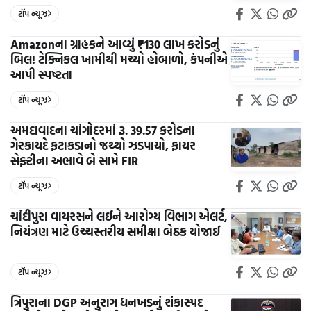
ટૉપ ન્યૂઝ
Amazonના ગ્રાહકને આવ્યું ₹130 લાખ કરોડનું
બિલ! ટેક્નિકલ ખામીથી મચ્યો હોબાળો, કંપનીએ
આપી સ્પષ્ટતા
ટૉપ ન્યૂઝ
અમદાવાદના ચાંગોદરમાં રૂ. 39.57 કરોડના
ગેરકાયદે ફટાકડાનો જથ્થો ઝડપાયો, ફાયર
સેફ્ટીના અભાવે બે સામે FIR
ટૉપ ન્યૂઝ
ચાંદીપુરા વાયરસને લઈને આરોગ્ય વિભાગ એલર્ટ,
નિયંત્રણ માટે ઉચ્ચસ્તરીય સમીક્ષા બેઠક યોજાઈ
ટૉપ ન્યૂઝ
ત્રિપુરાના DGP અનુરાગ ધનખડનું શંકાસ્પદ