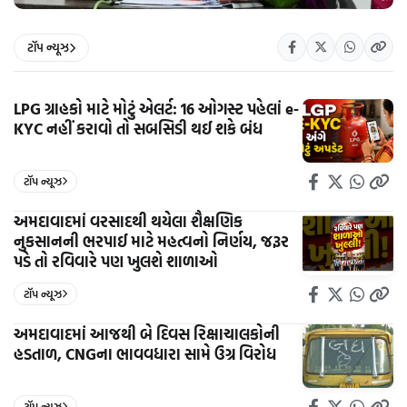
ટૉપ ન્યૂઝ
LPG ગ્રાહકો માટે મોટું એલર્ટ: 16 ઓગસ્ટ પહેલાં e-
KYC નહીં કરાવો તો સબસિડી થઈ શકે બંધ
ટૉપ ન્યૂઝ
અમદાવાદમાં વરસાદથી થયેલા શૈક્ષણિક
નુકસાનની ભરપાઈ માટે મહત્વનો નિર્ણય, જરૂર
પડે તો રવિવારે પણ ખુલશે શાળાઓ
ટૉપ ન્યૂઝ
અમદાવાદમાં આજથી બે દિવસ રિક્ષાચાલકોની
હડતાળ, CNGના ભાવવધારા સામે ઉગ્ર વિરોધ
ટૉપ ન્યૂઝ