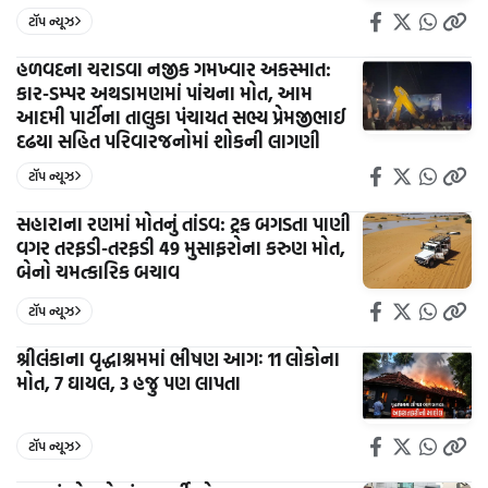
ટૉપ ન્યૂઝ
હળવદના ચરાડવા નજીક ગમખ્વાર અકસ્માત:
કાર-ડમ્પર અથડામણમાં પાંચના મોત, આમ
આદમી પાર્ટીના તાલુકા પંચાયત સભ્ય પ્રેમજીભાઈ
દઢયા સહિત પરિવારજનોમાં શોકની લાગણી
ટૉપ ન્યૂઝ
સહારાના રણમાં મોતનું તાંડવ: ટ્રક બગડતા પાણી
વગર તરફડી-તરફડી 49 મુસાફરોના કરુણ મોત,
બેનો ચમત્કારિક બચાવ
ટૉપ ન્યૂઝ
શ્રીલંકાના વૃદ્ધાશ્રમમાં ભીષણ આગઃ 11 લોકોના
મોત, 7 ઘાયલ, 3 હજુ પણ લાપતા
ટૉપ ન્યૂઝ