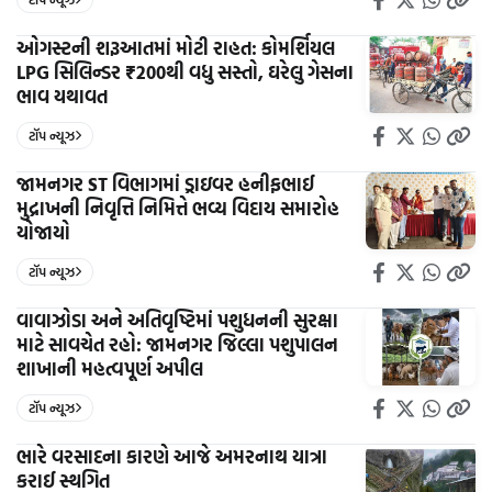
ઓગસ્ટની શરૂઆતમાં મોટી રાહત: કોમર્શિયલ
LPG સિલિન્ડર ₹200થી વધુ સસ્તો, ઘરેલુ ગેસના
ભાવ યથાવત
ટૉપ ન્યૂઝ
જામનગર ST વિભાગમાં ડ્રાઇવર હનીફભાઈ
મુદ્રાખની નિવૃત્તિ નિમિત્તે ભવ્ય વિદાય સમારોહ
યોજાયો
ટૉપ ન્યૂઝ
વાવાઝોડા અને અતિવૃષ્ટિમાં પશુધનની સુરક્ષા
માટે સાવચેત રહો: જામનગર જિલ્લા પશુપાલન
શાખાની મહત્વપૂર્ણ અપીલ
ટૉપ ન્યૂઝ
ભારે વરસાદના કારણે આજે અમરનાથ યાત્રા
કરાઈ સ્થગિત