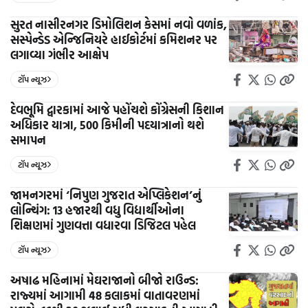
સુરત નાસીરનગર ડિમોલિશન કેસમાં નવો વળાંક,
સસ્પેન્ડેડ એન્જિનિયરે હાઈકોર્ટમાં કમિશનર પર
લગાવ્યા ગંભીર આક્ષેપ
ટૉપ ન્યૂઝ
દેવભૂમિ દ્વારકામાં આજે પહોંચશે કોંગ્રેસની કિશાન
અધિકાર યાત્રા, 500 કિમીની પદયાત્રાનો થશે
સમાપન
ટૉપ ન્યૂઝ
જામનગરમાં ‘નિપુણ ગુજરાત એપ્લિકેશન’નું
લોન્ચિંગ: 13 હજારથી વધુ વિદ્યાર્થીઓના
શિક્ષણમાં ગુણવત્તા વધારવા ડિજિટલ પહેલ
ટૉપ ન્યૂઝ
અષાઢ મહિનામાં મેઘરાજાનો બીજો રાઉન્ડ:
રાજ્યમાં આગામી 48 કલાકમાં વાતાવરણમાં