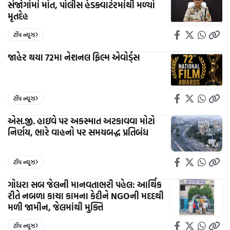
સંજોગોમાં મોત, પોલીસ હેડક્વાર્ટરમાંથી મળ્યો
મૃતદેહ
ટૉપ ન્યૂઝ
જાહેર થયા 72મા નેશનલ ફિલ્મ એવોર્ડ્સ
ટૉપ ન્યૂઝ
એસ.જી. હાઇવે પર અકસ્માત અટકાવવા મોટો
નિર્ણય, ભારે વાહનો પર સમયબદ્ધ પ્રતિબંધ
ટૉપ ન્યૂઝ
ગોધરા સબ જેલની માનવતાભરી પહેલ: આર્થિક
રીતે નબળા કાચા કામના કેદીને NGOની મદદથી
મળી જામીન, જેલમાંથી મુક્તિ
ટૉપ ન્યૂઝ