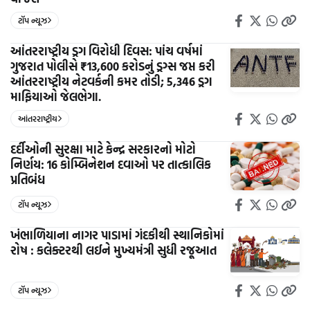
ટૉપ ન્યૂઝ
આંતરરાષ્ટ્રીય ડ્રગ વિરોધી દિવસ: પાંચ વર્ષમાં
ગુજરાત પોલીસે ₹13,600 કરોડનું ડ્રગ્સ જપ્ત કરી
આંતરરાષ્ટ્રીય નેટવર્કની કમર તોડી; 5,346 ડ્રગ
માફિયાઓ જેલભેગા.
આંતરરાષ્ટ્રીય
દર્દીઓની સુરક્ષા માટે કેન્દ્ર સરકારનો મોટો
નિર્ણય: 16 કોમ્બિનેશન દવાઓ પર તાત્કાલિક
પ્રતિબંધ
ટૉપ ન્યૂઝ
ખંભાળિયાના નાગર પાડામાં ગંદકીથી સ્થાનિકોમાં
રોષ : કલેક્ટરથી લઈને મુખ્યમંત્રી સુધી રજૂઆત
ટૉપ ન્યૂઝ