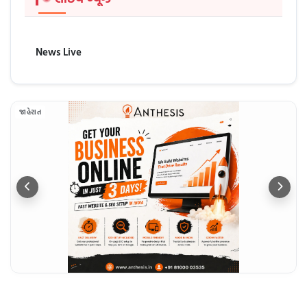
News Live
જાહેરાત