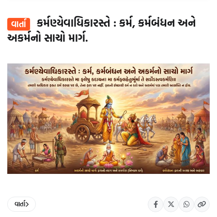
કર્મણ્યેવાધિકારસ્તે : કર્મ, કર્મબંધન અને
વાર્તા
અકર્મનો સાચો માર્ગ.
વાર્તા