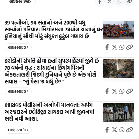
લાઇફસ્ટાઇલ
39 પત્નીઓ, 94 સંતાનો અને 200થી વધુ
સભ્યોનો પરિવાર: મિઝોરમના ઝાયોન ચાનાનું ઘર
દુનિયાનું સૌથી મોટું સંયુક્ત કુટુંબ ગણાય છે
લાઇફસ્ટાઇલ
કરોડોની સંપત્તિ હોવા છતાં સુપરમાર્કેટમાં જીવે છે
78 વર્ષનો વૃદ્ધ : શાંઘાઈના કિયાંગમિંગની
એકલતાભરી જિંદગી દુનિયાને પૂછે છે એક મોટો
સવાલ – “શું પૈસા જ બધું છે?”
લાઇફસ્ટાઇલ
ભાણવડ પોલીસની અનોખી માનવતા: અપંગ
અરજદારને ઇલેક્ટ્રિક સાયકલ આપી જીવનમાં
ભરી નવી આશા.
લાઇફસ્ટાઇલ