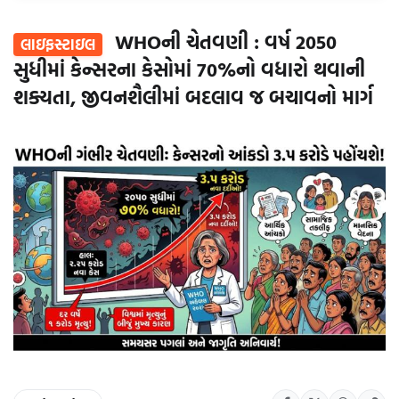
WHOની ચેતવણી : વર્ષ 2050
લાઇફસ્ટાઇલ
સુધીમાં કેન્સરના કેસોમાં 70%નો વધારો થવાની
શક્યતા, જીવનશૈલીમાં બદલાવ જ બચાવનો માર્ગ