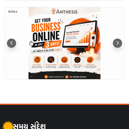
જાહેરાત
સમય સંદેશ