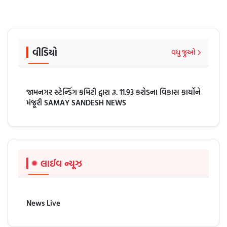
વીડિયો
વધુ જુઓ
જામનગર સ્ટેન્ડિંગ કમિટી દ્વારા રૂ. 11.93 કરોડના વિકાસ કાર્યોને
મંજૂરી SAMAY SANDESH NEWS
લાઈવ ન્યૂઝ
News Live