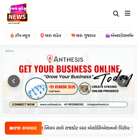
ટૉપ ન્યૂઝ
મારું શહેર
મારું ગુજરાત
એન્ટરટેઇનમેન્ટ
જાહેરાત
કોર્ટના નવા ઈ-ફાઈલિંગ નિયમ સામે રાજકોટ બાર એસોસિએશનનો વિરોધ: 10 ઓગ
તાજા સમાચાર