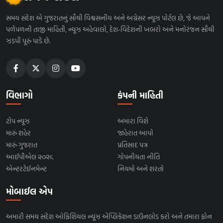
સમય સંદેશ એ ગુજરાતનું સૌથી વિશ્વસનીય અને અગ્રેસર ન્યૂઝ પોર્ટલ છે, જે આપને
પળેપળની તાજી માહિતી, ન્યૂઝ અહેવાલો, દેશ-વિદેશની ખબરો અને મનોરંજન સૌથી
ઝડપી પૂરું પાડે છે.
વિભાગો
કંપની માહિતી
ટોપ ન્યૂઝ
અમારા વિશે
મારું શહેર
જાહેરાત આપો
મારું ગુજરાત
પ્રતિસાદ પત્ર
આઈપીએલ ૨૦૨૬
ગોપનીયતા નીતિ
એન્ટરટેઈનમેન્ટ
નિયમો અને શરતો
મોબાઈલ એપ
અમારી સમય સંદેશ ઓફિશિયલ ન્યૂઝ એપ્લિકેશન ડાઉનલોડ કરો અને તમારા ફોન