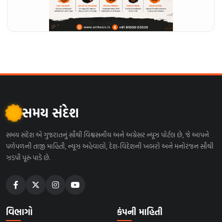
સમય સંદેશ
સમય સંદેશ એ ગુજરાતનું સૌથી વિશ્વસનીય અને અગ્રેસર ન્યૂઝ પોર્ટલ છે, જે આપને
પળેપળની તાજી માહિતી, ન્યૂઝ અહેવાલો, દેશ-વિદેશની ખબરો અને મનોરંજન સૌથી
ઝડપી પૂરું પાડે છે.
વિભાગો
કંપની માહિતી