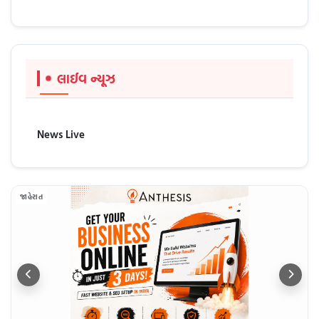
લાઈવ ન્યૂઝ
News Live
જાહેરાત