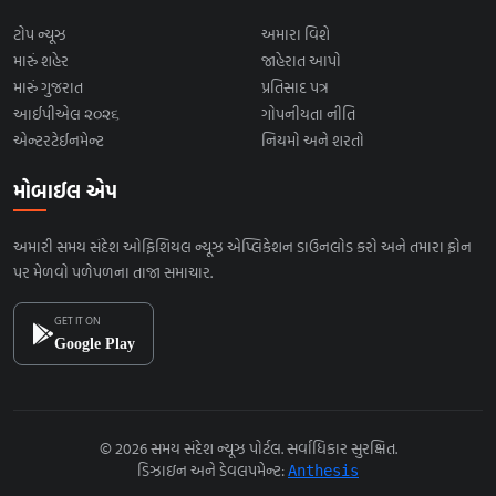
ટોપ ન્યૂઝ
અમારા વિશે
મારું શહેર
જાહેરાત આપો
મારું ગુજરાત
પ્રતિસાદ પત્ર
આઈપીએલ ૨૦૨૬
ગોપનીયતા નીતિ
એન્ટરટેઈનમેન્ટ
નિયમો અને શરતો
મોબાઈલ એપ
અમારી સમય સંદેશ ઓફિશિયલ ન્યૂઝ એપ્લિકેશન ડાઉનલોડ કરો અને તમારા ફોન
પર મેળવો પળેપળના તાજા સમાચાર.
GET IT ON
Google Play
© 2026 સમય સંદેશ ન્યૂઝ પોર્ટલ. સર્વાધિકાર સુરક્ષિત.
ડિઝાઇન અને ડેવલપમેન્ટ:
Anthesis