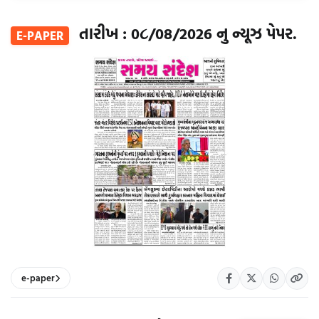
તારીખ : 0૮/08/2026 નુ ન્યૂઝ પેપર.
E-PAPER
e-paper