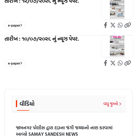
તારીખ : ૧૨/૦૭/૨૦૨૬ નું ન્યૂઝ પેપર.
e-paper
તારીખ : ૧૦/૦૭/૨૦૨૬ નું ન્યૂઝ પેપર.
e-paper
વીડિયો
વધુ જુઓ
જામનગર પોલીસ દ્વારા દારૂના જંગી જથ્થાનો નાશ કરવામાં
આવ્યો SAMAY SANDESH NEWS