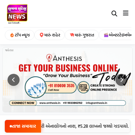
ટૉપ ન્યૂઝ
મારું શહેર
મારું ગુજરાત
એન્ટરટેઇનમેન્ટ
જાહેરાત
|
,705 કિલો શંકાસ્પદ ડેરી એનાલોગનો નાશ, ₹5.28 લાખનો જથ્થો ઝડપાયો.
તાજા સમાચાર