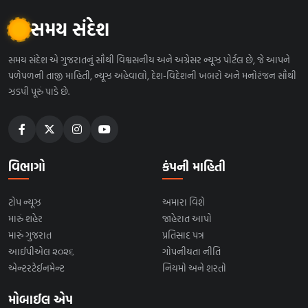
સમય સંદેશ
સમય સંદેશ એ ગુજરાતનું સૌથી વિશ્વસનીય અને અગ્રેસર ન્યૂઝ પોર્ટલ છે, જે આપને
પળેપળની તાજી માહિતી, ન્યૂઝ અહેવાલો, દેશ-વિદેશની ખબરો અને મનોરંજન સૌથી
ઝડપી પૂરું પાડે છે.
વિભાગો
કંપની માહિતી
ટોપ ન્યૂઝ
અમારા વિશે
મારું શહેર
જાહેરાત આપો
મારું ગુજરાત
પ્રતિસાદ પત્ર
આઈપીએલ ૨૦૨૬
ગોપનીયતા નીતિ
એન્ટરટેઈનમેન્ટ
નિયમો અને શરતો
મોબાઈલ એપ