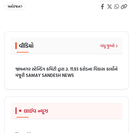
મનોરંજન
વીડિયો
વધુ જુઓ
જામનગર સ્ટેન્ડિંગ કમિટી દ્વારા રૂ. 11.93 કરોડના વિકાસ કાર્યોને
મંજૂરી SAMAY SANDESH NEWS
લાઈવ ન્યૂઝ