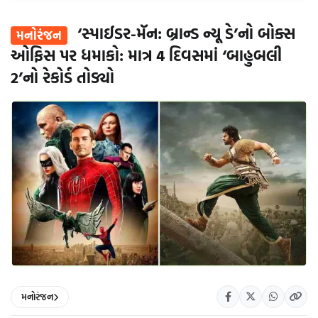
‘સ્પાઈડર-મૅન: બ્રાન્ડ ન્યૂ ડે’નો બોક્સ
મનોરંજન
ઓફિસ પર ધમાકો: માત્ર 4 દિવસમાં ‘બાહુબલી
2’નો રેકોર્ડ તોડ્યો
મનોરંજન