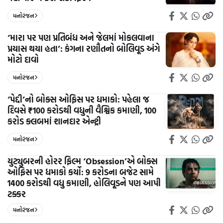
મનોરંજન
‘મારા પર પણ પ્રતિબંધ અને જેલમાં મોકલવાના
પ્રયાસ થયા હતા’: કંગના રણૌતનો બોલિવૂડ અંગે
મોટો દાવો
મનોરંજન
‘પેદ્દી’નો બોક્સ ઓફિસ પર ધમાકો: પહેલા જ
દિવસે ₹100 કરોડથી વધુની વૈશ્વિક કમાણી, 100
કરોડ ક્લબમાં શાનદાર એન્ટ્રી
મનોરંજન
યુટ્યુબરની હોરર ફિલ્મ ‘Obsession’એ બોક્સ
ઓફિસ પર ધમાકો કર્યો: 9 કરોડના બજેટ સામે
1400 કરોડથી વધુ કમાણી, હોલિવૂડને પણ આપી
ટક્કર
મનોરંજન