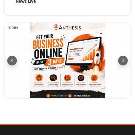
News Live
જાહેરાત