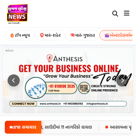
ટૉપ ન્યૂઝ
મારું શહેર
મારું ગુજરાત
એન્ટરટેઇનમેન્ટ
જાહેરાત
|
ા: 58 સૈનિકોના મોત, સાઉદીમાં 11 નાગરિકો ઘાયલ
તાજા સમાચાર
આસામના પૂર પીડિ