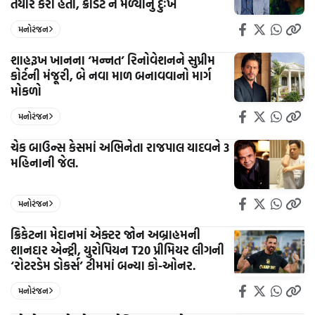
તૈયાર કરી હતી, ક્રેડિટ ન મળ્યાનું દુઃખ
મનોરંજન
શાહરૂખ ખાનના ‘મન્નત’ રિનોવેશનને સુપ્રીમ
કોર્ટની મંજૂરી, બે નવા માળ બનાવવાનો માર્ગ
મોકળો
મનોરંજન
ચેક બાઉન્સ કેસમાં અભિનેતા રાજપાલ યાદવને 3
મહિનાની જેલ.
મનોરંજન
ક્રિકેટના મેદાનમાં એક્ટર જોન અબ્રાહમની
શાનદાર એન્ટ્રી, યુરોપિયન T20 પ્રીમિયર લીગની
‘રોટરડેમ ડોકર્સ’ ટીમમાં બન્યા કો-ઓનર.
મનોરંજન