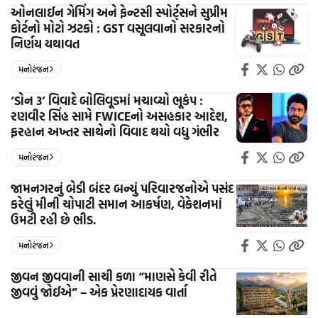
ઓનલાઈન ગેમિંગ અને ફેન્ટસી સ્પોર્ટ્સને સુપ્રીમ
કોર્ટનો મોટો ઝટકો : GST વસૂલવાનો સરકારનો
નિર્ણય યથાવત
મનોરંજન
‘ડોન 3’ વિવાદે બોલિવૂડમાં મચાવ્યો ભૂકંપ :
રણવીર સિંહ સામે FWICEનો અસહકાર આદેશ,
ફરહાન અખ્તર સાથેનો વિવાદ થયો વધુ ગંભીર
મનોરંજન
જામનગરનું બેડી બંદર બન્યું પરિવારજનોએ પસંદ
કરેલું મીની ચોપાટી સમાન આકર્ષણ, વેકેશનમાં
ઉમટી રહી છે ભીડ.
મનોરંજન
જીવન જીવવાની સાચી કળા “માણસે કેવી રીતે
જીવવું જોઈએ” – એક પ્રેરણાદાયક વાર્તા