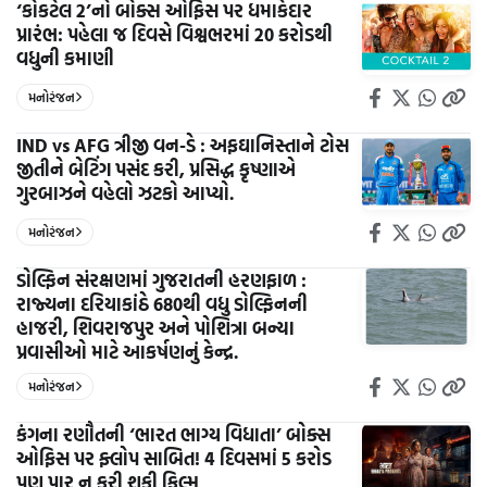
‘કોકટેલ 2’નો બોક્સ ઓફિસ પર ધમાકેદાર
પ્રારંભ: પહેલા જ દિવસે વિશ્વભરમાં 20 કરોડથી
વધુની કમાણી
મનોરંજન
IND vs AFG ત્રીજી વન-ડે : અફઘાનિસ્તાને ટોસ
જીતીને બેટિંગ પસંદ કરી, પ્રસિદ્ધ કૃષ્ણાએ
ગુરબાઝને વહેલો ઝટકો આપ્યો.
મનોરંજન
ડોલ્ફિન સંરક્ષણમાં ગુજરાતની હરણફાળ :
રાજ્યના દરિયાકાંઠે 680થી વધુ ડોલ્ફિનની
હાજરી, શિવરાજપુર અને પોશિત્રા બન્યા
પ્રવાસીઓ માટે આકર્ષણનું કેન્દ્ર.
મનોરંજન
કંગના રણૌતની ‘ભારત ભાગ્ય વિધાતા’ બોક્સ
ઓફિસ પર ફ્લોપ સાબિત! 4 દિવસમાં 5 કરોડ
પણ પાર ન કરી શકી ફિલ્મ