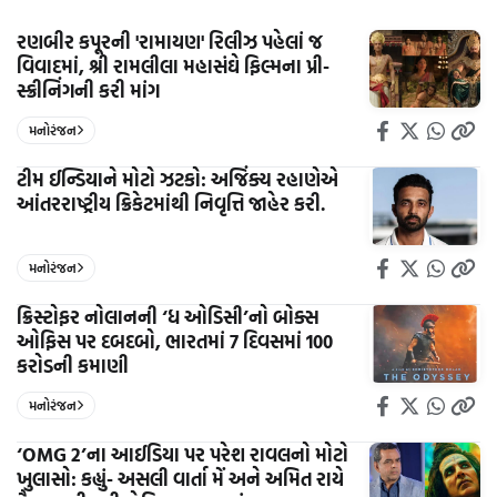
રણબીર કપૂરની 'રામાયણ' રિલીઝ પહેલાં જ
વિવાદમાં, શ્રી રામલીલા મહાસંઘે ફિલ્મના પ્રી-
સ્ક્રીનિંગની કરી માંગ
મનોરંજન
ટીમ ઈન્ડિયાને મોટો ઝટકો: અજિંક્ય રહાણેએ
આંતરરાષ્ટ્રીય ક્રિકેટમાંથી નિવૃત્તિ જાહેર કરી.
મનોરંજન
ક્રિસ્ટોફર નોલાનની ‘ધ ઓડિસી’નો બોક્સ
ઓફિસ પર દબદબો, ભારતમાં 7 દિવસમાં 100
કરોડની કમાણી
મનોરંજન
‘OMG 2’ના આઈડિયા પર પરેશ રાવલનો મોટો
ખુલાસો: કહ્યું- અસલી વાર્તા મેં અને અમિત રાયે