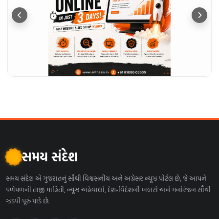
સમય સંદેશ
સમય સંદેશ એ ગુજરાતનું સૌથી વિશ્વસનીય અને અગ્રેસર ન્યૂઝ પોર્ટલ છે, જે આપને
પળેપળની તાજી માહિતી, ન્યૂઝ અહેવાલો, દેશ-વિદેશની ખબરો અને મનોરંજન સૌથી
ઝડપી પૂરું પાડે છે.