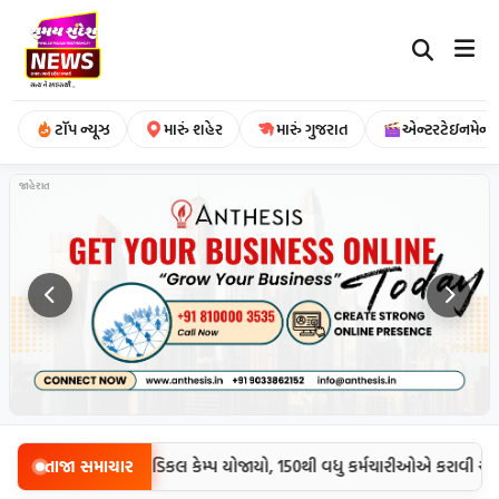
ટૉપ ન્યૂઝ
મારું શહેર
મારું ગુજરાત
એન્ટરટેઇનમેન્ટ
જાહેરાત
ખાતે કર્મચારીઓ માટે મેડિકલ કેમ્પ યોજાયો, 150થી વધુ કર્મચારીઓએ કરાવી આર
તાજા સમાચાર