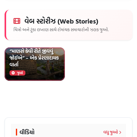
વેબ સ્ટોરીઝ (Web Stories)
ચિત્રો અને ટૂંકા લખાણ સાથે રોમાંચક સમાચારોની ઝલક જુઓ.
જીવન જીવવાની સાચી કળા
“માણસે કેવી રીતે જીવવું
જોઈએ” – એક પ્રેરણાદાયક
વાર્તા
જુઓ
વીડિયો
વધુ જુઓ