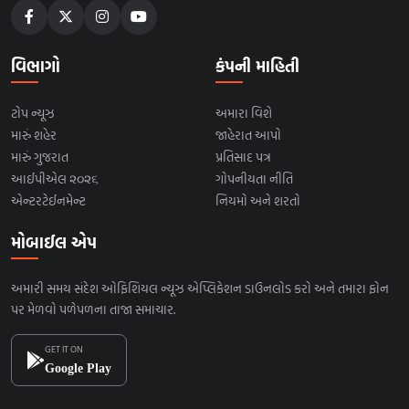
વિભાગો
કંપની માહિતી
ટોપ ન્યૂઝ
અમારા વિશે
મારું શહેર
જાહેરાત આપો
મારું ગુજરાત
પ્રતિસાદ પત્ર
આઈપીએલ ૨૦૨૬
ગોપનીયતા નીતિ
એન્ટરટેઈનમેન્ટ
નિયમો અને શરતો
મોબાઈલ એપ
અમારી સમય સંદેશ ઓફિશિયલ ન્યૂઝ એપ્લિકેશન ડાઉનલોડ કરો અને તમારા ફોન
પર મેળવો પળેપળના તાજા સમાચાર.
GET IT ON
Google Play