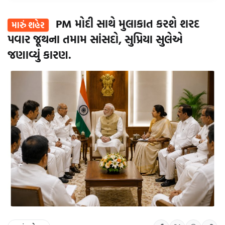
PM મોદી સાથે મુલાકાત કરશે શરદ
મારું શહેર
પવાર જૂથના તમામ સાંસદો, સુપ્રિયા સુલેએ
જણાવ્યું કારણ.