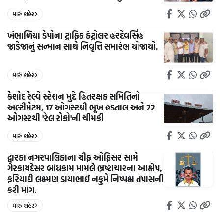
મારું શહેર
ખંભાળિયા ડેપોના ટ્રાફિક કંટ્રોલર હરદેવસિંહ
જાડેજાનું સન્માન સાથે નિવૃત્તિ સમારંભ યોજાયો.
મારું શહેર
કેશોદ રેલ્વે સ્ટેશન મુદ્દે હિતરક્ષક સમિતિનો
અલ્ટીમેટમ, 17 ઓગસ્ટથી ભૂખ હડતાલ અને 22
ઓગસ્ટથી 'રેલ રોકો'ની ચીમકી
મારું શહેર
દ્વારકા નગરપાલિકાના ચીફ ઓફિસર સામે
ગેરકાયદેસર બાંધકામ મામલે ભ્રષ્ટાચારના આક્ષેપ,
ફરિયાદી લક્ષ્મણ ડાયાભાઈ નકુમે નિષ્પક્ષ તપાસની
કરી માંગ.
મારું શહેર