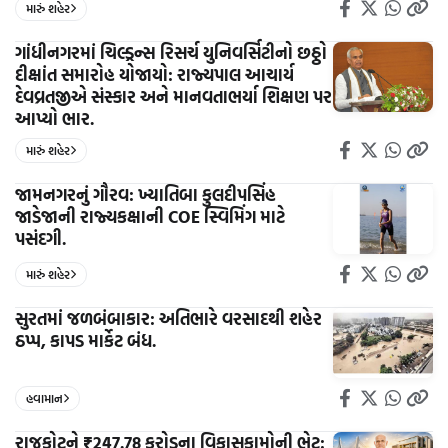
મારું શહેર
ગાંધીનગરમાં ચિલ્ડ્રન્સ રિસર્ચ યુનિવર્સિટીનો છઠ્ઠો
દીક્ષાંત સમારોહ યોજાયો: રાજ્યપાલ આચાર્ય
દેવવ્રતજીએ સંસ્કાર અને માનવતાભર્યા શિક્ષણ પર
આપ્યો ભાર.
મારું શહેર
જામનગરનું ગૌરવ: ખ્યાતિબા કુલદીપસિંહ
જાડેજાની રાજ્યકક્ષાની COE સ્વિમિંગ માટે
પસંદગી.
મારું શહેર
સુરતમાં જળબંબાકાર: અતિભારે વરસાદથી શહેર
ઠપ્પ, કાપડ માર્કેટ બંધ.
હવામાન
રાજકોટને ₹247.78 કરોડના વિકાસકામોની ભેટ: