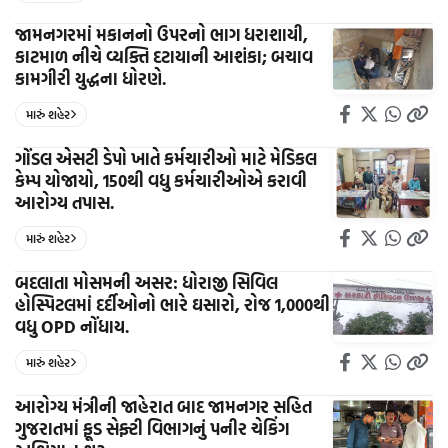
જામનગરમાં મકાનનો ઉપરનો ભાગ ધરાશાયી,
કાટમાળ નીચે વ્યક્તિ દટાયાની આશંકા; બચાવ
કામગીરી યુદ્ધના ધોરણે.
મારું શહેર
ગોંડલ એસટી ડેપો ખાતે કર્મચારીઓ માટે મેડિકલ
કેમ્પ યોજાયો, 150થી વધુ કર્મચારીઓએ કરાવી
આરોગ્ય તપાસ.
મારું શહેર
બદલાતા મોસમની અસર: ધોરાજી સિવિલ
હોસ્પિટલમાં દર્દીઓનો ભારે ઘસારો, રોજ 1,000થી
વધુ OPD નોંધાય.
મારું શહેર
આરોગ્ય મંત્રીની જાહેરાત બાદ જામનગર સહિત
ગુજરાતમાં ફૂડ સેફ્ટી વિભાગનું પનીર ચેકિંગ