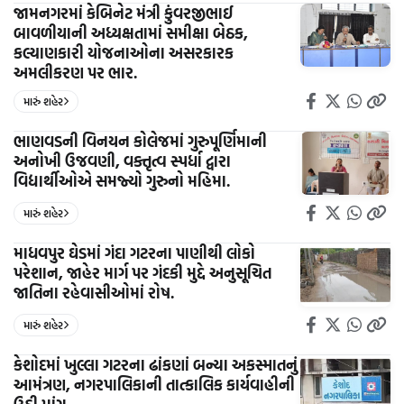
જામનગરમાં કેબિનેટ મંત્રી કુંવરજીભાઈ
બાવળીયાની અધ્યક્ષતામાં સમીક્ષા બેઠક,
કલ્યાણકારી યોજનાઓના અસરકારક
અમલીકરણ પર ભાર.
મારું શહેર
ભાણવડની વિનયન કોલેજમાં ગુરુપૂર્ણિમાની
અનોખી ઉજવણી, વક્તૃત્વ સ્પર્ધા દ્વારા
વિદ્યાર્થીઓએ સમજ્યો ગુરુનો મહિમા.
મારું શહેર
માધવપુર ઘેડમાં ગંદા ગટરના પાણીથી લોકો
પરેશાન, જાહેર માર્ગ પર ગંદકી મુદ્દે અનુસૂચિત
જાતિના રહેવાસીઓમાં રોષ.
મારું શહેર
કેશોદમાં ખુલ્લા ગટરના ઢાંકણાં બન્યા અકસ્માતનું
આમંત્રણ, નગરપાલિકાની તાત્કાલિક કાર્યવાહીની