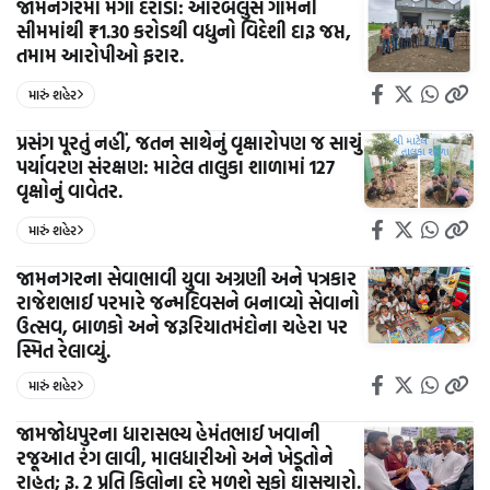
જામનગરમાં મેગા દરોડો: આરબલુસ ગામની
સીમમાંથી ₹1.30 કરોડથી વધુનો વિદેશી દારૂ જપ્ત,
તમામ આરોપીઓ ફરાર.
મારું શહેર
પ્રસંગ પૂરતું નહીં, જતન સાથેનું વૃક્ષારોપણ જ સાચું
પર્યાવરણ સંરક્ષણ: માટેલ તાલુકા શાળામાં 127
વૃક્ષોનું વાવેતર.
મારું શહેર
જામનગરના સેવાભાવી યુવા અગ્રણી અને પત્રકાર
રાજેશભાઈ પરમારે જન્મદિવસને બનાવ્યો સેવાનો
ઉત્સવ, બાળકો અને જરૂરિયાતમંદોના ચહેરા પર
સ્મિત રેલાવ્યું.
મારું શહેર
જામજોધપુરના ધારાસભ્ય હેમંતભાઈ ખવાની
રજૂઆત રંગ લાવી, માલધારીઓ અને ખેડૂતોને
રાહત; રૂ. 2 પ્રતિ કિલોના દરે મળશે સુકો ઘાસચારો.