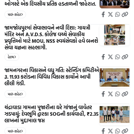
ઓગસ્ટે એક દિવસીય પ્રતિક હડતાળની જાહેરાત.
મારું શહેર
જામજોધપુરમાં સેવાભાવને નવી દિશા: ગાયત્રી
મંદિર અને A.V.D.S. કોલેજ વચ્ચે સેવાકીય
પ્રવૃત્તિઓ માટે MOU, NSS સ્વયંસેવકો હવે બનશે
સેવા યજ્ઞના સહભાગી.
હેલ્થ
જામનગરના વિકાસને વધુ ગતિ: સ્ટેન્ડિંગ કમિટીએ
રૂ. 11.93 કરોડના વિવિધ વિકાસ કાર્યોને આપી
લીલી ઝંડી.
મારું શહેર
ચંદ્રાવાડા ગામના પૂજારીના ઘરે ગાંજાનું વાવેતર
ઝડપાયું: દેવભૂમિ દ્વારકા SOGની કાર્યવાહી, ₹2.35
લાખનો મુદ્દામાલ જપ્ત
મારું શહેર