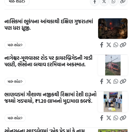
મારું શહેર
નાસિકમાં ભૂકંપના આંચકાથી દક્ષિણ ગુજરાતમાં
પણ ધરા ધ્રૂજી.
મારું શહેર
નાગેશ્વર-મૂળવાસર રોડ પર ફાયરબ્રિગેડની ગાડી
પલટી, ભેંસોના બચાવ દરમિયાન અકસ્માત.
મારું શહેર
ભાણવડમાં ગૌશાળા નજીકથી રિક્ષામાં દેશી દારૂનો
જથ્થો ઝડપાયો, ₹1.20 લાખનો મુદ્દામાલ કબજે.
મારું શહેર
સોનગઢના સાદડવેલમાં ‘એક પેડ માં કે નામ