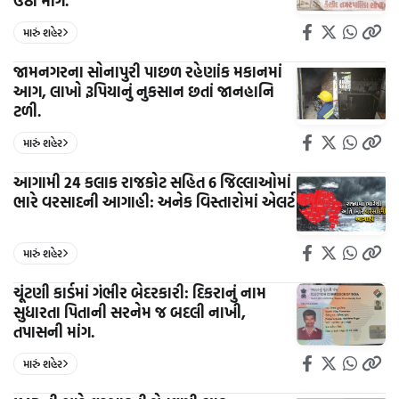
ઉઠી માંગ.
મારું શહેર
જામનગરના સોનાપુરી પાછળ રહેણાંક મકાનમાં
આગ, લાખો રૂપિયાનું નુકસાન છતાં જાનહાનિ
ટળી.
મારું શહેર
આગામી 24 કલાક રાજકોટ સહિત 6 જિલ્લાઓમાં
ભારે વરસાદની આગાહી: અનેક વિસ્તારોમાં એલર્ટ
મારું શહેર
ચૂંટણી કાર્ડમાં ગંભીર બેદરકારી: દિકરાનું નામ
સુધારતા પિતાની સરનેમ જ બદલી નાખી,
તપાસની માંગ.
મારું શહેર