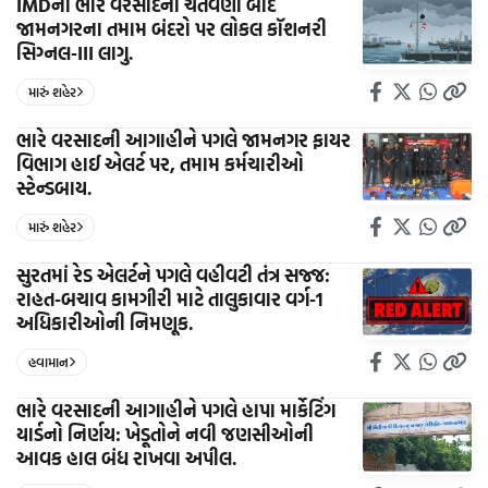
IMDની ભારે વરસાદની ચેતવણી બાદ
જામનગરના તમામ બંદરો પર લોકલ કૉશનરી
સિગ્નલ-III લાગુ.
મારું શહેર
ભારે વરસાદની આગાહીને પગલે જામનગર ફાયર
વિભાગ હાઈ એલર્ટ પર, તમામ કર્મચારીઓ
સ્ટેન્ડબાય.
મારું શહેર
સુરતમાં રેડ એલર્ટને પગલે વહીવટી તંત્ર સજ્જ:
રાહત-બચાવ કામગીરી માટે તાલુકાવાર વર્ગ-1
અધિકારીઓની નિમણૂક.
હવામાન
ભારે વરસાદની આગાહીને પગલે હાપા માર્કેટિંગ
યાર્ડનો નિર્ણય: ખેડૂતોને નવી જણસીઓની
આવક હાલ બંધ રાખવા અપીલ.