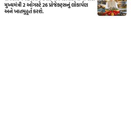
મુખ્યમંત્રી 2 ઓગસ્ટે 26 પ્રોજેક્ટ્સનું લોકાર્પણ
અને ખાતમુહૂર્ત કરશે.
મારું શહેર
બેટ દ્વારકાના પાજ પાડા વિસ્તારમાં ગંદકી અને
ગેરકાયદેસર બાંધકામથી સ્થાનિકોમાં રોષ,
તાત્કાલિક કાર્યવાહી કરવાની માંગ
મારું શહેર
વધુ સમાચાર આવી રહ્યા છે...