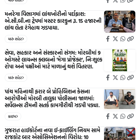
મારું શહેર
મનરેગા વિભાગમાં લાંચખોરીનો પર્દાફાશ:
એ.સી.બી.ના ટ્રેપમાં મસ્ટર કારકુન રૂ. 15 હજારની
લાંચ લેતા રંગેહાથ ઝડપાયા.
મારું શહેર
સેવા, સહકાર અને સંસ્કારનો સંગમ: મોરબીમાં 9
ઓગસ્ટે લાયન્સ ક્લબનો 'મેગા પ્રોજેક્ટ', નિઃશુલ્ક
રોપા અને પક્ષીઓ માટે માળાનું થશે વિતરણ.
મારું શહેર
પાંચ મહિનાથી ફરાર બે પ્રોહિબિશન કેસના
આરોપીઓ મોરબી તાલુકા પોલીસના જાળમાં:
સર્વેલન્સ ટીમની સતર્ક કામગીરીથી ઝડપી પડ્યા.
ક્રાઇમ
ગુજરાત હાઈકોર્ટના નવા ઈ-ફાઈલિંગ નિયમ સામે
રાજકોટ બાર એસોસિએશનનો વિરોધ: 10