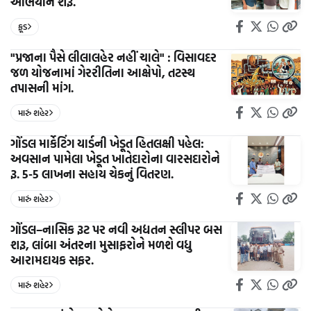
અભિયાન શરૂ.
ફૂડ
"પ્રજાના પૈસે લીલાલહેર નહીં ચાલે" : વિસાવદર
જળ યોજનામાં ગેરરીતિના આક્ષેપો, તટસ્થ
તપાસની માંગ.
મારું શહેર
ગોંડલ માર્કેટિંગ યાર્ડની ખેડૂત હિતલક્ષી પહેલ:
અવસાન પામેલા ખેડૂત ખાતેદારોના વારસદારોને
રૂ. 5-5 લાખના સહાય ચેકનું વિતરણ.
મારું શહેર
ગોંડલ–નાસિક રૂટ પર નવી અદ્યતન સ્લીપર બસ
શરૂ, લાંબા અંતરના મુસાફરોને મળશે વધુ
આરામદાયક સફર.
મારું શહેર