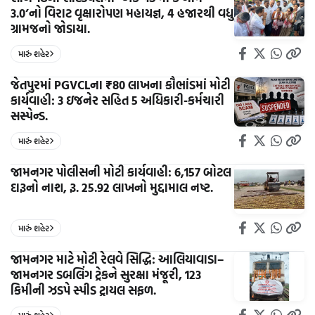
3.0’નો વિરાટ વૃક્ષારોપણ મહાયજ્ઞ, 4 હજારથી વધુ
ગ્રામજનો જોડાયા.
મારું શહેર
જેતપુરમાં PGVCLના ₹80 લાખના કૌભાંડમાં મોટી
કાર્યવાહી: 3 ઇજનેર સહિત 5 અધિકારી-કર્મચારી
સસ્પેન્ડ.
મારું શહેર
જામનગર પોલીસની મોટી કાર્યવાહી: 6,157 બોટલ
દારૂનો નાશ, રૂ. 25.92 લાખનો મુદ્દામાલ નષ્ટ.
મારું શહેર
જામનગર માટે મોટી રેલવે સિદ્ધિ: આલિયાવાડા–
જામનગર ડબલિંગ ટ્રેકને સુરક્ષા મંજૂરી, 123
કિમીની ઝડપે સ્પીડ ટ્રાયલ સફળ.