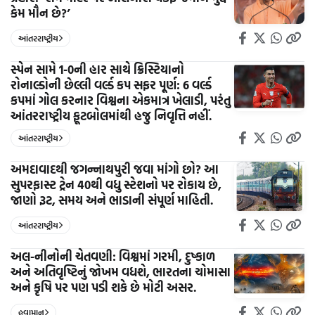
કેમ મૌન છે?’
આંતરરાષ્ટ્રીય
સ્પેન સામે 1-0ની હાર સાથે ક્રિસ્ટિયાનો
રોનાલ્ડોની છેલ્લી વર્લ્ડ કપ સફર પૂર્ણ: 6 વર્લ્ડ
કપમાં ગોલ કરનાર વિશ્વના એકમાત્ર ખેલાડી, પરંતુ
આંતરરાષ્ટ્રીય ફૂટબોલમાંથી હજુ નિવૃત્તિ નહીં.
આંતરરાષ્ટ્રીય
અમદાવાદથી જગન્નાથપુરી જવા માંગો છો? આ
સુપરફાસ્ટ ટ્રેન 40થી વધુ સ્ટેશનો પર રોકાય છે,
જાણો રૂટ, સમય અને ભાડાની સંપૂર્ણ માહિતી.
આંતરરાષ્ટ્રીય
અલ-નીનોની ચેતવણી: વિશ્વમાં ગરમી, દુષ્કાળ
અને અતિવૃષ્ટિનું જોખમ વધશે, ભારતના ચોમાસા
અને કૃષિ પર પણ પડી શકે છે મોટી અસર.
હવામાન