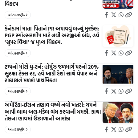
વિકલ્પ
આંતરરાષ્ટ્રીય
કેનેડામાં માતા-પિતાને PR અપાવવું બન્યું મુશ્કેલ:
PGP સ્પોન્સરશીપ માટે નવી અરજીઓ બંધ, હવે
‘સુપર વિઝા’ જ મુખ્ય વિકલ્પ.
આંતરરાષ્ટ્રીય
ટ્રમ્પનો મોટો યુ-ટર્ન: હોર્મુઝ જળમાર્ગ પરનો 20%
સુરક્ષા ટેક્સ રદ, હવે ખાડી દેશો સાથે વેપાર અને
રોકાણને મળશે પ્રાથમિકતા
આંતરરાષ્ટ્રીય
અમેરિકા-ઈરાન તણાવ વચ્ચે નવો ખતરો: યમને
આપી બાબ અલ-મંડેબ બંધ કરવાની ધમકી, કાચા
તેલના ભાવમાં ઉછાળાની આશંકા
આંતરરાષ્ટ્રીય