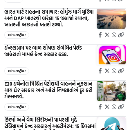
ભારત માટે રાહતના સમાચાર: હોર્મુઝ માર્ગે યુરિયા
અને DAP ખાતરથી ભરેલા 15 જહાજો રવાના,
ખાતરની અછતનો ખતરો ટળ્યો.
આંતરરાષ્ટ્રીય
ઈન્સ્ટાગ્રામ પર બાળ શોષણ સંબંધિત પેઈડ
જાહેરાતો મામલે કેન્દ્ર સરકાર કડક.
આંતરરાષ્ટ્રીય
E20 ઇથેનોલ મિશ્રિત પેટ્રોલથી વાહનને નુકસાન
થાય છે? સરકાર અને ઓટો નિષ્ણાતોએ દૂર કરી
ગેરસમજો..
આંતરરાષ્ટ્રીય
ફિલ્મો અને વેબ સિરીઝની પાયરસી મુદ્દે
ટેલિગ્રામને કેન્દ્ર સરકારનું અલ્ટીમેટમ: 15 દિવસમાં