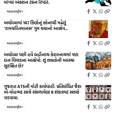
માંગ્યો એક્શન ટેકન રિપોર્ટ.
આંતરરાષ્ટ્રીય
અયોધ્યામાં 147 કિલોનું સોનાથી મઢેલું
‘રામચરિતમાનસ’ ગુમ થયાનો આક્ષેપ...
આંતરરાષ્ટ્રીય
અયોધ્યા પછી હવે બદ્રીનાથ-કેદારનાથમાં પણ
દાન વિવાદના આક્ષેપો: શું ભક્તોની આસ્થા
સુરક્ષિત છે?
આંતરરાષ્ટ્રીય
ગુજરાત ATSની મોટી કાર્યવાહી: પ્રતિબંધિત જૈશ-
એ-મોહમ્મદ સાથે સંકળાયેલા 8 શંકાસ્પદ સભ્યો
ઝડપાયા.
આંતરરાષ્ટ્રીય