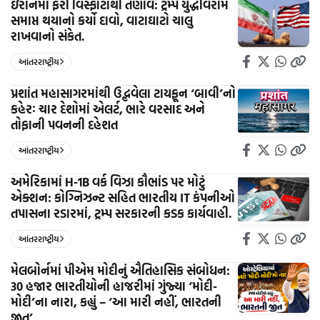
ઇરાનમાં ફરી વિસ્ફોટોથી તણાવ: ટ્રમ્પે યુદ્ધવિરામ
સમાપ્ત થયાનો કર્યો દાવો, વાટાઘાટો ચાલુ
રાખવાનો સંકેત.
આંતરરાષ્ટ્રીય
પ્રશાંત મહાસાગરમાંથી ઉદ્ભવેલા ટાયફૂન ‘બાવી’નો
કહેરઃ ચાર દેશોમાં એલર્ટ, ભારે વરસાદ અને
તોફાની પવનની દહેશત
આંતરરાષ્ટ્રીય
અમેરિકામાં H-1B વર્ક વિઝા કૌભાંડ પર મોટું
એક્શન: કોગ્નિઝન્ટ સહિત ભારતીય IT કંપનીઓ
તપાસના રડારમાં, ટ્રમ્પ સરકારની કડક કાર્યવાહી.
આંતરરાષ્ટ્રીય
મેલબોર્નમાં પીએમ મોદીનું ઐતિહાસિક સંબોધન:
30 હજાર ભારતીયોની હાજરીમાં ગુંજ્યા ‘મોદી-
મોદી’ના નારા, કહ્યું – ‘આ મારી નહીં, ભારતની
જીત’