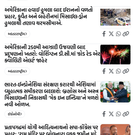
અમેરિકાના હવાઈ હુમલા બાદ ઈરાનનો વળતો
પ્રહાર, કુવૈત અને બહેરીનમાં મિસાઈલ-ડ્રોન
હુમલાથી તણાવ ચરમસીમાએ.
આંતરરાષ્ટ્રીય
અમેરિકાની 250મી આઝાદી ઉજવણી બાદ
પ્રદૂષણનો ખતરો: વોશિંગ્ટન ડી.સી.માં 'કોડ રેડ એર
ક્વોલિટી એલર્ટ' જાહેર
આંતરરાષ્ટ્રીય
ભારત-ઈન્ડોનેશિયા સંરક્ષણ કરારથી એશિયામાં
વ્યૂહાત્મક સમીકરણ બદલાશે: બ્રહ્મોસ અને અસ્ત્ર
મિસાઇલની નિકાસથી ‘મેક ઇન ઇન્ડિયા’ને મળશે
નવી ઓળખ.
ઈકોનોમી
પ્રતાપગઢમાં યોગી આદિત્યનાથનો સપા-કોંગ્રેસ પર
પ્રહાર: ‘રામ મંદિર પર બોલનારા વકફ જમીન મુદ્દે