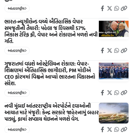
આંતરરાષ્ટ્રીય
ભારત-ન્યૂઝીલેન્ડ વચ્ચે ઐતિહાસિક વેપાર
સમજૂતીની તૈયારી: પહેલા જ દિવસથી 57%
નિકાસ ટેરિફ ફ્રી, વેપાર અને રોકાણને મળશે નવી
ગતિ.
આંતરરાષ્ટ્રીય
ગુજરાતમાં વધશે ઓસ્ટ્રેલિયન રોકાણ: વેપાર-
શિક્ષણમાં ઐતિહાસિક ભાગીદારી, PM મોદીએ
CEO ફોરમમાં વિશ્વને આપ્યો ભારતના વિકાસનો
સંદેશ.
આંતરરાષ્ટ્રીય
નવી મુંબઈ આંતરરાષ્ટ્રીય એરપોર્ટને દવાઓની
આયાત માટે મંજૂરી: કેન્દ્ર સરકારે જાહેરનામું બહાર
પાડ્યું, ફાર્મા સપ્લાય ચેઇનને મળશે વેગ.
આંતરરાષ્ટ્રીય