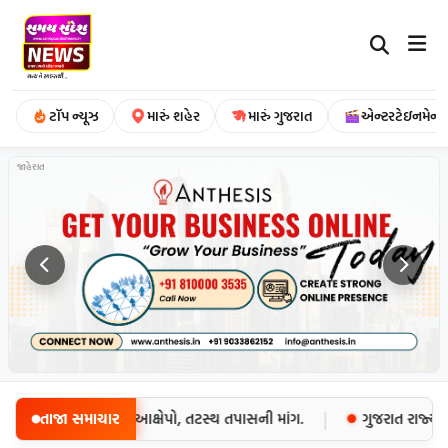
ટૉપ ન્યૂઝ
મારું શહેર
મારું ગુજરાત
એન્ટરટેઇનમેન્ટ
જાહેરાત
|
યોજનામાં ગેરરીતિના આક્ષેપો, તટસ્થ તપાસની માંગ.
તાજા સમાચાર
ગુજરાત રાજ્ય બીજ ન