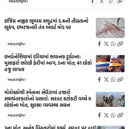
આંતરરાષ્ટ્રીય
ઇજિપ્ત નજીક ભૂમધ્ય સમુદ્રમાં 5.4ની તીવ્રતાનો
ભૂકંપ, ઇમરજન્સી તંત્ર એલર્ટ મોડ પર
આંતરરાષ્ટ્રીય
ઇન્ડોનેશિયામાં દરિયામાં ભયાનક દુર્ઘટના:
મુસાફરો ભરેલી ફેરીમાં આગ, 5ના મોત; 41 લોકો
હજુ લાપતા
આંતરરાષ્ટ્રીય
મોરોક્કોથી સ્પેનના સેઉટામાં હજારો
સ્થળાંતરકારોનો ધસારો: સરહદ કટોકટી વચ્ચે 9
લોકોના મોત, સુરક્ષા વ્યવસ્થા સઘન
આંતરરાષ્ટ્રીય
3ના મોત, અનેક વિસ્તારોમાં કર્ફ્યૂ, સરહદ પર હાઈ