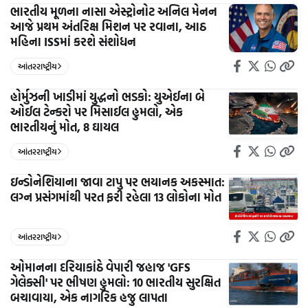
ભારતીય મૂળના નાસા એસ્ટ્રોનોટ અનિલ મેનન
આજે પ્રથમ અંતરિક્ષ મિશન પર રવાના, આઠ
મહિના ISSમાં કરશે સંશોધન
આંતરરાષ્ટ્રીય
હોર્મુઝની ખાડીમાં યુદ્ધનો ભડકો: યુએઈના બે
ઓઈલ ટેન્કરો પર મિસાઈલ હુમલો, એક
ભારતીયનું મોત, 8 ઘાયલ
આંતરરાષ્ટ્રીય
ઇન્ડોનેશિયાના જાવા ટાપુ પર ભયાનક અકસ્માત:
લગ્ન પ્રસંગમાંથી પરત ફરી રહેલા 13 લોકોના મોત
આંતરરાષ્ટ્રીય
ઓમાનના દરિયાકાંઠે વેપારી જહાજ 'GFS
ગેલેક્સી' પર ભીષણ હુમલો: 10 ભારતીય સુરક્ષિત
બચાવાયા, એક નાગરિક હજુ લાપતા