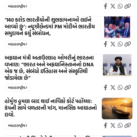
આંતરરાષ્ટ્રીય
‘140 કરોડ ભારતીયોની શુભકામનાઓ લઈને
આવ્યો છું’: ન્યૂઝીલેન્ડમાં PM મોદીએ ભારતીય
સમુદાયને કર્યું સંબોધન,
આંતરરાષ્ટ્રીય
અફઘાન મંત્રી અતાઉલ્લાહ ઓમરીનું ભારતના
વખાણ: “ભારત અને અફઘાનિસ્તાનનો DNA
એક જ છે, સંબંધો ઇતિહાસ અને સંસ્કૃતિથી
જોડાયેલા છે”
આંતરરાષ્ટ્રીય
હોર્મુઝ હુમલા બાદ થાઈ નાવિકો કોર્ટ પહોંચ્યા:
કંપની સામે વળતરની માંગ, માનસિક આઘાતનો
દાવો.
આંતરરાષ્ટ્રીય