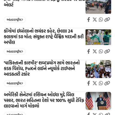
એલર્ટ
આંતરરાષ્ટ્રીય
કોંગોમાં ઈબોલાનો ભયંકર કહેર, છેલ્લા 24
કલાકમાં 50 મોત; સંયુક્ત રાષ્ટ્રે વૈશ્વિક મદદની કરી
અપીલ
આંતરરાષ્ટ્રીય
'પાકિસ્તાની કાશ્મીર' શબ્દપ્રયોગ સામે ભારતનો
કડક વિરોધ, PoKને લઈને ન્યૂયોર્ક ટાઈમ્સને
આડકતરી ટકોર
આંતરરાષ્ટ્રીય
અમેરિકી સેનેટમાં રશિયન ઓઈલ મુદ્દે બિલ
પસાર, ભારત સહિતના દેશો પર 100% સુધી ટેરિફ
લાદવાનો માર્ગ મોકળો