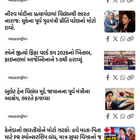
આંતરરાષ્ટ્રીય
નીરવ મોદીના પ્રત્યાર્પણમાં વિલંબથી ભારત
નારાજ: યુકેના પૂર્વ ગૃહમંત્રી પ્રીતિ પટેલનો મોટો
દાવો.
આંતરરાષ્ટ્રીય
સ્પેને જીત્યો ફિફા વર્લ્ડ કપ 2026નો ખિતાબ,
ફાઇનલમાં આર્જેન્ટિનાને 1-0થી હરાવ્યું
આંતરરાષ્ટ્રીય
બુલેટ ટ્રેન વિલંબ મુદ્દે જાપાનના પૂર્વ મંત્રીના
આક્ષેપ, ભારતે ફગાવ્યા
આંતરરાષ્ટ્રીય
કેનેડાનો ભારતીયોને મોટો ઝટકો: હવે માતા-પિતા
માટે PR સ્પોન્સરશિપ બંધ, માત્ર સુપર વિઝાનો જ