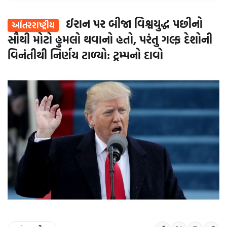
ઈરાન પર બીજા વિશ્વયુદ્ધ પછીનો
આંતરરાષ્ટ્રીય
સૌથી મોટો હુમલો થવાનો હતો, પરંતુ ગલ્ફ દેશોની
વિનંતીથી નિર્ણય ટાળ્યો: ટ્રમ્પનો દાવો