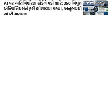
AI પર અતિનિર્ભરતા ફોર્ડને પડી ભારે: 350 નિવૃત્ત
એન્જિનિયર્સને ફરી બોલાવવા પડ્યા, અનુભવથી
સુધરી ગુણવત્તા
આંતરરાષ્ટ્રીય
ટ્રમ્પ સરકારનો ભારત અંગે મોટો નિર્ણય: રશિયા
સાથેના વેપાર મુદ્દે 4 ભારતીય કંપનીઓ પરથી
પ્રતિબંધ હટાવ્યા, નવી 9 કંપનીઓને પ્રતિબંધિત
યાદીમાં સામેલ કરાઈ.
આંતરરાષ્ટ્રીય
વધુ સમાચાર આવી રહ્યા છે...