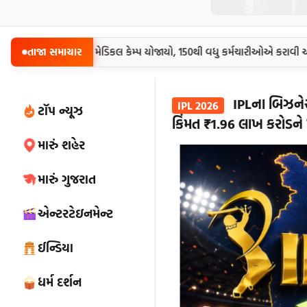
ાતે કર્મચારીઓ માટે મેડિકલ કેમ્પ યોજાયો, 150થી વધુ કર્મચારીઓએ કરાવી આરો
તાજા સમાચાર
IPLના બિઝનેસ
IPL 2026
ટૉપ ન્યૂઝ
કિંમત ₹1.96 લાખ કરોડને 
મારું શહેર
મારું ગુજરાત
એન્ટરટેઇનમેન્ટ
ઈન્ડિયા
ધર્મ દર્શન