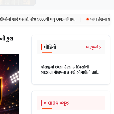
|
નો ભારે ઘસારો, રોજ 1,000થી વધુ OPD નોંધાય.
ખાદ્ય તેલના ભાવમાં
ની કુલ
વીડિયો
વધુ જુઓ
ધોરાજીમાં છેલ્લા કેટલાક દિવસોથી
બદલાતા મોસમના કારણે બીમારીનો પ્રકોપ
વધ્યો છે SAMAY SANDESH NEWS
લાઈવ ન્યૂઝ