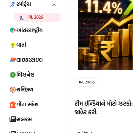
સ્પોર્ટ્સ
IPL 2026
આંતરરાષ્ટ્રીય
વાર્તા
લાઇફસ્ટાઇલ
બિઝનેસ
IPL 2026
રાશિફળ
ટીમ ઈન્ડિયાને મોટો ઝટકો: 
ગીતા સંદેશ
જાહેર કરી.
સબરસ