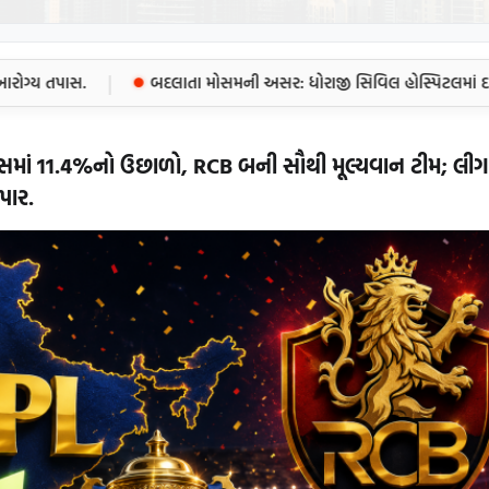
|
ગ્ય તપાસ.
બદલાતા મોસમની અસર: ધોરાજી સિવિલ હોસ્પિટલમાં દર્દીઓ
માં 11.4%નો ઉછાળો, RCB બની સૌથી મૂલ્યવાન ટીમ; લીગ
પાર.