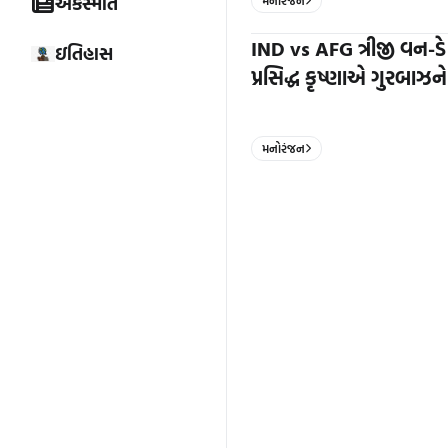
અકસ્માત
મનોરંજન
IND vs AFG ત્રીજી વન-ડે
ઇતિહાસ
પ્રસિદ્ધ કૃષ્ણાએ ગુરબાઝ
મનોરંજન