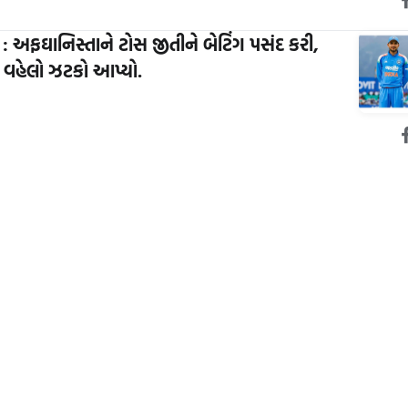
 : અફઘાનિસ્તાને ટોસ જીતીને બેટિંગ પસંદ કરી,
ને વહેલો ઝટકો આપ્યો.