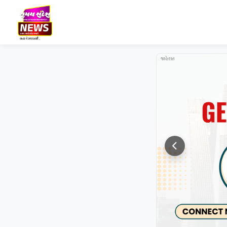
જાહેરાત