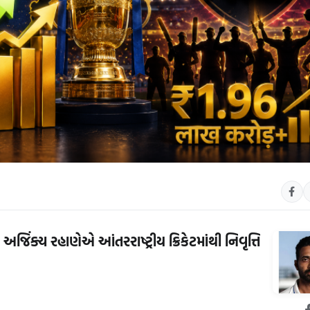
અજિંક્ય રહાણેએ આંતરરાષ્ટ્રીય ક્રિકેટમાંથી નિવૃત્તિ