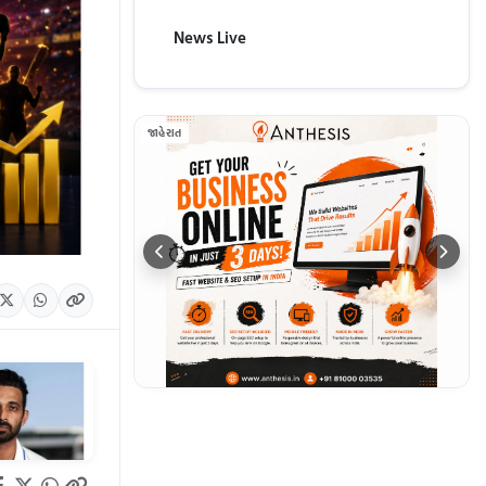
News Live
જાહેરાત