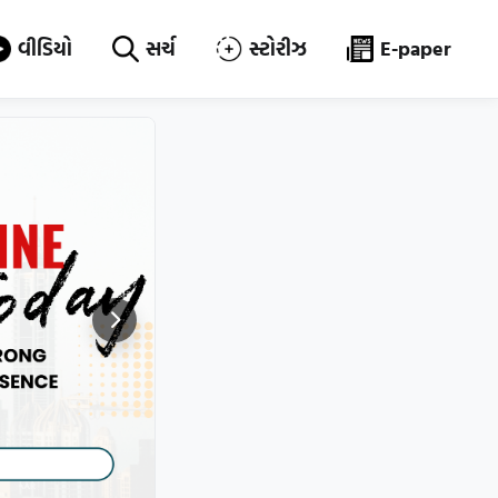
વીડિયો
સર્ચ
સ્ટોરીઝ
E-paper