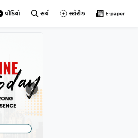
વીડિયો
સર્ચ
સ્ટોરીઝ
E-paper