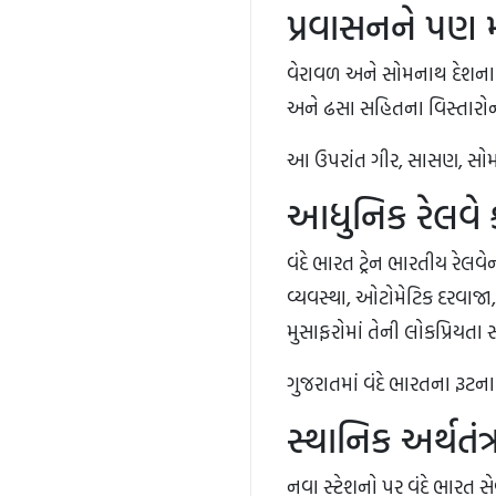
પ્રવાસનને પણ મ
વેરાવળ અને સોમનાથ દેશના મહત્
અને ઢસા સહિતના વિસ્તારોના
આ ઉપરાંત ગીર, સાસણ, સોમના
આધુનિક રેલવે ક
વંદે ભારત ટ્રેન ભારતીય રેલવ
વ્યવસ્થા, ઓટોમેટિક દરવાજા
મુસાફરોમાં તેની લોકપ્રિયતા
ગુજરાતમાં વંદે ભારતના રૂટન
સ્થાનિક અર્થતં
નવા સ્ટેશનો પર વંદે ભારત સ