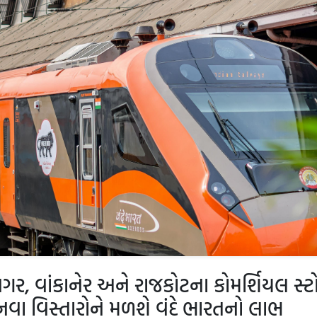
રનગર, વાંકાનેર અને રાજકોટના કોમર્શિયલ સ્ટો
ા નવા વિસ્તારોને મળશે વંદે ભારતનો લાભ