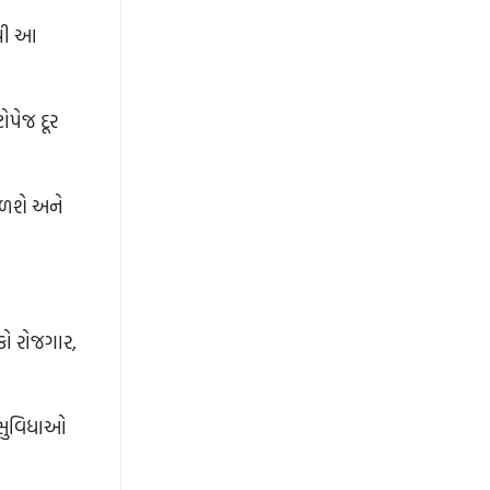
ાથી આ
ટોપેજ દૂર
 મળશે અને
ોકો રોજગાર,
 સુવિધાઓ