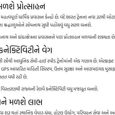
ળશે પ્રોત્સાહન
વપૂર્ણ ધાર્મિક પ્રવાસન કેન્દ્રો છે. વંદે ભારત ટ્રેનના નવા રૂટથી બોટ
 શ્રદ્ધાળુઓને સોમનાથ સુધી પહોંચવું વધુ સરળ બનશે.
થ અને કાંઠાક્ષેત્રના પ્રવાસનને પણ પ્રોત્સાહન મળવાની શક્યતા છે
નેક્ટિવિટીને વેગ
ેની સૌથી આધુનિક સેમી-હાઈ સ્પીડ ટ્રેનોમાંની એક ગણાય છે. એરક્રાફ્ટ
, GPS આધારિત માહિતી સિસ્ટમ, ઉત્તમ સુરક્ષા અને આરામદાયક મુસાફ
 સતત વધી રહી છે.
ા વિસ્તરણથી રાજ્યની રેલવે કનેક્ટિવિટી વધુ મજબૂત બનશે.
ત્રને મળશે લાભ
ેવા શરૂ થતાં સ્થાનિક વેપાર-ધંધા, હોટલ ઉદ્યોગ, પરિવહન સેવા અને 