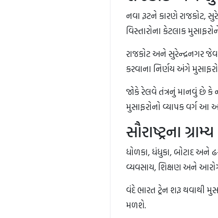
નવા રૂટને કારણે રાજકોટ, સુ
વિસ્તારોના કેટલાક મુસાફરો
રાજકોટ અને સુરેન્દ્રનગર જેવા 
કરવાના નિર્ણય અંગે મુસાફરો અ
જોકે રેલવે તંત્રનું માનવું છ
મુસાફરોનો વ્યાપક વર્ગ આ આધ
સૌરાષ્ટ્રના ગ્રા
ધોળકા, ધંધુકા, બોટાદ અને ઢસ
વ્યવસાય, શિક્ષણ અને આરોગ
વંદે ભારત ટ્રેન શરૂ થવાથ
મળશે.