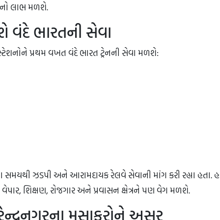
વાનો લાભ મળશે.
 વંદે ભારતની સેવા
્ટેશનોને પ્રથમ વખત વંદે ભારત ટ્રેનની સેવા મળશે:
ા સમયથી ઝડપી અને આરામદાયક રેલવે સેવાની માંગ કરી રહ્યા હતા. હવ
પાર, શિક્ષણ, રોજગાર અને પ્રવાસન ક્ષેત્રને પણ વેગ મળશે.
ેન્દ્રનગરના મુસાફરોને અસર