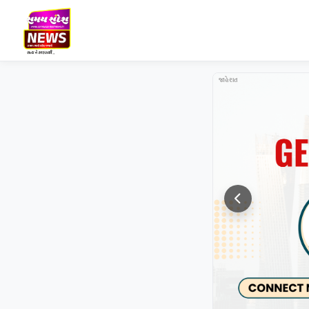
જાહેરાત