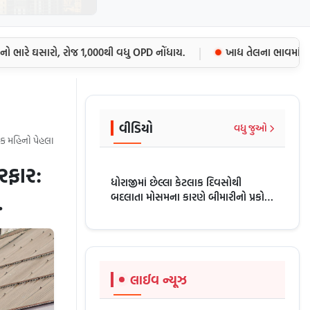
|
ે ઘસારો, રોજ 1,000થી વધુ OPD નોંધાય.
ખાદ્ય તેલના ભાવમાં કમરતો
વીડિયો
વધુ જુઓ
 મહિનો પેહલા
ેરફાર:
ધોરાજીમાં છેલ્લા કેટલાક દિવસોથી
.
બદલાતા મોસમના કારણે બીમારીનો પ્રકોપ
વધ્યો છે SAMAY SANDESH NEWS
લાઈવ ન્યૂઝ