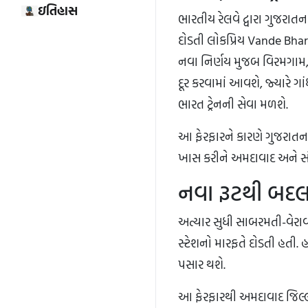
ઇતિહાસ
ભારતીય રેલવે દ્વારા ગુજરાતન
દોડતી લોકપ્રિય Vande Bharat
નવા નિર્ણય મુજબ વિરમગામ, સુ
દૂર કરવામાં આવશે, જ્યારે ગા
ભારત ટ્રેનની સેવા મળશે.
આ ફેરફારને કારણે ગુજરાતન
ખાસ કરીને અમદાવાદ અને સૌર
નવા રૂટથી બદલાશ
અત્યાર સુધી સાબરમતી-વેરાવળ
સ્ટેશનો મારફતે દોડતી હતી. હ
પસાર થશે.
આ ફેરફારથી અમદાવાદ જિલ્લા