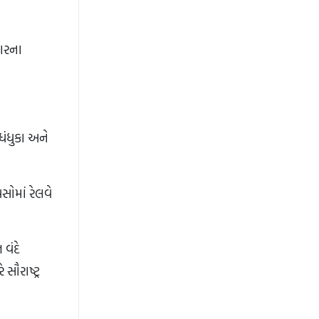
તારના
ધંધુકા અને
સોમાં રેલવે
વંદે
ૌરાષ્ટ્ર