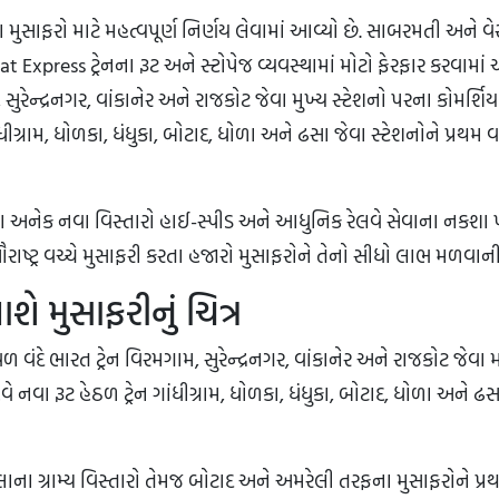
ા મુસાફરો માટે મહત્વપૂર્ણ નિર્ણય લેવામાં આવ્યો છે. સાબરમતી અને વે
 Express ટ્રેનના રૂટ અને સ્ટોપેજ વ્યવસ્થામાં મોટો ફેરફાર કરવામાં 
રેન્દ્રનગર, વાંકાનેર અને રાજકોટ જેવા મુખ્ય સ્ટેશનો પરના કોમર્શિય
ંધીગ્રામ, ધોળકા, ધંધુકા, બોટાદ, ધોળા અને ઢસા જેવા સ્ટેશનોને પ્રથમ 
ા અનેક નવા વિસ્તારો હાઈ-સ્પીડ અને આધુનિક રેલવે સેવાના નકશા
ાષ્ટ્ર વચ્ચે મુસાફરી કરતા હજારો મુસાફરોને તેનો સીધો લાભ મળવાની
ે મુસાફરીનું ચિત્ર
 વંદે ભારત ટ્રેન વિરમગામ, સુરેન્દ્રનગર, વાંકાનેર અને રાજકોટ જેવા 
વે નવા રૂટ હેઠળ ટ્રેન ગાંધીગ્રામ, ધોળકા, ધંધુકા, બોટાદ, ધોળા અને 
ના ગ્રામ્ય વિસ્તારો તેમજ બોટાદ અને અમરેલી તરફના મુસાફરોને પ્ર