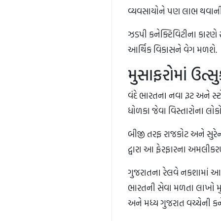
વ્યવસાયોને પણ લાભ થવાની 
ઝડપી કનેક્ટિવિટીના કારણે ર
આર્થિક વિકાસને વેગ મળશે.
મુસાફરોમાં ઉત્સ
વંદે ભારતના નવા રૂટ અને સ્ટ
ધોળકા જેવા વિસ્તારોના લોક
બીજી તરફ રાજકોટ અને સુરેન્દ
દ્વારા આ ફેરફારના અમલીકરણ
ગુજરાતના રેલવે નકશામાં આ ફ
ભારતની સેવા મળતા લાખો મુસ
અને મધ્ય ગુજરાત વચ્ચેની ક