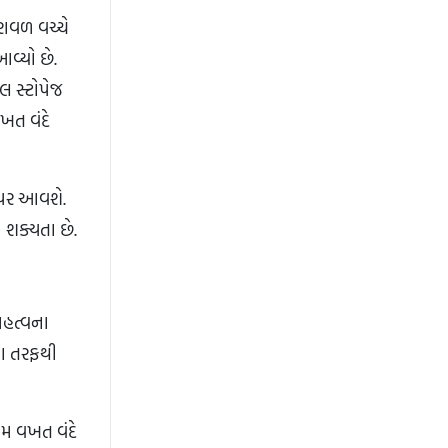
રાવળ વચ્ચે
આવ્યો છે.
લ સ્ટોપેજ
વખત વંદે
 પર આવશે.
 શક્યતા છે.
મહત્વના
ઢસા તરફથી
થમ વખત વંદે