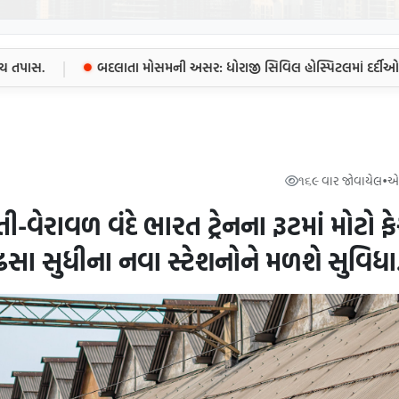
|
ાસ.
બદલાતા મોસમની અસર: ધોરાજી સિવિલ હોસ્પિટલમાં દર્દીઓનો ભાર
૧૬૯ વાર જોવાયેલ
•
એક
વેરાવળ વંદે ભારત ટ્રેનના રૂટમાં મોટો ફ
ી ઢસા સુધીના નવા સ્ટેશનોને મળશે સુવિધા