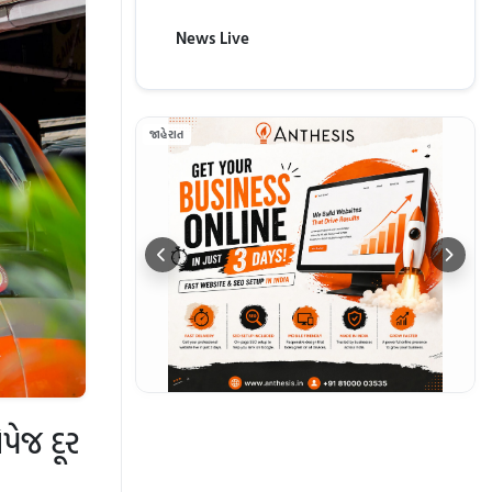
News Live
જાહેરાત
પેજ દૂર