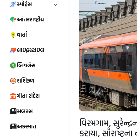
સ્પોર્ટ્સ
આંતરરાષ્ટ્રીય
વાર્તા
લાઇફસ્ટાઇલ
બિઝનેસ
રાશિફળ
ગીતા સંદેશ
સબરસ
વિરમગામ, સુરેન્દ્
અકસ્માત
કરાયા, સૌરાષ્ટ્રન