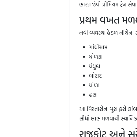
ભારત જેવી પ્રીમિયમ ટ્રેન સે
પ્રથમ વખત મળશે
નવી વ્યવસ્થા હેઠળ નીચેના સ
ગાંધીગ્રામ
ધોળકા
ધંધુકા
બોટાદ
ધોળા
ઢસા
આ વિસ્તારોના મુસાફરો લાંબ
સીધો લાભ મળવાથી સ્થાનિક વે
રાજકોટ અને સુર