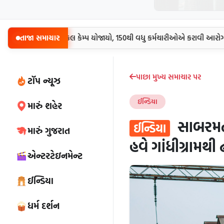
્મચારીઓ માટે મેડિકલ કેમ્પ યોજાયો, 150થી વધુ કર્મચારીઓએ કરાવી આરોગ્ય તપ
તાજા સમાચાર
પાછા મુખ્ય સમાચાર પર
ટૉપ ન્યૂઝ
ઈન્ડિયા
મારું શહેર
સાબરમતી-
ઈન્ડિયા
મારું ગુજરાત
હવે ગાંધીગ્રામથ
એન્ટરટેઇનમેન્ટ
ઈન્ડિયા
ધર્મ દર્શન