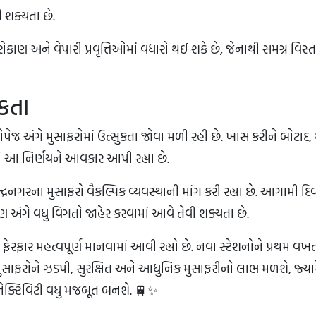
શક્યતા છે.
ોકાણ અને વેપારી પ્રવૃત્તિઓમાં વધારો થઈ શકે છે, જેનાથી સમગ્ર વિસ્
ુકતા
ોપેજ અંગે મુસાફરોમાં ઉત્સુકતા જોવા મળી રહી છે. ખાસ કરીને બોટાદ, 
ો આ નિર્ણયને આવકાર આપી રહ્યા છે.
્રનગરના મુસાફરો વૈકલ્પિક વ્યવસ્થાની માંગ કરી રહ્યા છે. આગામી દિવ
 અંગે વધુ વિગતો જાહેર કરવામાં આવે તેવી શક્યતા છે.
ેરફાર મહત્વપૂર્ણ માનવામાં આવી રહ્યો છે. નવા સ્ટેશનોને પ્રથમ વખત 
ાફરોને ઝડપી, સુરક્ષિત અને આધુનિક મુસાફરીનો લાભ મળશે, જ્યારે સ
નેક્ટિવિટી વધુ મજબૂત બનશે. 🚆✨