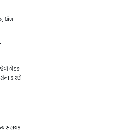
ાદ, ધોળા
.
 જેવી બેઠક
રીના કારણે
અન્ય સહાયક