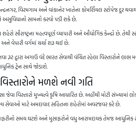
રેન્દ્રનગર, વિરમગામ અને વાંકાનેર ખાતેના કોમર્શિયલ સ્ટોપેજ દૂર થવ
ને અસુવિધાનો સામનો કરવો પડી શકે છે.
શહેરો સૌરાષ્ટ્રના મહત્વપૂર્ણ વ્યાપારી અને ઔદ્યોગિક કેન્દ્રો છે. તેથી સ્
ને વેપારી વર્ગમાં ચર્ચા શરૂ થઈ છે.
ે કે નવા રૂટ દ્વારા અગાઉ વંદે ભારત સેવાથી વંચિત રહેલા વિસ્તારોને લાભ
ુનિક ટ્રેન સાથે જોડાશે.
મ્ય વિસ્તારોને મળશે નવી ગતિ
ા જેવા વિસ્તારો મુખ્યત્વે કૃષિ આધારિત છે. અહીંથી મોટી સંખ્યામાં લ
્ય સેવાઓ માટે અમદાવાદ સહિતના શહેરોમાં અવરજવર કરે છે.
ી મુસાફરીનો સમય ઘટશે અને મુસાફરોને વધુ આરામદાયક તેમજ આધુનિક