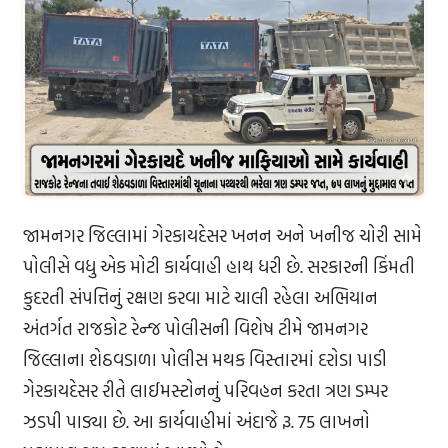
જામનગર જિલ્લામાં ગેરકાયદેસર ખનન અને ખનીજ ચોરી સામે
પોલીસે વધુ એક મોટી કાર્યવાહી હાથ ધરી છે. સરકારની કિંમતી
કુદરતી સંપત્તિનું રક્ષણ કરવા માટે ચાલી રહેલા અભિયાન
અંતર્ગત રાજકોટ રેન્જ પોલીસની વિશેષ ટીમે જામનગર
જિલ્લાના શેઠવડાળા પોલીસ મથક વિસ્તારમાં દરોડા પાડી
ગેરકાયદેસર રીતે લાઈમસ્ટોનનું પરિવહન કરતા ત્રણ ડમ્પર
ઝડપી પાડ્યા છે. આ કાર્યવાહીમાં અંદાજે રૂ. 75 લાખનો