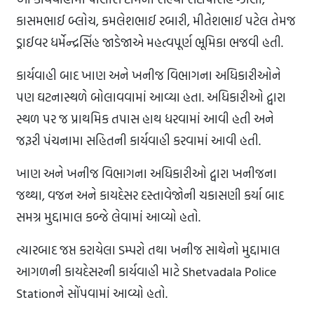
કાસમભાઈ બ્લોચ, કમલેશભાઈ રબારી, મીતેશભાઈ પટેલ તેમજ
ડ્રાઈવર ધર્મેન્દ્રસિંહ જાડેજાએ મહત્વપૂર્ણ ભૂમિકા ભજવી હતી.
કાર્યવાહી બાદ ખાણ અને ખનીજ વિભાગના અધિકારીઓને
પણ ઘટનાસ્થળે બોલાવવામાં આવ્યા હતા. અધિકારીઓ દ્વારા
સ્થળ પર જ પ્રાથમિક તપાસ હાથ ધરવામાં આવી હતી અને
જરૂરી પંચનામા સહિતની કાર્યવાહી કરવામાં આવી હતી.
ખાણ અને ખનીજ વિભાગના અધિકારીઓ દ્વારા ખનીજના
જથ્થા, વજન અને કાયદેસર દસ્તાવેજોની ચકાસણી કર્યા બાદ
સમગ્ર મુદ્દામાલ કબ્જે લેવામાં આવ્યો હતો.
ત્યારબાદ જપ્ત કરાયેલા ડમ્પરો તથા ખનીજ સાથેનો મુદ્દામાલ
આગળની કાયદેસરની કાર્યવાહી માટે Shetvadala Police
Stationને સોંપવામાં આવ્યો હતો.