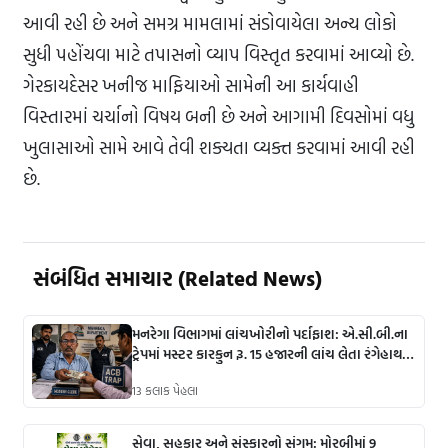
આવી રહી છે અને સમગ્ર મામલામાં સંડોવાયેલા અન્ય લોકો
સુધી પહોંચવા માટે તપાસનો વ્યાપ વિસ્તૃત કરવામાં આવ્યો છે.
ગેરકાયદેસર ખનીજ માફિયાઓ સામેની આ કાર્યવાહી
વિસ્તારમાં ચર્ચાનો વિષય બની છે અને આગામી દિવસોમાં વધુ
ખુલાસાઓ સામે આવે તેવી શક્યતા વ્યક્ત કરવામાં આવી રહી
છે.
સંબંધિત સમાચાર (Related News)
મનરેગા વિભાગમાં લાંચખોરીનો પર્દાફાશ: એ.સી.બી.ના
ટ્રેપમાં મસ્ટર કારકુન રૂ. 15 હજારની લાંચ લેતા રંગેહાથ
ઝડપાયા.
13 કલાક પેહલા
સેવા, સહકાર અને સંસ્કારનો સંગમ: મોરબીમાં 9