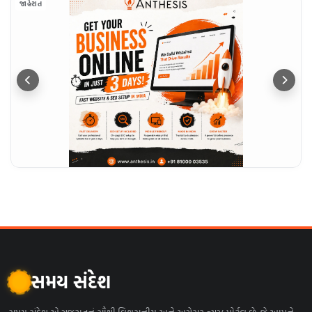
જાહેરાત
સમય સંદેશ