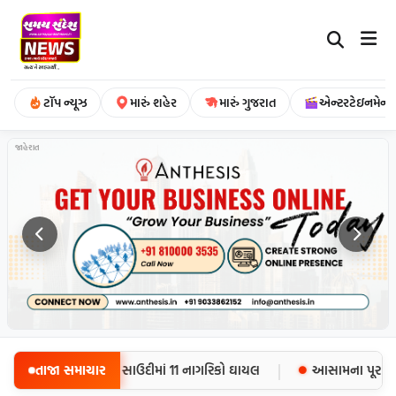
ટૉપ ન્યૂઝ
મારું શહેર
મારું ગુજરાત
એન્ટરટેઇનમેન્ટ
જાહેરાત
|
58 સૈનિકોના મોત, સાઉદીમાં 11 નાગરિકો ઘાયલ
તાજા સમાચાર
આસામના પૂર પીડિતોન