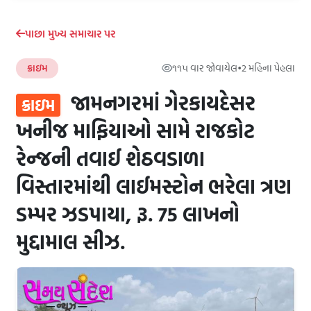
પાછા મુખ્ય સમાચાર પર
ક્રાઇમ
૧૧૫ વાર જોવાયેલ
•
2 મહિના પેહલા
જામનગરમાં ગેરકાયદેસર
ક્રાઇમ
ખનીજ માફિયાઓ સામે રાજકોટ
રેન્જની તવાઈ શેઠવડાળા
વિસ્તારમાંથી લાઈમસ્ટોન ભરેલા ત્રણ
ડમ્પર ઝડપાયા, રૂ. 75 લાખનો
મુદ્દામાલ સીઝ.