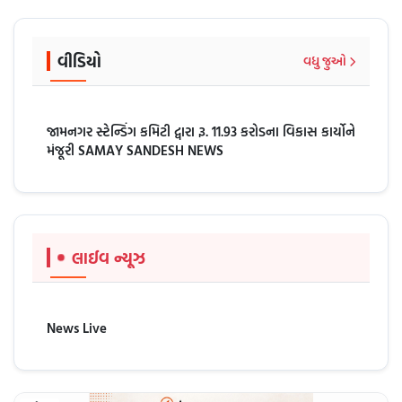
વીડિયો
વધુ જુઓ
જામનગર સ્ટેન્ડિંગ કમિટી દ્વારા રૂ. 11.93 કરોડના વિકાસ કાર્યોને
મંજૂરી SAMAY SANDESH NEWS
લાઈવ ન્યૂઝ
News Live