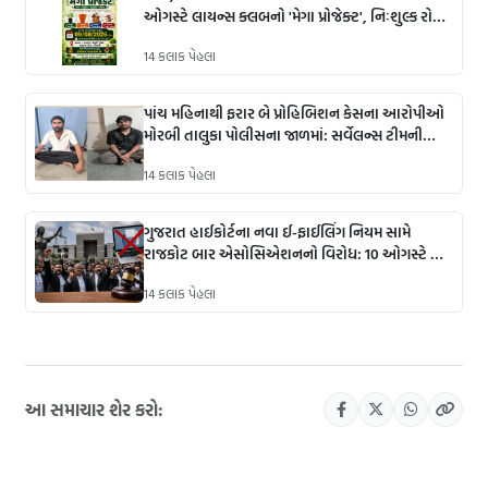
ઓગસ્ટે લાયન્સ ક્લબનો 'મેગા પ્રોજેક્ટ', નિઃશુલ્ક રોપા
અને પક્ષીઓ માટે માળાનું થશે વિતરણ.
14 કલાક પેહલા
પાંચ મહિનાથી ફરાર બે પ્રોહિબિશન કેસના આરોપીઓ
મોરબી તાલુકા પોલીસના જાળમાં: સર્વેલન્સ ટીમની
સતર્ક કામગીરીથી ઝડપી પડ્યા.
14 કલાક પેહલા
ગુજરાત હાઈકોર્ટના નવા ઈ-ફાઈલિંગ નિયમ સામે
રાજકોટ બાર એસોસિએશનનો વિરોધ: 10 ઓગસ્ટે એક
દિવસીય પ્રતિક હડતાળની જાહેરાત.
14 કલાક પેહલા
આ સમાચાર શેર કરો: