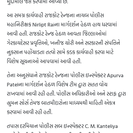
મુદ્દામાલ જપ્ત કરવામાં આવ્યો છે.
આ સમગ્ર કાર્યવાહી રાજકોટ રેન્જના નાયબ પોલીસ
મહાનિરીક્ષક Nirlipt Raiના માર્ગદર્શન હેઠળ હાથ ધરવામાં
આવી હતી. રાજકોટ રેન્જ હેઠળ આવતા જિલ્લાઓમાં
ગેરકાયદેસર પ્રવૃત્તિઓ, ખનીજ ચોરી અને સરકારની સંપત્તિને
નુકસાન પહોંચાડતા તત્વો સામે કડક કાર્યવાહી કરવા માટે
વિશેષ સૂચનાઓ આપવામાં આવી હતી.
તેના અનુસંધાને રાજકોટ રેન્જના પોલીસ ઇન્સ્પેક્ટર Apurva
Patelના માર્ગદર્શન હેઠળ વિશેષ ટીમ દ્વારા સતત વોચ
રાખવામાં આવી રહી હતી. પોલીસ અધિકારીઓ અને સ્ટાફ દ્વારા
હ્યુમન સોર્સ તેમજ બાતમીદારોના માધ્યમથી માહિતી એકત્ર
કરવામાં આવી રહી હતી.
તપાસ દરમિયાન પોલીસ સબ ઇન્સ્પેક્ટર C. M. Kanteliya