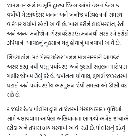
જામનગર અને દેવભૂમિ દ્વારકા જિલ્લાઓમાં છેલ્લા કેટલાક
વર્ષોથી ગેરકાયદેસર ખનન અને ખનીજ પરિવહનની સમસ્યા
વારંવાર ચર્ચામાં રહેતી આવી છે. ખાસ કરીને લાઈમસ્ટોન, રેતી
અને અન્ય ખનીજોના ગેરકાયદેસર ઉત્ખનનથી સરકારને કરોડો
રૂપિયાની આવકનું નુકસાન થતું હોવાનું માનવામાં આવે છે.
નિષ્ણાતોના મતે ગેરકાયદેસર ખનન માત્ર સરકારી આવકને
અસર કરતું નથી પરંતુ પર્યાવરણ અને કુદરતી સંતુલન માટે પણ
ગંભીર જોખમ ઉભું કરે છે. જમીનના ધોવાણ, ભૂગર્ભ જળસ્તરમાં
ઘટાડો અને પર્યાવરણીય અસંતુલન જેવી સમસ્યાઓ ઊભી થઈ
શકે છે.
રાજકોટ રેન્જ પોલીસ દ્વારા તાજેતરમાં ગેરકાયદેસર પ્રવૃત્તિઓ
સામે ચલાવવામાં આવેલા અભિયાનના ભાગરૂપે અનેક જગ્યાએ
દરોડા અને તપાસ હાથ ધરવામાં આવી રહી છે. પોલીસનું કહેવું