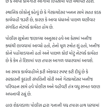
છે કે આવી કામગીરી આગામી દિવસોમાં પણ યથાવત રહેશે.
સ્થાનિક લોકોનું કહેવું છે કે ગેરકાયદેસર ખનન સામે સતત કડક
કાર્યવાહી જરૂરી છે, કારણ કે આવા ધંધાઓ પાછળ ઘણીવાર
સંગઠિત નેટવર્ક કાર્યરત હોય છે.
પોલીસ સૂત્રોના જણાવ્યા અનુસાર હવે આ કેસમાં ખનીજ
ક્યાંથી લાવવામાં આવ્યો હતો, તેનો મૂળ સ્ત્રોત શું હતો, ખનીજ
કોને પહોંચાડવાનો હતો અને પાછળ કોઈ મોટું નેટવર્ક કાર્યરત
છે કે કેમ તે દિશામાં પણ તપાસ આગળ વધારવામાં આવશે.
આ સમગ્ર કાર્યવાહીએ ફરી એકવાર સ્પષ્ટ કરી દીધું છે કે
સરકારની કુદરતી સંપત્તિની ચોરી અને ગેરકાયદેસર ખનીજ
પરિવહન સામે હવે પોલીસ અને વહીવટી તંત્ર વધુ સખત વલણ
અપનાવી રહ્યું છે.
હાલ શેઠવડાળા પોલીસ દ્વારા ગુનાની વધુ તપાસ હાથ ધરવામાં