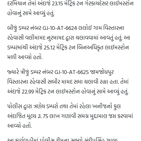
દરમિયાન તેમાં અંદાજે 23.15 મેટ્રિક ટન ગેરકાયદેસર લાઈમસ્ટોન
હોવાનું સામે આવ્યું હતું.
બીજું ડમ્પર નંબર GJ-10-AT-6624 લલોઈ ગામ વિસ્તારના
રહેવાસી વલીમામદ નુરમામદ દ્વારા ચલાવવામાં આવતું હતું. આ
ડમ્પરમાંથી અંદાજે 25.12 મેટ્રિક ટન બિનઅધિકૃત લાઈમસ્ટોન
મળી આવ્યો હતો.
જ્યારે ત્રીજું ડમ્પર નંબર GJ-10-AT-6625 જામજોધપુર
વિસ્તારના રહેવાસી સબીર મામદ સમા ચલાવી રહ્યા હતા. તેમાં
અંદાજે 22.99 મેટ્રિક ટન લાઈમસ્ટોન હોવાનું સામે આવ્યું હતું.
પોલીસ દ્વારા ત્રણેય ડમ્પરો તથા તેમાં રહેલા ખનીજનો કુલ
અંદાજિત મૂલ્ય રૂ. 75 લાખ ગણાવી સમગ્ર મુદ્દામાલ જપ્ત કરવામાં
આવ્યો હતો.
આ કાર્યવાહીમાં પોલીસ ટીમના સભ્યો સંદીપસિંહ ઝાલા,