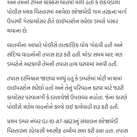
અને તેમની ટીમને ચોક્કસ બાતમી મળી હતી કે શેઠવડાળા
પોલીસ મથક વિસ્તારમાં આવેલા ભોજાબેડી ગામ તરફના માર્ગ
ઉપરથી ગેરકાયદેસર રીતે લાઈમસ્ટોન ભરેલા ડમ્પરો પસાર
થવાના છે.
બાતમીના આધારે પોલીસે તાત્કાલિક વોચ ગોઠવી હતી અને
સંદિગ્ધ વાહનોની તપાસ શરૂ કરી હતી. થોડા સમય બાદ ત્રણ
ડમ્પરોને અટકાવી તેમની તપાસ હાથ ધરવામાં આવી હતી.
તપાસ દરમિયાન જાણવા મળ્યું હતું કે ડમ્પરોમાં મોટી માત્રામાં
લાઈમસ્ટોન ભરેલો હતો અને તેનું પરિવહન કરવા માટે જરૂરી
કાયદેસર પરવાનગી કે દસ્તાવેજો ઉપલબ્ધ નહોતા. જેના કારણે
પોલીસે ત્રણેય વાહનોને કબ્જે લઈ કાર્યવાહી શરૂ કરી હતી.
પ્રથમ ડમ્પર નંબર GJ-10-AT-6623નું સંચાલન ભોજાબેડી
વિસ્તારના રહેવાસી આસીફ હબીબ સમા કરી રહ્યા હતા. તપાસ