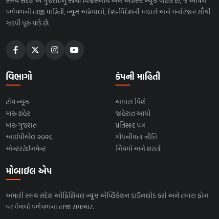
સમય સંદેશ એ ગુજરાતનું સૌથી વિશ્વસનીય અને અગ્રેસર ન્યૂઝ પોર્ટલ છે, જે આપને
પળેપળની તાજી માહિતી, ન્યૂઝ અહેવાલો, દેશ-વિદેશની ખબરો અને મનોરંજન સૌથી
ઝડપી પૂરું પાડે છે.
વિભાગો
કંપની માહિતી
ટોપ ન્યૂઝ
અમારા વિશે
મારું શહેર
જાહેરાત આપો
મારું ગુજરાત
પ્રતિસાદ પત્ર
આઈપીએલ ૨૦૨૬
ગોપનીયતા નીતિ
એન્ટરટેઈનમેન્ટ
નિયમો અને શરતો
મોબાઈલ એપ
અમારી સમય સંદેશ ઓફિશિયલ ન્યૂઝ એપ્લિકેશન ડાઉનલોડ કરો અને તમારા ફોન
પર મેળવો પળેપળના તાજા સમાચાર.