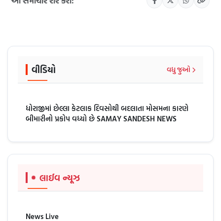
આ સમાચાર શેર કરો:
વીડિયો
વધુ જુઓ
ધોરાજીમાં છેલ્લા કેટલાક દિવસોથી બદલાતા મોસમના કારણે
બીમારીનો પ્રકોપ વધ્યો છે SAMAY SANDESH NEWS
લાઈવ ન્યૂઝ
News Live