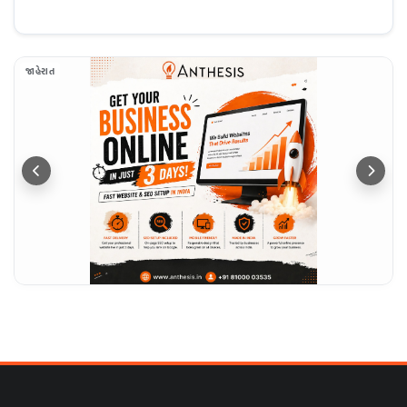
જાહેરાત