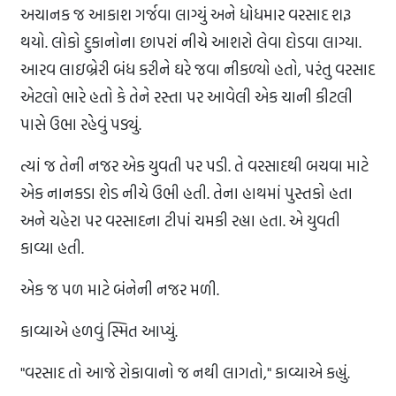
અચાનક જ આકાશ ગર્જવા લાગ્યું અને ધોધમાર વરસાદ શરૂ
થયો. લોકો દુકાનોના છાપરાં નીચે આશરો લેવા દોડવા લાગ્યા.
આરવ લાઇબ્રેરી બંધ કરીને ઘરે જવા નીકળ્યો હતો, પરંતુ વરસાદ
એટલો ભારે હતો કે તેને રસ્તા પર આવેલી એક ચાની કીટલી
પાસે ઉભા રહેવું પડ્યું.
ત્યાં જ તેની નજર એક યુવતી પર પડી. તે વરસાદથી બચવા માટે
એક નાનકડા શેડ નીચે ઉભી હતી. તેના હાથમાં પુસ્તકો હતા
અને ચહેરા પર વરસાદના ટીપાં ચમકી રહ્યા હતા. એ યુવતી
કાવ્યા હતી.
એક જ પળ માટે બંનેની નજર મળી.
કાવ્યાએ હળવું સ્મિત આપ્યું.
"વરસાદ તો આજે રોકાવાનો જ નથી લાગતો," કાવ્યાએ કહ્યું.