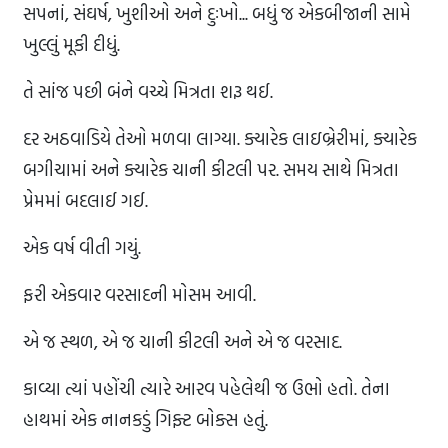
સપનાં, સંઘર્ષ, ખુશીઓ અને દુઃખો... બધું જ એકબીજાની સામે
ખુલ્લું મૂકી દીધું.
તે સાંજ પછી બંને વચ્ચે મિત્રતા શરૂ થઈ.
દર અઠવાડિયે તેઓ મળવા લાગ્યા. ક્યારેક લાઇબ્રેરીમાં, ક્યારેક
બગીચામાં અને ક્યારેક ચાની કીટલી પર. સમય સાથે મિત્રતા
પ્રેમમાં બદલાઈ ગઈ.
એક વર્ષ વીતી ગયું.
ફરી એકવાર વરસાદની મોસમ આવી.
એ જ સ્થળ, એ જ ચાની કીટલી અને એ જ વરસાદ.
કાવ્યા ત્યાં પહોંચી ત્યારે આરવ પહેલેથી જ ઉભો હતો. તેના
હાથમાં એક નાનકડું ગિફ્ટ બોક્સ હતું.