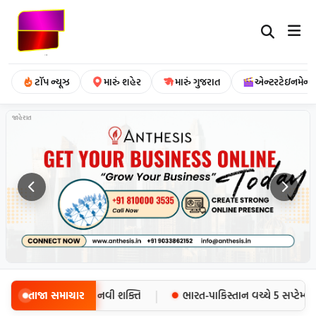
ટૉપ ન્યૂઝ
મારું શહેર
મારું ગુજરાત
એન્ટરટેઇનમેન્ટ
જાહેરાત
|
l for Local’ને આપો નવી શક્તિ
તાજા સમાચાર
ભારત-પાકિસ્તાન વચ્ચે 5 સપ્ટેમ્બરે 