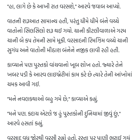
"હા, લાગે છે કે આખી રાત વરસશે," આરવે જવાબ આપ્યો.
વાતની શરૂઆત સામાન્ય હતી, પરંતુ ધીમે ધીમે બંને વચ્ચે
વાતોનો સિલસિલો શરૂ થઈ ગયો. ચાની કીટલીવાળાએ ગરમ
ચાની બે કપ તેમની સામે મૂકી. વરસાદની રિમઝિમ વચ્ચે ચાની
સુગંધ અને વાતોની મીઠાશ બંનેને નજીક લાવી રહી હતી.
કાવ્યાને પણ પુસ્તકો વાંચવાનો ખૂબ શોખ હતો. જ્યારે તેને
ખબર પડી કે આરવ લાઇબ્રેરીમાં કામ કરે છે ત્યારે તેની આંખોમાં
ચમક આવી ગઈ.
"મને નવલકથાઓ બહુ ગમે છે," કાવ્યાએ કહ્યું.
"મને પણ. કદાચ એટલે જ હું પુસ્તકોની દુનિયામાં જીવું છું,"
આરવે હસતાં કહ્યું.
વરસાદ વધુ જોરથી વરસી રહ્યો હતો. રસ્તા પર પાણી ભરાઈ ગયું