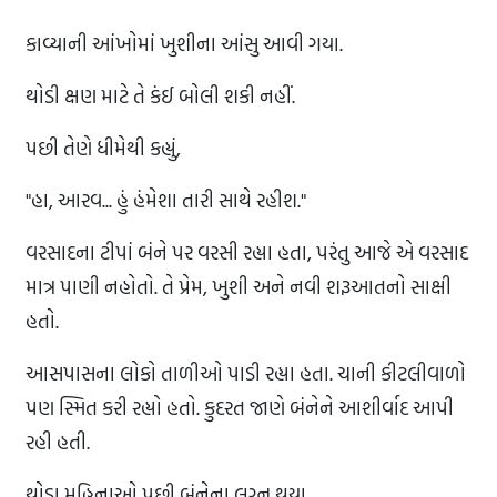
કાવ્યાની આંખોમાં ખુશીના આંસુ આવી ગયા.
થોડી ક્ષણ માટે તે કંઈ બોલી શકી નહીં.
પછી તેણે ધીમેથી કહ્યું,
"હા, આરવ... હું હંમેશા તારી સાથે રહીશ."
વરસાદના ટીપાં બંને પર વરસી રહ્યા હતા, પરંતુ આજે એ વરસાદ
માત્ર પાણી નહોતો. તે પ્રેમ, ખુશી અને નવી શરૂઆતનો સાક્ષી
હતો.
આસપાસના લોકો તાળીઓ પાડી રહ્યા હતા. ચાની કીટલીવાળો
પણ સ્મિત કરી રહ્યો હતો. કુદરત જાણે બંનેને આશીર્વાદ આપી
રહી હતી.
થોડા મહિનાઓ પછી બંનેના લગ્ન થયા.