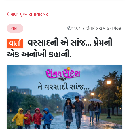
પાછા મુખ્ય સમાચાર પર
વાર્તા
૧૨૬ વાર જોવાયેલ
•
2 મહિના પેહલા
વરસાદની એ સાંજ... પ્રેમની
વાર્તા
એક અનોખી કહાની.