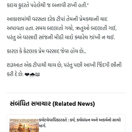
કદાચ કુદરતે પહેલેથી જ બનાવી રાખી હતી."
આકાશમાંથી વરસતા દરેક ટીપાં તેમની પ્રેમકથાની યાદ
અપાવતા હતા. સમય બદલાતો ગયો, ઋતુઓ બદલાતી ગઈ,
પરંતુ એ વરસાદી સાંજની મીઠી યાદો ક્યારેય ઝાંખી ન થઈ.
કારણ કે કેટલાક પ્રેમ વરસાદ જેવા હોય છે...
શરૂઆત એક ટીપાથી થાય છે, પરંતુ પછી આખી જિંદગી ભીની
કરી દે છે. ❤️🌧️📖
સંબંધિત સમાચાર (Related News)
કર્મણ્યેવાધિકારસ્તે : કર્મ, કર્મબંધન અને અકર્મનો સાચો
માર્ગ.