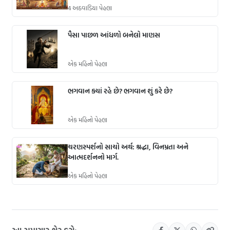
4 અઠવાડિયા પેહલા
પૈસા પાછળ આંધળો બનેલો માણસ
એક મહિનો પેહલા
ભગવાન ક્યાં રહે છે? ભગવાન શું કરે છે?
એક મહિનો પેહલા
ચરણસ્પર્શનો સાચો અર્થ: શ્રદ્ધા, વિનમ્રતા અને
આત્મદર્શનનો માર્ગ.
એક મહિનો પેહલા