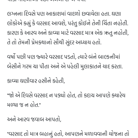
લગ્નના દિવસે પણ આકાશમાં વાદળો છવાયેલા હતા. ઘણા
લોકોએ કહ્યું કે વરસાદ આવશે, પરંતુ કોઈને તેની ચિંતા નહોતી.
કારણ કે આરવ અને કાવ્યા માટે વરસાદ માત્ર એક ઋતુ નહોતી,
તે તો તેમની પ્રેમકથાનો સૌથી સુંદર અધ્યાય હતો.
વર્ષો પછી પણ જ્યારે વરસાદ પડતો, ત્યારે બંને બાલ્કનીમાં
બેસીને ગરમ ચા પીતા અને એ પહેલી મુલાકાતને યાદ કરતા.
કાવ્યા ઘણીવાર હસીને કહેતી,
"જો એ દિવસે વરસાદ ન પડ્યો હોત, તો કદાચ આપણે ક્યારેય
મળ્યા જ ન હોત."
અને આરવ જવાબ આપતો,
"વરસાદ તો માત્ર બહાનું હતો, આપણને મળાવવાની યોજના તો