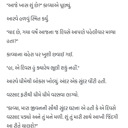
"આજે ખાસ શું છે?" કાવ્યાએ પૂછ્યું.
આરવે હળવું સ્મિત કર્યું.
"યાદ છે, ગયા વર્ષે આજના જ દિવસે આપણે પહેલીવાર મળ્યા
હતા?"
કાવ્યાના ચહેરા પર ખુશી છવાઈ ગઈ.
"હા, એ દિવસ હું ક્યારેય ભૂલી શકું નહીં."
આરવે ધીમેથી બોક્સ ખોલ્યું. અંદર એક સુંદર વીંટી હતી.
વરસાદ ફરીથી ધીમે ધીમે વરસવા લાગ્યો.
"કાવ્યા, મારા જીવનની સૌથી સુંદર ઘટના એ હતી કે એ દિવસે
વરસાદ પડ્યો અને તું મને મળી. શું તું મારી સાથે આખી જિંદગી
આ રીતે ચાલશે?"