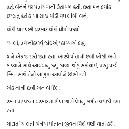
હતું. બંનેને ઘરે પહોંચવાની ઉતાવળ હતી, છતાં મન ક્યાંક
ઇચ્છતું હતું કે આ સાંજ થોડી વધુ લાંબી બને.
થોડી વાર પછી વરસાદ થોડો ધીમો પડ્યો.
"ચાલો, હવે નીકળવું જોઈએ," કાવ્યાએ કહ્યું.
બંને એક જ રસ્તે જતા હતા. આરવે પોતાની છત્રી ખોલી અને
કાવ્યાને સાથે આવવાનું કહ્યું. કાવ્યા થોડું સંકોચાઈ, પરંતુ પછી
સ્મિત સાથે તેની બાજુમાં આવીને ઊભી રહી.
એક નાની છત્રી અને બે દિલ.
રસ્તા પર પડતા વરસાદના ટીપાં જાણે પ્રેમનું સંગીત વગાડી રહ્યા
હતા.
ચાલતાં ચાલતાં બંનેએ પોતાના જીવન વિશે ઘણી વાતો કરી.