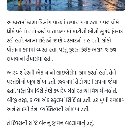
આકાશમાં કાળા ડિબાંગ વાદળો છવાઈ ગયા હતા. પવન ધીમે
ધીમે વહેતો હતો અને વાતાવરણમાં માટીની ભીની સુગંધ ફેલાઈ
રહી હતી. આખા શહેરને જાણે વરસાદની રાહ હતી. લોકો
પોતાના કામમાં વ્યસ્ત હતા, પરંતુ કુદરત કંઈક અલગ જ કથા
લખવાની તૈયારીમાં હતી.
આરવ શહેરની એક નાની લાઇબ્રેરીમાં કામ કરતો હતો. તેને
પુસ્તકોનો ખૂબ શોખ હતો. જીવનમાં તેણે ઘણાં સપનાં જોયાં
હતાં, પરંતુ પ્રેમ વિશે તેણે ક્યારેય ગંભીરતાથી વિચાર્યું નહોતું.
બીજી તરફ, કાવ્યા એક સ્કૂલમાં શિક્ષિકા હતી. હસમુખી સ્વભાવ
અને સાદગી તેના વ્યક્તિત્વની ઓળખ હતી.
તે દિવસની સાંજે બંનેનું જીવન બદલાવાનું હતું.