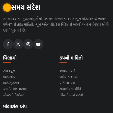
સમય સંદેશ
સમય સંદેશ એ ગુજરાતનું સૌથી વિશ્વસનીય અને અગ્રેસર ન્યૂઝ પોર્ટલ છે, જે આપને
પળેપળની તાજી માહિતી, ન્યૂઝ અહેવાલો, દેશ-વિદેશની ખબરો અને મનોરંજન સૌથી
ઝડપી પૂરું પાડે છે.
વિભાગો
કંપની માહિતી
ટોપ ન્યૂઝ
અમારા વિશે
મારું શહેર
જાહેરાત આપો
મારું ગુજરાત
પ્રતિસાદ પત્ર
આઈપીએલ ૨૦૨૬
ગોપનીયતા નીતિ
એન્ટરટેઈનમેન્ટ
નિયમો અને શરતો
મોબાઈલ એપ