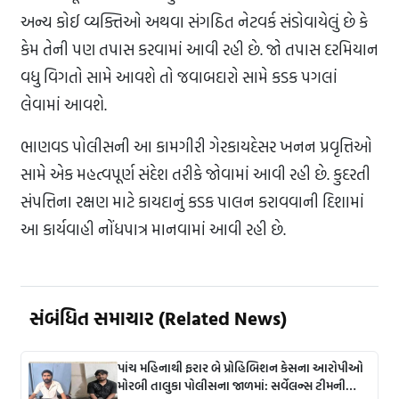
અન્ય કોઈ વ્યક્તિઓ અથવા સંગઠિત નેટવર્ક સંડોવાયેલું છે કે
કેમ તેની પણ તપાસ કરવામાં આવી રહી છે. જો તપાસ દરમિયાન
વધુ વિગતો સામે આવશે તો જવાબદારો સામે કડક પગલાં
લેવામાં આવશે.
ભાણવડ પોલીસની આ કામગીરી ગેરકાયદેસર ખનન પ્રવૃત્તિઓ
સામે એક મહત્વપૂર્ણ સંદેશ તરીકે જોવામાં આવી રહી છે. કુદરતી
સંપત્તિના રક્ષણ માટે કાયદાનું કડક પાલન કરાવવાની દિશામાં
આ કાર્યવાહી નોંધપાત્ર માનવામાં આવી રહી છે.
સંબંધિત સમાચાર (Related News)
પાંચ મહિનાથી ફરાર બે પ્રોહિબિશન કેસના આરોપીઓ
મોરબી તાલુકા પોલીસના જાળમાં: સર્વેલન્સ ટીમની