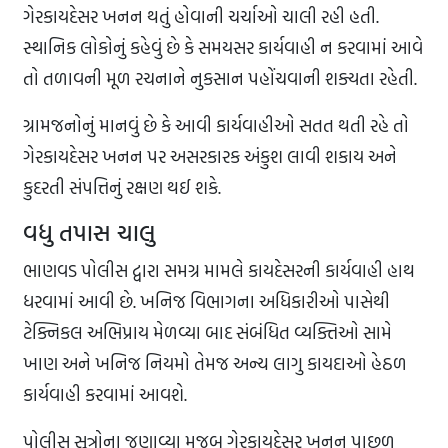
ગેરકાયદેસર ખનન થતું હોવાની ચર્ચાઓ ચાલી રહી હતી.
સ્થાનિક લોકોનું કહેવું છે કે સમયસર કાર્યવાહી ન કરવામાં આવે
તો તળાવની મૂળ રચનાને નુકસાન પહોંચવાની શક્યતા રહેતી.
ગ્રામજનોનું માનવું છે કે આવી કાર્યવાહીઓ સતત થતી રહે તો
ગેરકાયદેસર ખનન પર અસરકારક અંકુશ લાવી શકાય અને
કુદરતી સંપત્તિનું રક્ષણ થઈ શકે.
વધુ તપાસ ચાલુ
ભાણવડ પોલીસ દ્વારા સમગ્ર મામલે કાયદેસરની કાર્યવાહી હાથ
ધરવામાં આવી છે. ખનિજ વિભાગના અધિકારીઓ પાસેથી
ટેક્નિકલ અભિપ્રાય મેળવ્યા બાદ સંબંધિત વ્યક્તિઓ સામે
ખાણ અને ખનિજ નિયમો તેમજ અન્ય લાગુ કાયદાઓ હેઠળ
કાર્યવાહી કરવામાં આવશે.
પોલીસ સૂત્રોના જણાવ્યા મુજબ ગેરકાયદેસર ખનન પાછળ