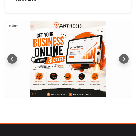
જાહેરાત