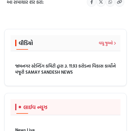
આ સમાચાર શેર કરો:
વીડિયો
વધુ જુઓ
જામનગર સ્ટેન્ડિંગ કમિટી દ્વારા રૂ. 11.93 કરોડના વિકાસ કાર્યોને
મંજૂરી SAMAY SANDESH NEWS
લાઈવ ન્યૂઝ
News Live