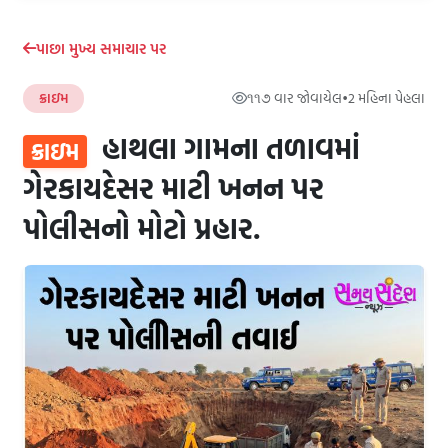
પાછા મુખ્ય સમાચાર પર
ક્રાઇમ
૧૧૭ વાર જોવાયેલ
•
2 મહિના પેહલા
હાથલા ગામના તળાવમાં
ક્રાઇમ
ગેરકાયદેસર માટી ખનન પર
પોલીસનો મોટો પ્રહાર.