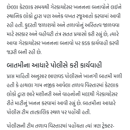
છેલ્લા કેટલાક સમયથી ગેરકાયદેસર ખનનના બનાવોને લઈને
સ્થાનિક લોકો દ્વારા પણ અનેક વખત રજૂઆતો કરવામાં આવી
રહી હતી. કુદરતી જળાશયો અને તળાવોનું અસ્તિત્વ જાળવવા
માટે સરકાર અને વહીવટી તંત્ર સતત પ્રયાસો કરી રહ્યું છે, ત્યારે
આવા ગેરકાયદેસર ખનનના બનાવો પર કડક કાર્યવાહી કરવી
જરૂરી બની રહી છે.
બાતમીના આધારે પોલીસે કરી કાર્યવાહી
પ્રાપ્ત માહિતી અનુસાર ભાણવડ પોલીસને ખાનગી બાતમી મળી
હતી કે હાથલા ગામ નજીક આવેલા તળાવ વિસ્તારમાં કેટલાક
લોકો દ્વારા ભારે મશીનરી અને વાહનોની મદદથી ગેરકાયદેસર
રીતે માટીનું ખનન કરવામાં આવી રહ્યું છે. બાતમીના આધારે
પોલીસ ટીમ તાત્કાલિક સ્થળ પર પહોંચી હતી.
પોલીસની ટીમ તળાવ વિસ્તારમાં પહોંચતા ત્યાં ત્રણ ટ્રેક્ટર-