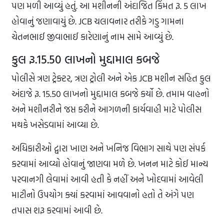
પણ મળી આવ્યું હતું. આ મશીનની અંદાજિત કિંમત રૂ. 5 લાખ
હોવાનું જણાવાયું છે. JCB ચલાવનાર તરીકે ગડુ ગામના
ચેતનભાઈ જીવાભાઈ કારેણાનું નામ સામે આવ્યું છે.
કુલ રૂ.15.50 લાખનો મુદ્દામાલ કબજે
પોલીસે ત્રણ ટ્રેક્ટર, ત્રણ ટ્રોલી અને એક JCB મશીન સહિત કુલ
અંદાજે રૂ. 15.50 લાખનો મુદ્દામાલ કબજે કર્યો છે. તમામ વાહનો
અને મશીનરીને જપ્ત કરીને આગળની કાર્યવાહી માટે પોલીસ
મથકે ખસેડવામાં આવ્યા છે.
અધિકારીઓ દ્વારા ખાણ અને ખનિજ વિભાગ સાથે પણ સંપર્ક
કરવામાં આવ્યો હોવાનું જાણવા મળે છે. ખનન માટે કોઈ માન્ય
પરવાનગી લેવામાં આવી હતી કે નહીં અને ખોદવામાં આવેલી
માટીનો ઉપયોગ ક્યાં કરવામાં આવવાનો હતો તે અંગે પણ
તપાસ શરૂ કરવામાં આવી છે.