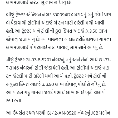
લખમણભાઈ કારેણાનું નામ નોંધાયું છે.
બીજું ટ્રેક્ટર એન્જિન નંબર 530094DX ધરાવતું હતું, જેમાં પણ
બે પૈડાવાળી ટ્રોલીમાં અંદાજે બે ટન માટી ભરેલી મળી આવી
હતી. આ ટ્રેક્ટર અને ટ્રોલીની કુલ કિંમત અંદાજે રૂ. 3.50 લાખ
હોવાનું જણાવાયું છે. આ વાહનના ચાલક તરીકે હાથલા ગામના
લખમણભાઈ પોપટભાઈ રાણાવાયાનું નામ સામે આવ્યું છે.
ત્રીજું ટ્રેક્ટર GJ-37-B-5201 નંબરનું હતું અને તેની સાથે GJ-37-
T-3146 નંબરની ટ્રોલી જોડાયેલી હતી. આ ટ્રોલીમાં અંદાજે ત્રણ
ટન જેટલી માટી ભરેલી મળી આવી હતી. ટ્રેક્ટર અને ટ્રોલીની
સંયુક્ત કિંમત અંદાજે રૂ. 3.50 લાખ હોવાનું પોલીસે નોંધ્યું છે.
આ વાહન ગડુ ગામના જયદીપભાઈ લાખાભાઈ ખુંટી ચલાવી
રહ્યા હતા.
આ ઉપરાંત સ્થળ પરથી GJ-12-AN-0520 નંબરનું JCB મશીન