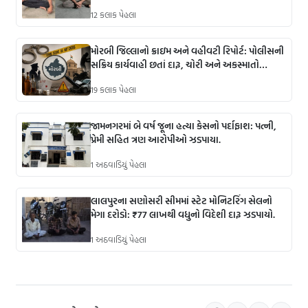
સતર્ક કામગીરીથી ઝડપી પડ્યા.
12 કલાક પેહલા
મોરબી જિલ્લાનો ક્રાઇમ અને વહીવટી રિપોર્ટ: પોલીસની
સક્રિય કાર્યવાહી છતાં દારૂ, ચોરી અને અકસ્માતો
ચિંતાનું કારણ
19 કલાક પેહલા
જામનગરમાં બે વર્ષ જૂના હત્યા કેસનો પર્દાફાશ: પત્ની,
પ્રેમી સહિત ત્રણ આરોપીઓ ઝડપાયા.
1 અઠવાડિયું પેહલા
લાલપુરના સણોસરી સીમમાં સ્ટેટ મોનિટરિંગ સેલનો
મેગા દરોડો: ₹77 લાખથી વધુનો વિદેશી દારૂ ઝડપાયો.
1 અઠવાડિયું પેહલા