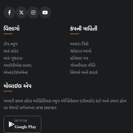
વિભાગો
કંપની માહિતી
ટોપ ન્યૂઝ
અમારા વિશે
મારું શહેર
જાહેરાત આપો
મારું ગુજરાત
પ્રતિસાદ પત્ર
આઈપીએલ ૨૦૨૬
ગોપનીયતા નીતિ
એન્ટરટેઈનમેન્ટ
નિયમો અને શરતો
મોબાઈલ એપ
અમારી સમય સંદેશ ઓફિશિયલ ન્યૂઝ એપ્લિકેશન ડાઉનલોડ કરો અને તમારા ફોન
પર મેળવો પળેપળના તાજા સમાચાર.
GET IT ON
Google Play