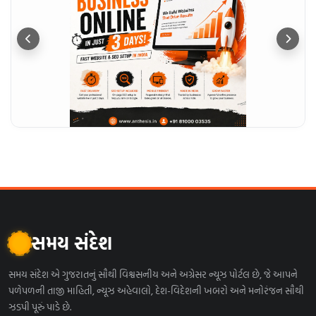
સમય સંદેશ
સમય સંદેશ એ ગુજરાતનું સૌથી વિશ્વસનીય અને અગ્રેસર ન્યૂઝ પોર્ટલ છે, જે આપને
પળેપળની તાજી માહિતી, ન્યૂઝ અહેવાલો, દેશ-વિદેશની ખબરો અને મનોરંજન સૌથી
ઝડપી પૂરું પાડે છે.