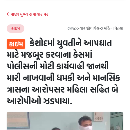
પાછા મુખ્ય સમાચાર પર
ક્રાઇમ
૧૮૦ વાર જોવાયેલ
•
2 મહિના પેહલા
કેશોદમાં યુવતીને આપઘાત
ક્રાઇમ
માટે મજબૂર કરવાના કેસમાં
પોલીસની મોટી કાર્યવાહી જાનથી
મારી નાખવાની ધમકી અને માનસિક
ત્રાસના આરોપસર મહિલા સહિત બે
આરોપીઓ ઝડપાયા.