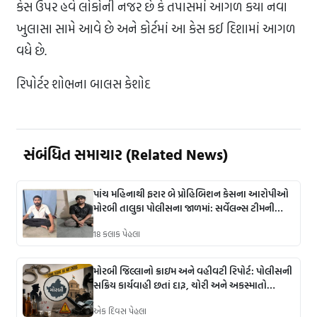
કેસ ઉપર હવે લોકોની નજર છે કે તપાસમાં આગળ કયા નવા
ખુલાસા સામે આવે છે અને કોર્ટમાં આ કેસ કઈ દિશામાં આગળ
વધે છે.
રિપોર્ટર શોભના બાલસ કેશોદ
સંબંધિત સમાચાર (Related News)
પાંચ મહિનાથી ફરાર બે પ્રોહિબિશન કેસના આરોપીઓ
મોરબી તાલુકા પોલીસના જાળમાં: સર્વેલન્સ ટીમની
સતર્ક કામગીરીથી ઝડપી પડ્યા.
18 કલાક પેહલા
મોરબી જિલ્લાનો ક્રાઇમ અને વહીવટી રિપોર્ટ: પોલીસની
સક્રિય કાર્યવાહી છતાં દારૂ, ચોરી અને અકસ્માતો
ચિંતાનું કારણ
એક દિવસ પેહલા