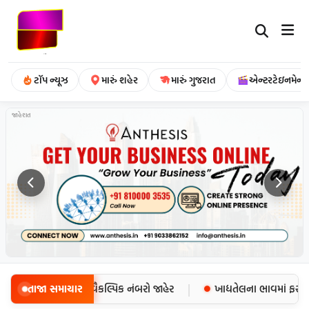
ટૉપ ન્યૂઝ
મારું શહેર
મારું ગુજરાત
એન્ટરટેઇનમેન્ટ
જાહેરાત
|
ધ, ઈમરજન્સી માટે વૈકલ્પિક નંબરો જાહેર
તાજા સમાચાર
ખાદ્યતેલના ભાવમાં ફરી ઉછા