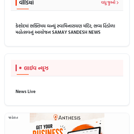
વીડિયો
વધુ જુઓ
કેશોદમાં ભક્તિમય બન્યું સ્વામિનારાયણ મંદિર, ભવ્ય હિંડોળા
મહોત્સવનું આયોજન SAMAY SANDESH NEWS
લાઈવ ન્યૂઝ
News Live
જાહેરાત