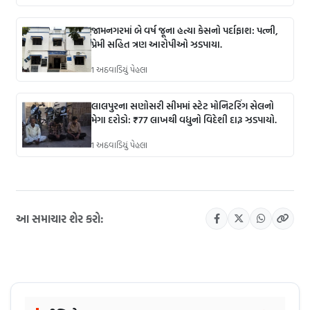
જામનગરમાં બે વર્ષ જૂના હત્યા કેસનો પર્દાફાશ: પત્ની,
પ્રેમી સહિત ત્રણ આરોપીઓ ઝડપાયા.
1 અઠવાડિયું પેહલા
લાલપુરના સણોસરી સીમમાં સ્ટેટ મોનિટરિંગ સેલનો
મેગા દરોડો: ₹77 લાખથી વધુનો વિદેશી દારૂ ઝડપાયો.
1 અઠવાડિયું પેહલા
આ સમાચાર શેર કરો: