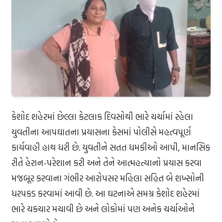
કેશોદ શહેરમાં છેલ્લા કેટલાક દિવસોથી ભારે ચર્ચામાં રહેલા
યુવતીના આપઘાતના પ્રયાસના કેસમાં પોલીસે મહત્વપૂર્ણ
કાર્યવાહી હાથ ધરી છે. યુવતીને સતત ધમકીઓ આપી, માનસિક
રીતે હેરાન-પરેશાન કરી અને તેને આત્મહત્યાનો પ્રયાસ કરવા
મજબૂર કરવાના ગંભીર આરોપસર મહિલા સહિત બે શખ્સોની
ધરપકડ કરવામાં આવી છે. આ ઘટનાએ સમગ્ર કેશોદ શહેરમાં
ભારે ચકચાર મચાવી છે અને લોકોમાં પણ અનેક ચર્ચાઓને