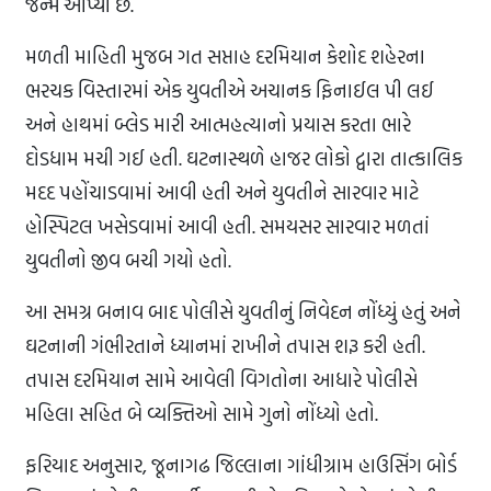
જન્મ આપ્યો છે.
મળતી માહિતી મુજબ ગત સપ્તાહ દરમિયાન કેશોદ શહેરના
ભરચક વિસ્તારમાં એક યુવતીએ અચાનક ફિનાઈલ પી લઈ
અને હાથમાં બ્લેડ મારી આત્મહત્યાનો પ્રયાસ કરતા ભારે
દોડધામ મચી ગઈ હતી. ઘટનાસ્થળે હાજર લોકો દ્વારા તાત્કાલિક
મદદ પહોંચાડવામાં આવી હતી અને યુવતીને સારવાર માટે
હોસ્પિટલ ખસેડવામાં આવી હતી. સમયસર સારવાર મળતાં
યુવતીનો જીવ બચી ગયો હતો.
આ સમગ્ર બનાવ બાદ પોલીસે યુવતીનું નિવેદન નોંધ્યું હતું અને
ઘટનાની ગંભીરતાને ધ્યાનમાં રાખીને તપાસ શરૂ કરી હતી.
તપાસ દરમિયાન સામે આવેલી વિગતોના આધારે પોલીસે
મહિલા સહિત બે વ્યક્તિઓ સામે ગુનો નોંધ્યો હતો.
ફરિયાદ અનુસાર, જૂનાગઢ જિલ્લાના ગાંધીગ્રામ હાઉસિંગ બોર્ડ