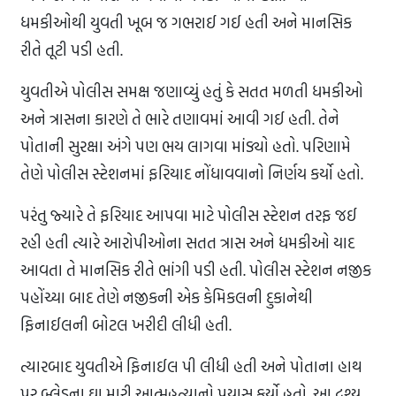
ધમકીઓથી યુવતી ખૂબ જ ગભરાઈ ગઈ હતી અને માનસિક
રીતે તૂટી પડી હતી.
યુવતીએ પોલીસ સમક્ષ જણાવ્યું હતું કે સતત મળતી ધમકીઓ
અને ત્રાસના કારણે તે ભારે તણાવમાં આવી ગઈ હતી. તેને
પોતાની સુરક્ષા અંગે પણ ભય લાગવા માંડ્યો હતો. પરિણામે
તેણે પોલીસ સ્ટેશનમાં ફરિયાદ નોંધાવવાનો નિર્ણય કર્યો હતો.
પરંતુ જ્યારે તે ફરિયાદ આપવા માટે પોલીસ સ્ટેશન તરફ જઈ
રહી હતી ત્યારે આરોપીઓના સતત ત્રાસ અને ધમકીઓ યાદ
આવતા તે માનસિક રીતે ભાંગી પડી હતી. પોલીસ સ્ટેશન નજીક
પહોંચ્યા બાદ તેણે નજીકની એક કેમિકલની દુકાનેથી
ફિનાઈલની બોટલ ખરીદી લીધી હતી.
ત્યારબાદ યુવતીએ ફિનાઈલ પી લીધી હતી અને પોતાના હાથ
પર બ્લેડના ઘા મારી આત્મહત્યાનો પ્રયાસ કર્યો હતો. આ દ્રશ્ય