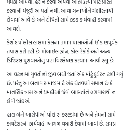
ધમકી આપવા, હેરાન કરવા અથવા આત્મહત્યા માટે પ્રેરિત
કરવાની મંજૂરી આપતો નથી. આવા ગુનાઓને ગંભીરતાથી
લેવામાં આવે છે અને દોષિતો સામે કડક કાર્યવાહી કરવામાં
આવશે.
કેશોદ પોલીસ હાલમાં કેસના તમામ પાસાઓની ઊંડાણપૂર્વક
તપાસ કરી રહી છે. મોબાઈલ ફોન, કોલ રેકોર્ડ અને અન્ય
ડિજિટલ પુરાવાઓનું પણ વિશ્લેષણ કરવામાં આવી રહ્યું છે.
આ ઘટનામાં યુવતીનો જીવ બચી જતાં એક મોટું દુર્ઘટન ટળી ગયું
છે, પરંતુ આ બનાવ સમાજ માટે એક ચેતવણી સમાન છે કે
માનસિક ત્રાસ અને ધમકીઓ જેવી બાબતોને હળવાશથી ન
લેવી જોઈએ.
હાલ બંને આરોપીઓ પોલીસ કસ્ટડીમાં છે અને તેમની સામે
કાયદેસરની કાર્યવાહી આગળ વધારી દેવામાં આવી છે. સમગ્ર