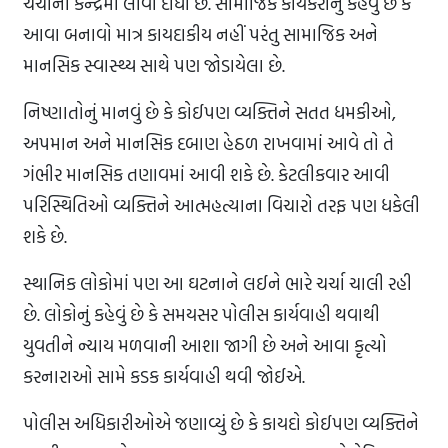
ચર્ચાના કેન્દ્રમાં લાવી દીધા છે. સામાજિક કાર્યકરોનું કહેવું છે કે
આવા બનાવો માત્ર કાયદાકીય નહીં પરંતુ સામાજિક અને
માનસિક સ્વાસ્થ્ય સાથે પણ જોડાયેલા છે.
નિષ્ણાતોનું માનવું છે કે કોઈપણ વ્યક્તિને સતત ધમકીઓ,
અપમાન અને માનસિક દબાણ હેઠળ રાખવામાં આવે તો તે
ગંભીર માનસિક તણાવમાં આવી શકે છે. કેટલીકવાર આવી
પરિસ્થિતિઓ વ્યક્તિને આત્મહત્યાના વિચારો તરફ પણ ધકેલી
શકે છે.
સ્થાનિક લોકોમાં પણ આ ઘટનાને લઈને ભારે ચર્ચા ચાલી રહી
છે. લોકોનું કહેવું છે કે સમયસર પોલીસ કાર્યવાહી થવાથી
યુવતીને ન્યાય મળવાની આશા જાગી છે અને આવા કૃત્યો
કરનારાઓ સામે કડક કાર્યવાહી થવી જોઈએ.
પોલીસ અધિકારીઓએ જણાવ્યું છે કે કાયદો કોઈપણ વ્યક્તિને