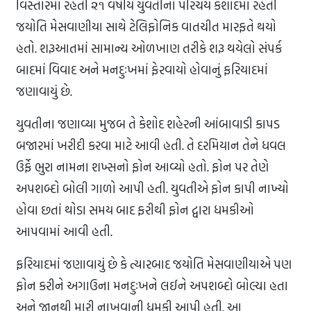
વિસ્તારમાં રહેતી ૨૧ વર્ષીય યુવતીનો પરિચય કેશોદમાં રહેતી
જયોતિ મેસવાણીયા સાથે ટેલિફોનિક વાતચીત મારફતે થયો
હતો. શરૂઆતમાં સામાન્ય ઓળખાણ તરીકે શરૂ થયેલો સંપર્ક
બાદમાં વિવાદ અને મનદુઃખમાં ફેરવાયો હોવાનું ફરિયાદમાં
જણાવાયું છે.
યુવતીના જણાવ્યા મુજબ તે કેશોદ શહેરની આંબાવાડી કાપડ
બજારમાં ખરીદી કરવા માટે આવી હતી. તે દરમિયાન તેને ધવલ
ઉર્ફે ભુરા નામના શખ્સનો ફોન આવ્યો હતો. ફોન પર તેણે
અપશબ્દો બોલી ગાળો આપી હતી. યુવતીએ ફોન કાપી નાખ્યો
હોવા છતાં થોડા સમય બાદ ફરીથી ફોન દ્વારા ધમકીઓ
આપવામાં આવી હતી.
ફરિયાદમાં જણાવાયું છે કે ત્યારબાદ જયોતિ મેસવાણીયાએ પણ
ફોન કરીને અગાઉના મનદુઃખને લઈને અપશબ્દો બોલ્યા હતા
અને જાનથી મારી નાખવાની ધમકી આપી હતી. આ