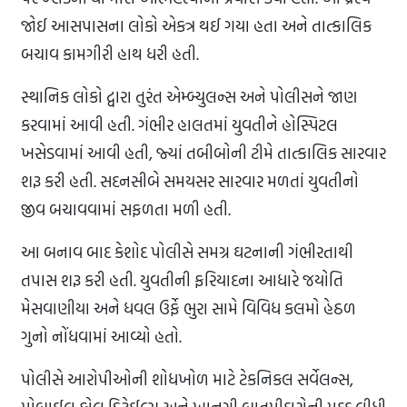
જોઈ આસપાસના લોકો એકત્ર થઈ ગયા હતા અને તાત્કાલિક
બચાવ કામગીરી હાથ ધરી હતી.
સ્થાનિક લોકો દ્વારા તુરંત એમ્બ્યુલન્સ અને પોલીસને જાણ
કરવામાં આવી હતી. ગંભીર હાલતમાં યુવતીને હોસ્પિટલ
ખસેડવામાં આવી હતી, જ્યાં તબીબોની ટીમે તાત્કાલિક સારવાર
શરૂ કરી હતી. સદનસીબે સમયસર સારવાર મળતાં યુવતીનો
જીવ બચાવવામાં સફળતા મળી હતી.
આ બનાવ બાદ કેશોદ પોલીસે સમગ્ર ઘટનાની ગંભીરતાથી
તપાસ શરૂ કરી હતી. યુવતીની ફરિયાદના આધારે જયોતિ
મેસવાણીયા અને ધવલ ઉર્ફે ભુરા સામે વિવિધ કલમો હેઠળ
ગુનો નોંધવામાં આવ્યો હતો.
પોલીસે આરોપીઓની શોધખોળ માટે ટેકનિકલ સર્વેલન્સ,