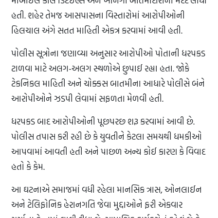
મોબાઈલ કોલ ડિટેઈલ્સ અને ખાનગી બાતમીદારોની મદદ લીધી
હતી. શહેર તેમજ આસપાસના વિસ્તારોમાં આરોપીઓની
હિલચાલ અંગે સતત માહિતી એકત્ર કરવામાં આવી હતી.
પોલીસ સૂત્રોના જણાવ્યા અનુસાર આરોપીઓ પોતાની ધરપકડ
ટાળવા માટે અલગ-અલગ સ્થળોએ છુપાઈ રહ્યા હતા. જોકે
ટેકનિકલ માહિતી અને ચોક્કસ બાતમીના આધારે પોલીસે બંને
આરોપીઓને ઝડપી લેવામાં સફળતા મેળવી હતી.
ધરપકડ બાદ આરોપીઓની પૂછપરછ શરૂ કરવામાં આવી છે.
પોલીસ તપાસ કરી રહી છે કે યુવતીને કેટલા સમયથી ધમકીઓ
આપવામાં આવતી હતી અને પાછળ અન્ય કોઈ કારણ કે વિવાદ
હતો કે કેમ.
આ ઘટનાએ સમાજમાં વધી રહેલા માનસિક ત્રાસ, ઓનલાઈન
અને ટેલિફોનિક હેરાનગતિ જેવા મુદ્દાઓને ફરી એકવાર