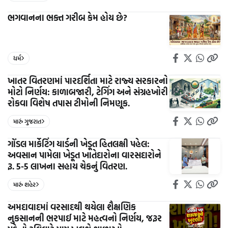
ભગવાનના ભક્ત ગરીબ કેમ હોય છે?
ધર્મ
ખાતર વિતરણમાં પારદર્શિતા માટે રાજ્ય સરકારનો
મોટો નિર્ણય: કાળાબજારી, ટેગિંગ અને સંગ્રહખોરી
રોકવા વિશેષ તપાસ ટીમોની નિમણૂક.
મારું ગુજરાત
ગોંડલ માર્કેટિંગ યાર્ડની ખેડૂત હિતલક્ષી પહેલ:
અવસાન પામેલા ખેડૂત ખાતેદારોના વારસદારોને
રૂ. 5-5 લાખના સહાય ચેકનું વિતરણ.
મારું શહેર
અમદાવાદમાં વરસાદથી થયેલા શૈક્ષણિક
નુકસાનની ભરપાઈ માટે મહત્વનો નિર્ણય, જરૂર