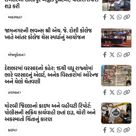
શરૂ કરી
અકસ્માત
જામનગરની ભવન્સ શ્રી એચ. જે. દોશી કોલેજ
ખાતે આંતર કોલેજ ચેસ સ્પર્ધાનું આયોજન
એજ્યુકેશન
દેશભરમાં વરસાદનો કહેર: 15થી વધુ રાજ્યોમાં
ભારે વરસાદનું એલર્ટ, અનેક વિસ્તારોમાં ઓરેન્જ
અને યેલો ચેતવણી
હવામાન
મોરબી જિલ્લાનો ક્રાઇમ અને વહીવટી રિપોર્ટ:
પોલીસની સક્રિય કાર્યવાહી છતાં દારૂ, ચોરી અને
અકસ્માતો ચિંતાનું કારણ
ક્રાઇમ