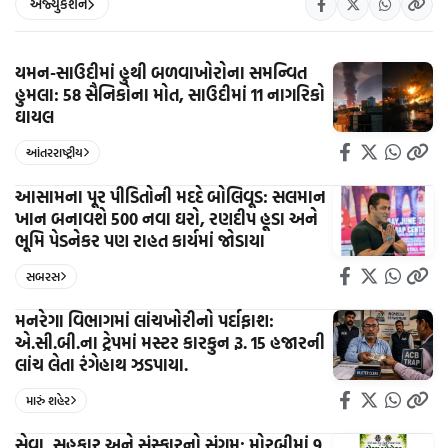
એજ્યુકેશન
યમન-સાઉદીમાં હુથી બળવાખોરોના સમન્વિત
હુમલા: 58 સૈનિકોના મોત, સાઉદીમાં 11 નાગરિકો
ઘાયલ
આંતરરાષ્ટ્રીય
આસામના પૂર પીડિતોની મદદે બોલિવૂડ: સલમાન
ખાન બનાવશે 500 નવા ઘરો, રણદીપ હૂડા અને
ભૂમિ પેડનેકર પણ રાહત કાર્યમાં જોડાયા
સબરસ
મનરેગા વિભાગમાં લાંચખોરીનો પર્દાફાશ:
એ.સી.બી.ના ટ્રેપમાં મસ્ટર કારકુન રૂ. 15 હજારની
લાંચ લેતા રંગેહાથ ઝડપાયા.
મારું શહેર
સેવા, સહકાર અને સંસ્કારનો સંગમ: મોરબીમાં 9