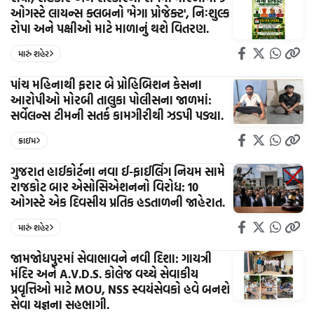
ઓગસ્ટે લાયન્સ ક્લબનો 'મેગા પ્રોજેક્ટ', નિઃશુલ્ક
રોપા અને પક્ષીઓ માટે માળાનું થશે વિતરણ.
મારું શહેર
પાંચ મહિનાથી ફરાર બે પ્રોહિબિશન કેસના
આરોપીઓ મોરબી તાલુકા પોલીસના જાળમાં:
સર્વેલન્સ ટીમની સતર્ક કામગીરીથી ઝડપી પડ્યા.
ક્રાઇમ
ગુજરાત હાઈકોર્ટના નવા ઈ-ફાઈલિંગ નિયમ સામે
રાજકોટ બાર એસોસિએશનનો વિરોધ: 10
ઓગસ્ટે એક દિવસીય પ્રતિક હડતાળની જાહેરાત.
મારું શહેર
જામજોધપુરમાં સેવાભાવને નવી દિશા: ગાયત્રી
મંદિર અને A.V.D.S. કોલેજ વચ્ચે સેવાકીય
પ્રવૃત્તિઓ માટે MOU, NSS સ્વયંસેવકો હવે બનશે
સેવા યજ્ઞના સહભાગી.