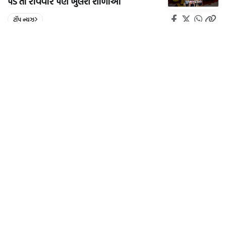
પડે તો રવિવારે પણ ખુલશે શાળાઓ
ટૉપ ન્યૂઝ
2027 વનડે વર્લ્ડ કપ માટે ICCએ ક્વૉલિફાયરનું
શિડ્યૂલ જાહેર કર્યું, 22 ફેબ્રુઆરીથી 23 માર્ચ સુધી
રમાશે ટૂર્નામેન્ટ.
સબરસ
વધુ સમાચાર આવી રહ્યા છે...
વીડિયો
વધુ જુઓ