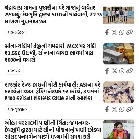
ચંદ્રાવાડા ગામના પૂજારીના ઘરે ગાંજાનું વાવેતર
ઝડપાયું: દેવભૂમિ દ્વારકા SOGની કાર્યવાહી, ₹2.35
લાખનો મુદ્દામાલ જપ્ત
મારું શહેર
સોના-ચાંદીમાં તેજીનો ચમકારો: MCX પર ચાંદી
₹2,550 ઉછળી, સોનાના વાયદા ભાવમાં પણ
₹830નો વધારો
ઈન્ડિયા
રાજકોટ રેન્જ DIGની મોટી કાર્યવાહી: ASIના ઘરે
કરોડોના ડબ્બા ટ્રેડિંગ નેટવર્ક પર દરોડો, 3 વર્ષમાં
₹100 કરોડના શંકાસ્પદ વ્યવહારોની આશંકા
મારું ગુજરાત
ઓછા વરસાદથી પાણીની ચિંતા: જામનગર-
દેવભૂમિ દ્વારકા માટે સૌની યોજનાનું પાણી છોડવા
સાંસદ પૂનમબેન માડમે મુખ્યમંત્રી સમક્ષ કરી