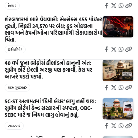
હેલ્થ
શેરબજારમાં ભારે વેચવાલી: સેન્સેક્સ 455 પોઇન્ટ
તૂટ્યો, નિફ્ટી 24,570 પર બંધ; ક્રૂડ ઓઇલના
ભાવ અને કંપનીઓના પરિણામોથી રોકાણકારોમાં
ચિંતા.
ઈકોનોમી
40 વર્ષ જૂના બોફોર્સ કૌભાંડનો કાનૂની અંત:
સુપ્રીમ કોર્ટે છેલ્લી અરજી પણ ફગાવી, કેસ પર
આખરે પડદો પડ્યો.
મારું ગુજરાત
SC-ST અનામતમાં 'ક્રિમી લેયર' લાગુ નહીં થાય:
સુપ્રીમ કોર્ટમાં કેન્દ્ર સરકારની સ્પષ્ટતા, OBC-
SEBC માટે જ નિયમ લાગુ હોવાનું કહ્યું.
સબરસ