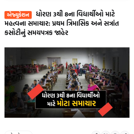
ધોરણ 3થી 8ના વિદ્યાર્થીઓ માટે
એજ્યુકેશન
મહત્વના સમાચાર: પ્રથમ ત્રિમાસિક અને સત્રાંત
કસોટીનું સમયપત્રક જાહેર