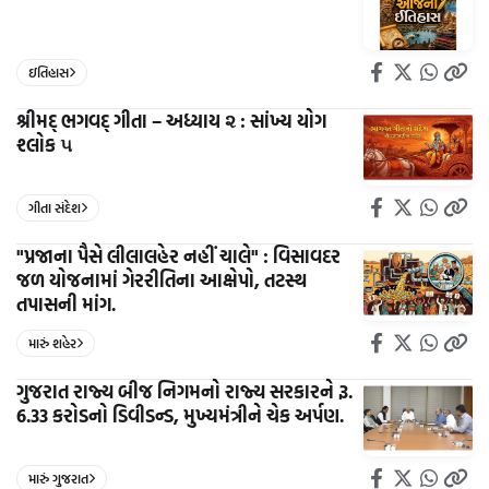
ઇતિહાસ
શ્રીમદ્ ભગવદ્ ગીતા – અધ્યાય ૨ : સાંખ્ય યોગ
શ્લોક ૫
ગીતા સંદેશ
"પ્રજાના પૈસે લીલાલહેર નહીં ચાલે" : વિસાવદર
જળ યોજનામાં ગેરરીતિના આક્ષેપો, તટસ્થ
તપાસની માંગ.
મારું શહેર
ગુજરાત રાજ્ય બીજ નિગમનો રાજ્ય સરકારને રૂ.
6.33 કરોડનો ડિવીડન્ડ, મુખ્યમંત્રીને ચેક અર્પણ.
મારું ગુજરાત