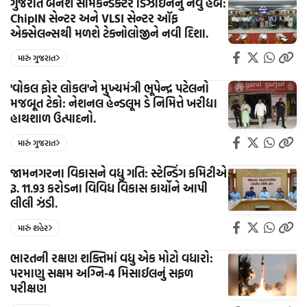
ગુજરાત બનશે સેમિકન્ડક્ટર ડિઝાઇનનું નવું હબ:
ChipIN સેન્ટર અને VLSI સેન્ટર ઑફ
એક્સેલન્સથી મળશે ટેક્નોલોજીને નવી દિશા.
મારું ગુજરાત
'વોકલ ફોર લોકલ'ને મુખ્યમંત્રી ભૂપેન્દ્ર પટેલનો
મજબૂત ટેકો: નેશનલ હેન્ડલૂમ ડે નિમિત્તે ખરીદ્યા
હાથશાળ ઉત્પાદનો.
મારું ગુજરાત
જામનગરના વિકાસને વધુ ગતિ: સ્ટેન્ડિંગ કમિટીએ
રૂ. 11.93 કરોડના વિવિધ વિકાસ કાર્યોને આપી
લીલી ઝંડી.
મારું શહેર
ભારતની રક્ષણ શક્તિમાં વધુ એક મોટો વધારો:
પરમાણુ સક્ષમ અગ્નિ-4 મિસાઈલનું સફળ
પરીક્ષણ