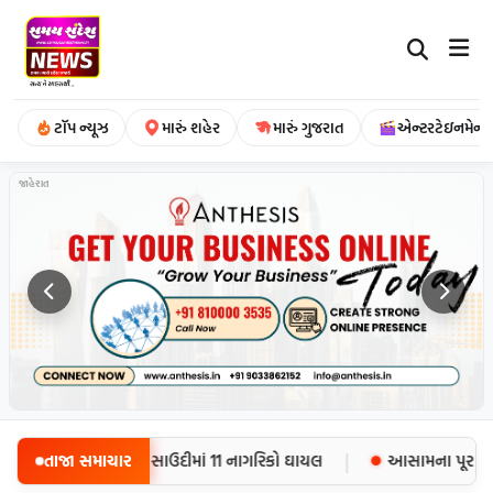
ટૉપ ન્યૂઝ
મારું શહેર
મારું ગુજરાત
એન્ટરટેઇનમેન્ટ
જાહેરાત
|
58 સૈનિકોના મોત, સાઉદીમાં 11 નાગરિકો ઘાયલ
તાજા સમાચાર
આસામના પૂર પીડિતોન