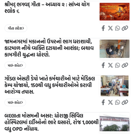
શ્રીમદ્ ભગવદ્ ગીતા – અધ્યાય ૨ : સાંખ્ય યોગ
શ્લોક ૬
ગીતા સંદેશ
જામનગરમાં મકાનનો ઉપરનો ભાગ ધરાશાયી,
કાટમાળ નીચે વ્યક્તિ દટાયાની આશંકા; બચાવ
કામગીરી યુદ્ધના ધોરણે.
મારું શહેર
ગોંડલ એસટી ડેપો ખાતે કર્મચારીઓ માટે મેડિકલ
કેમ્પ યોજાયો, 150થી વધુ કર્મચારીઓએ કરાવી
આરોગ્ય તપાસ.
મારું શહેર
બદલાતા મોસમની અસર: ધોરાજી સિવિલ
હોસ્પિટલમાં દર્દીઓનો ભારે ઘસારો, રોજ 1,000થી
વધુ OPD નોંધાય.