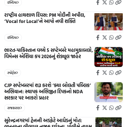
ઈન્ડિયા
રાષ્ટ્રીય હાથશાળ દિવસ: PM મોદીની અપીલ,
‘Vocal for Local’ને આપો નવી શક્તિ
ઈન્ડિયા
ભારત-પાકિસ્તાન વચ્ચે 5 સપ્ટેમ્બરે મહામુકાબલો,
વિમેન્સ એશિયા કપ 2026નું શેડ્યૂલ જાહેર
સ્પોર્ટ્સ
CJP સપ્ટેમ્બરમાં શરૂ કરશે ‘ક્યા બોલતી પબ્લિક’
અભિયાન: સ્થાપક અભિજીત દિપકનો NDA
સરકાર પર આકરો પ્રહાર
રાજકારણ
સુરેન્દ્રનગરમાં ટ્રેનની અડફેટે આધેડનું મોત:
લખતરના લીલાપુર નજીક દુર્ઘટના, પોલીસે તપાસ