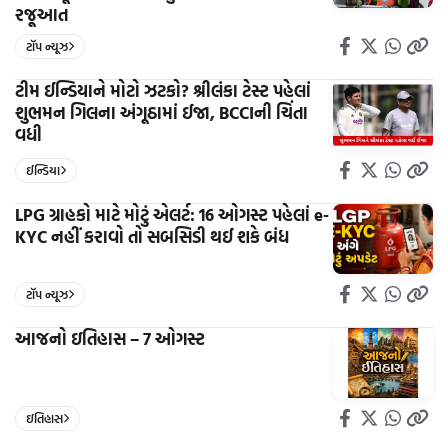
રજૂઆત
ટૉપ ન્યૂઝ
ટીમ ઈન્ડિયાને મોટો ઝટકો? શ્રીલંકા ટેસ્ટ પહેલાં
શુભમન ગિલના અંગૂઠામાં ઈજા, BCCIની ચિંતા
વધી
ઈન્ડિયા
LPG ગ્રાહકો માટે મોટું એલર્ટ: 16 ઓગસ્ટ પહેલાં e-
KYC નહીં કરાવો તો સબસિડી થઈ શકે બંધ
ટૉપ ન્યૂઝ
આજનો ઇતિહાસ – 7 ઓગસ્ટ
ઇતિહાસ