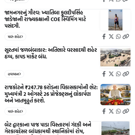
જામનગરનું ગૌરવ: ખ્યાતિબા કુલદીપસિંહ
જાડેજાની રાજ્યકક્ષાની COE સ્વિમિંગ માટે
પસંદગી.
મારું શહેર
સુરતમાં જળબંબાકાર: અતિભારે વરસાદથી શહેર
ઠપ્પ, કાપડ માર્કેટ બંધ.
હવામાન
રાજકોટને ₹247.78 કરોડના વિકાસકામોની ભેટ:
મુખ્યમંત્રી 2 ઓગસ્ટે 26 પ્રોજેક્ટ્સનું લોકાર્પણ
અને ખાતમુહૂર્ત કરશે.
મારું શહેર
બેટ દ્વારકાના પાજ પાડા વિસ્તારમાં ગંદકી અને
ગેરકાયદેસર બાંધકામથી સ્થાનિકોમાં રોષ,