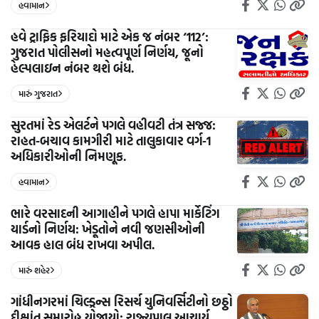
હવામાન
હવે ટ્રાફિક ફરિયાદો માટે એક જ નંબર ‘112’:
ગુજરાત પોલીસનો મહત્વપૂર્ણ નિર્ણય, જૂનો
હેલ્પલાઇન નંબર થશે બંધ.
મારું ગુજરાત
સુરતમાં રેડ એલર્ટને પગલે વહીવટી તંત્ર સજ્જ:
રાહત-બચાવ કામગીરી માટે તાલુકાવાર વર્ગ-1
અધિકારીઓની નિમણૂક.
હવામાન
ભારે વરસાદની આગાહીને પગલે હાપા માર્કેટિંગ
યાર્ડનો નિર્ણય: ખેડૂતોને નવી જણસીઓની
આવક હાલ બંધ રાખવા અપીલ.
મારું શહેર
ગાંધીનગરમાં ચિલ્ડ્રન્સ રિસર્ચ યુનિવર્સિટીનો છઠ્ઠો
દીક્ષાંત સમારોહ યોજાયો: રાજ્યપાલ આચાર્ય