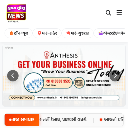
ટૉપ ન્યૂઝ
મારું શહેર
મારું ગુજરાત
એન્ટરટેઇનમેન્ટ
જાહેરાત
|
રતી વખતે મોબાઇલ નંબર નહીં દેખાય, પ્રાઇવસી વધશે.
તાજા સમાચાર
આજનો ઇતિહાસ –