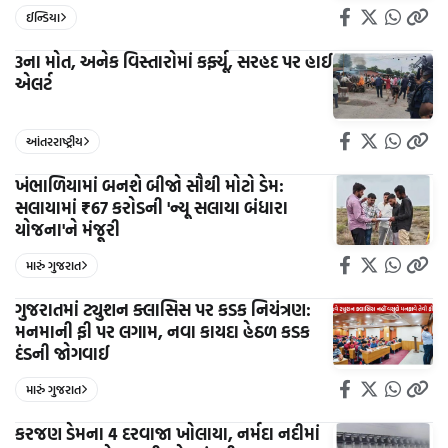
ઈન્ડિયા
3ના મોત, અનેક વિસ્તારોમાં કર્ફ્યૂ, સરહદ પર હાઈ
એલર્ટ
આંતરરાષ્ટ્રીય
ખંભાળિયામાં બનશે બીજો સૌથી મોટો ડેમ:
સલાયામાં ₹67 કરોડની 'ન્યૂ સલાયા બંધારા
યોજના'ને મંજૂરી
મારું ગુજરાત
ગુજરાતમાં ટ્યુશન ક્લાસિસ પર કડક નિયંત્રણ:
મનમાની ફી પર લગામ, નવા કાયદા હેઠળ કડક
દંડની જોગવાઈ
મારું ગુજરાત
કરજણ ડેમના 4 દરવાજા ખોલાયા, નર્મદા નદીમાં