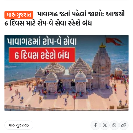
પાવાગઢ જતાં પહેલાં જાણો: આજથી
મારું ગુજરાત
6 દિવસ માટે રોપ-વે સેવા રહેશે બંધ
મારું ગુજરાત