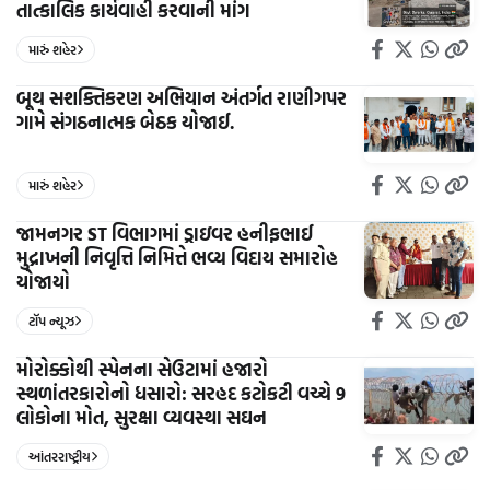
તાત્કાલિક કાર્યવાહી કરવાની માંગ
મારું શહેર
બૂથ સશક્તિકરણ અભિયાન અંતર્ગત રાણીગપર
ગામે સંગઠનાત્મક બેઠક યોજાઈ.
મારું શહેર
જામનગર ST વિભાગમાં ડ્રાઇવર હનીફભાઈ
મુદ્રાખની નિવૃત્તિ નિમિત્તે ભવ્ય વિદાય સમારોહ
યોજાયો
ટૉપ ન્યૂઝ
મોરોક્કોથી સ્પેનના સેઉટામાં હજારો
સ્થળાંતરકારોનો ધસારો: સરહદ કટોકટી વચ્ચે 9
લોકોના મોત, સુરક્ષા વ્યવસ્થા સઘન
આંતરરાષ્ટ્રીય