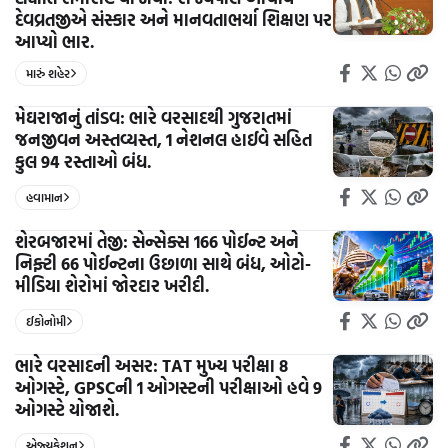
દેવવ્રતજીએ સંસ્કાર અને માનવતાભર્યા શિક્ષણ પર
આપ્યો ભાર.
મારું શહેર
મેઘરાજાનું તાંડવ: ભારે વરસાદથી ગુજરાતમાં
જનજીવન અસ્તવ્યસ્ત, 1 નેશનલ હાઈવે સહિત
કુલ 94 રસ્તાઓ બંધ.
હવામાન
શેરબજારમાં તેજી: સેન્સેક્સ 166 પોઈન્ટ અને
નિફ્ટી 66 પોઈન્ટના ઉછાળા સાથે બંધ, ઓટો-
મીડિયા શેરોમાં જોરદાર ખરીદી.
ઈકોનોમી
ભારે વરસાદની અસર: TAT મુખ્ય પરીક્ષા 8
ઓગસ્ટે, GPSCની 1 ઓગસ્ટની પરીક્ષાઓ હવે 9
ઓગસ્ટે યોજાશે.
એજ્યુકેશન