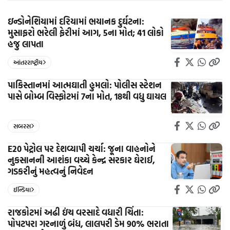
ઇન્ડોનેશિયામાં દરિયામાં ભયાનક દુર્ઘટના:
મુસાફરો ભરેલી ફેરીમાં આગ, 5ના મોત; 41 લોકો
હજુ લાપતા
આંતરરાષ્ટ્રીય
પાકિસ્તાનમાં આત્મઘાતી હુમલો: પોલીસ સ્ટેશન
પાસે બોમ્બ વિસ્ફોટમાં 7ના મોત, 18થી વધુ ઘાયલ
સબરસ
E20 પેટ્રોલ પર દેશવ્યાપી ચર્ચા: જૂના વાહનોને
નુકસાનની આશંકા વચ્ચે કેન્દ્ર સરકાર ઘેરાઈ,
ગડકરીનું મહત્વનું નિવેદન
ઈન્ડિયા
રાજકોટમાં અઢી ઇંચ વરસાદે વધારી ચિંતા:
પોપટપરા ગરનાળું બંધ, લાલપરી ડેમ 90% ભરાતા