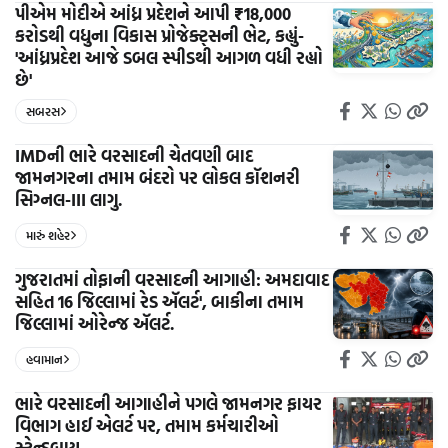
પીએમ મોદીએ આંધ્ર પ્રદેશને આપી ₹18,000
કરોડથી વધુના વિકાસ પ્રોજેક્ટ્સની ભેટ, કહ્યું-
'આંધ્રપ્રદેશ આજે ડબલ સ્પીડથી આગળ વધી રહ્યો
છે'
સબરસ
IMDની ભારે વરસાદની ચેતવણી બાદ
જામનગરના તમામ બંદરો પર લોકલ કૉશનરી
સિગ્નલ-III લાગુ.
મારું શહેર
ગુજરાતમાં તોફાની વરસાદની આગાહી: અમદાવાદ
સહિત 16 જિલ્લામાં રેડ ઍલર્ટ', બાકીના તમામ
જિલ્લામાં ઓરેન્જ ઍલર્ટ.
હવામાન
ભારે વરસાદની આગાહીને પગલે જામનગર ફાયર
વિભાગ હાઈ એલર્ટ પર, તમામ કર્મચારીઓ
સ્ટેન્ડબાય.