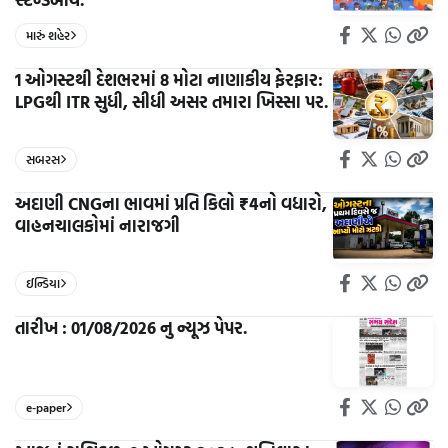
મારું શહેર
1 ઓગસ્ટથી દેશભરમાં 8 મોટા નાણાકીય ફેરફાર:
LPGથી ITR સુધી, સીધી અસર તમારા ખિસ્સા પર.
સબરસ
અદાણી CNGના ભાવમાં પ્રતિ કિલો ₹4નો વધારો,
વાહનચાલકોમાં નારાજગી
ઈન્ડિયા
તારીખ : 01/08/2026 નુ ન્યૂઝ પેપર.
e-paper