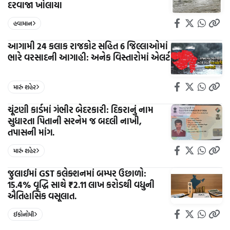
દરવાજા ખોલાયા
હવામાન
આગામી 24 કલાક રાજકોટ સહિત 6 જિલ્લાઓમાં
ભારે વરસાદની આગાહી: અનેક વિસ્તારોમાં એલર્ટ
મારું શહેર
ચૂંટણી કાર્ડમાં ગંભીર બેદરકારી: દિકરાનું નામ
સુધારતા પિતાની સરનેમ જ બદલી નાખી,
તપાસની માંગ.
મારું શહેર
જુલાઈમાં GST કલેક્શનમાં બમ્પર ઉછાળો:
15.4% વૃદ્ધિ સાથે ₹2.11 લાખ કરોડથી વધુની
ઐતિહાસિક વસૂલાત.
ઈકોનોમી