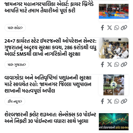
જામનગર મહાનગરપાલિકા એલર્ટ: ફાયર બ્રિગેડે
આપત્તિ માટે તમામ તૈયારીઓ પૂર્ણ કરી
મારું શહેર
24×7 કાર્યરત સ્ટેટ ઈમરજન્સી ઓપરેશન સેન્ટર:
ગુજરાતનું અદૃશ્ય સુરક્ષા કવચ, 286 કરોડથી વધુ
એલર્ટ SMSથી લાખો નાગરિકોની સુરક્ષા
મારું ગુજરાત
વાવાઝોડા અને અતિવૃષ્ટિમાં પશુધનની સુરક્ષા
માટે સાવચેત રહો: જામનગર જિલ્લા પશુપાલન
શાખાની મહત્વપૂર્ણ અપીલ
ટૉપ ન્યૂઝ
શેરબજારની ફ્લેટ શરૂઆત: સેન્સેક્સ 50 પોઈન્ટ
અને નિફ્ટી 30 પોઈન્ટના વધારા સાથે ખુલ્યા