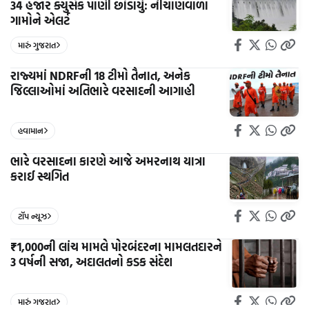
34 હજાર ક્યુસેક પાણી છોડાયું: નીચાણવાળા
ગામોને એલર્ટ
મારું ગુજરાત
રાજ્યમાં NDRFની 18 ટીમો તૈનાત, અનેક
જિલ્લાઓમાં અતિભારે વરસાદની આગાહી
હવામાન
ભારે વરસાદના કારણે આજે અમરનાથ યાત્રા
કરાઈ સ્થગિત
ટૉપ ન્યૂઝ
₹1,000ની લાંચ મામલે પોરબંદરના મામલતદારને
3 વર્ષની સજા, અદાલતનો કડક સંદેશ
મારું ગુજરાત