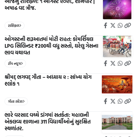
આજનું રાશિફળ: ૧ ઓગસ્ટ ૨૦૨૬, શનિવાર |
અષાઢ વદ ત્રીજ.
રાશિફળ
ઓગસ્ટની શરૂઆતમાં મોટી રાહત: કોમર્શિયલ
LPG સિલિન્ડર ₹200થી વધુ સસ્તો, ઘરેલુ ગેસના
ભાવ યથાવત
ટૉપ ન્યૂઝ
શ્રીમદ્ ભગવદ્ ગીતા – અધ્યાય ૨ : સાંખ્ય યોગ
શ્લોક ૧
ગીતા સંદેશ
ભારે વરસાદ વચ્ચે ડાંગમાં સતર્કતા: મહાલની
એકલવ્ય શાળાના 311 વિદ્યાર્થીઓનું સુરક્ષિત
સ્થળાંતર.