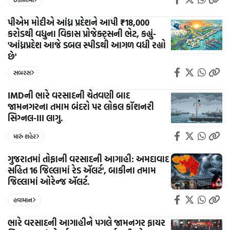
પીએમ મોદીએ આંધ્ર પ્રદેશને આપી ₹18,000
કરોડથી વધુના વિકાસ પ્રોજેક્ટ્સની ભેટ, કહ્યું-
'આંધ્રપ્રદેશ આજે ડબલ સ્પીડથી આગળ વધી રહ્યો
છે'
સબરસ
IMDની ભારે વરસાદની ચેતવણી બાદ
જામનગરના તમામ બંદરો પર લોકલ કૉશનરી
સિગ્નલ-III લાગુ.
મારું શહેર
ગુજરાતમાં તોફાની વરસાદની આગાહી: અમદાવાદ
સહિત 16 જિલ્લામાં રેડ ઍલર્ટ', બાકીના તમામ
જિલ્લામાં ઓરેન્જ ઍલર્ટ.
હવામાન
ભારે વરસાદની આગાહીને પગલે જામનગર ફાયર