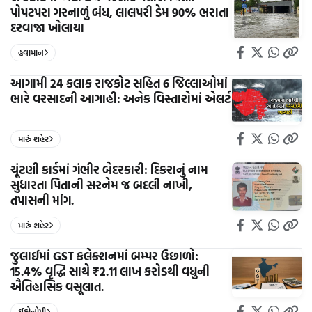
પોપટપરા ગરનાળું બંધ, લાલપરી ડેમ 90% ભરાતા
દરવાજા ખોલાયા
હવામાન
આગામી 24 કલાક રાજકોટ સહિત 6 જિલ્લાઓમાં
ભારે વરસાદની આગાહી: અનેક વિસ્તારોમાં એલર્ટ
મારું શહેર
ચૂંટણી કાર્ડમાં ગંભીર બેદરકારી: દિકરાનું નામ
સુધારતા પિતાની સરનેમ જ બદલી નાખી,
તપાસની માંગ.
મારું શહેર
જુલાઈમાં GST કલેક્શનમાં બમ્પર ઉછાળો:
15.4% વૃદ્ધિ સાથે ₹2.11 લાખ કરોડથી વધુની
ઐતિહાસિક વસૂલાત.
ઈકોનોમી