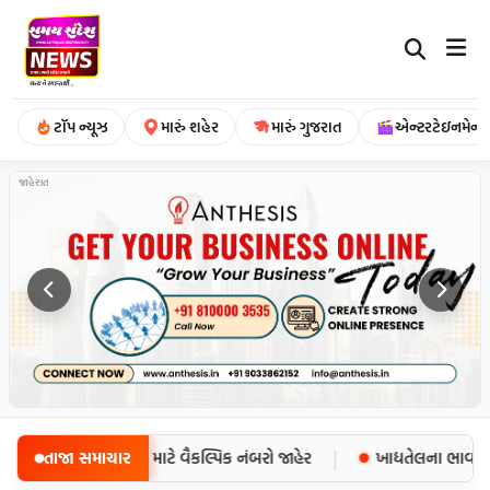
ટૉપ ન્યૂઝ
મારું શહેર
મારું ગુજરાત
એન્ટરટેઇનમેન્ટ
જાહેરાત
|
ર બંધ, ઈમરજન્સી માટે વૈકલ્પિક નંબરો જાહેર
તાજા સમાચાર
ખાદ્યતેલના ભાવમાં ફરી