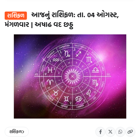
આજનું રાશિફળ: તા. 04 ઓગસ્ટ,
રાશિફળ
મંગળવાર | અષાઢ વદ છઠ્ઠ
રાશિફળ