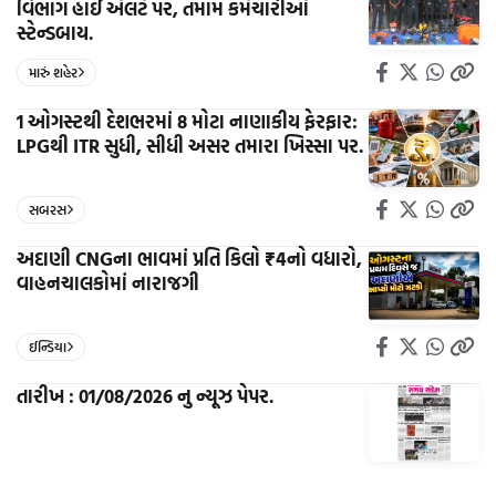
વિભાગ હાઈ એલર્ટ પર, તમામ કર્મચારીઓ
સ્ટેન્ડબાય.
મારું શહેર
1 ઓગસ્ટથી દેશભરમાં 8 મોટા નાણાકીય ફેરફાર:
LPGથી ITR સુધી, સીધી અસર તમારા ખિસ્સા પર.
સબરસ
અદાણી CNGના ભાવમાં પ્રતિ કિલો ₹4નો વધારો,
વાહનચાલકોમાં નારાજગી
ઈન્ડિયા
તારીખ : 01/08/2026 નુ ન્યૂઝ પેપર.
e-paper