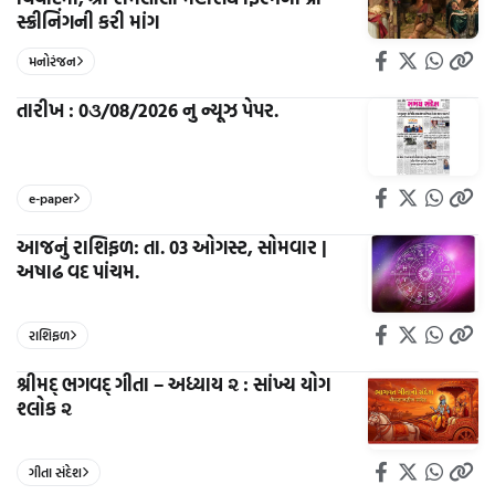
સ્ક્રીનિંગની કરી માંગ
મનોરંજન
તારીખ : 0૩/08/2026 નુ ન્યૂઝ પેપર.
e-paper
આજનું રાશિફળ: તા. 03 ઓગસ્ટ, સોમવાર |
અષાઢ વદ પાંચમ.
રાશિફળ
શ્રીમદ્ ભગવદ્ ગીતા – અધ્યાય ૨ : સાંખ્ય યોગ
શ્લોક ૨
ગીતા સંદેશ