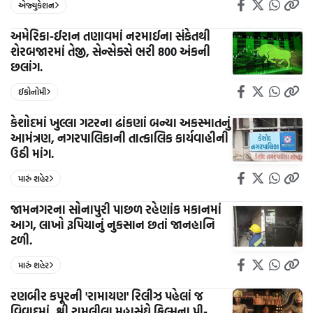
એજ્યુકેશન
અમેરિકા-ઈરાન તણાવમાં નરમાઈના સંકેતથી
શેરબજારમાં તેજી, સેન્સેક્સે ભરી 800 અંકની
છલાંગ.
ઈકોનોમી
કેશોદમાં ખુલ્લા ગટરના ઢાંકણાં બન્યા અકસ્માતનું
આમંત્રણ, નગરપાલિકાની તાત્કાલિક કાર્યવાહીની
ઉઠી માંગ.
મારું શહેર
જામનગરના સોનાપુરી પાછળ રહેણાંક મકાનમાં
આગ, લાખો રૂપિયાનું નુકસાન છતાં જાનહાનિ
ટળી.
મારું શહેર
રણબીર કપૂરની 'રામાયણ' રિલીઝ પહેલાં જ
વિવાદમાં, શ્રી રામલીલા મહાસંઘે ફિલ્મના પ્રી-