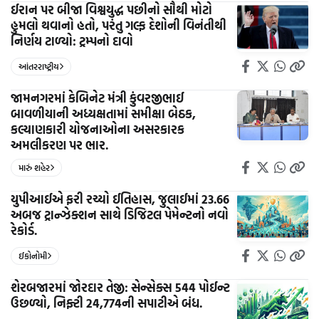
ઈરાન પર બીજા વિશ્વયુદ્ધ પછીનો સૌથી મોટો
હુમલો થવાનો હતો, પરંતુ ગલ્ફ દેશોની વિનંતીથી
નિર્ણય ટાળ્યો: ટ્રમ્પનો દાવો
આંતરરાષ્ટ્રીય
જામનગરમાં કેબિનેટ મંત્રી કુંવરજીભાઈ
બાવળીયાની અધ્યક્ષતામાં સમીક્ષા બેઠક,
કલ્યાણકારી યોજનાઓના અસરકારક
અમલીકરણ પર ભાર.
મારું શહેર
યુપીઆઈએ ફરી રચ્યો ઈતિહાસ, જુલાઈમાં 23.66
અબજ ટ્રાન્ઝેક્શન સાથે ડિજિટલ પેમેન્ટનો નવો
રેકોર્ડ.
ઈકોનોમી
શેરબજારમાં જોરદાર તેજી: સેન્સેક્સ 544 પોઈન્ટ
ઉછળ્યો, નિફ્ટી 24,774ની સપાટીએ બંધ.