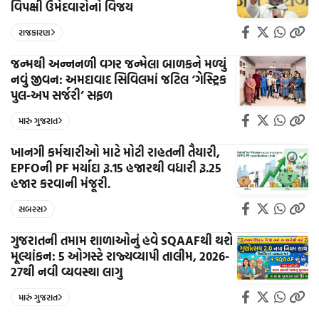
વિપક્ષી ઉમેદવારોનો વિજય
રાજકારણ
જન્મથી અન્નનળી વગર જન્મેલા બાળકને મળ્યું
નવું જીવન: અમદાવાદ સિવિલમાં જટિલ ‘ગેસ્ટ્રિક
પુલ-અપ સર્જરી’ સફળ
મારું ગુજરાત
ખાનગી કર્મચારીઓ માટે મોટી રાહતની તૈયારી,
EPFOની PF મર્યાદા રૂ.15 હજારથી વધારી રૂ.25
હજાર કરવાની મંજૂરી.
સબરસ
ગુજરાતની તમામ શાળાઓનું હવે SQAAFથી થશે
મૂલ્યાંકન: 5 ઓગસ્ટે રાજ્યવ્યાપી તાલીમ, 2026-
27થી નવી વ્યવસ્થા લાગુ
મારું ગુજરાત