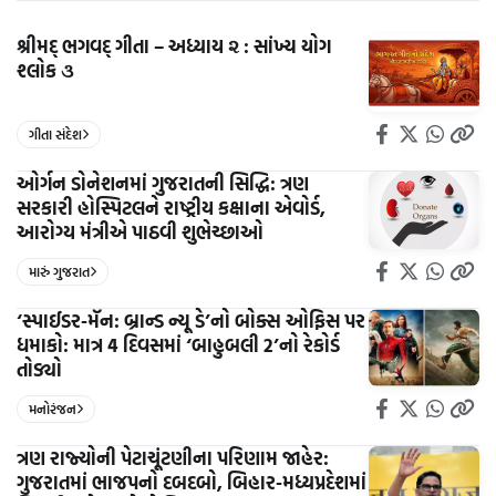
શ્રીમદ્ ભગવદ્ ગીતા – અધ્યાય ૨ : સાંખ્ય યોગ
શ્લોક ૩
ગીતા સંદેશ
ઓર્ગન ડોનેશનમાં ગુજરાતની સિદ્ધિ: ત્રણ
સરકારી હોસ્પિટલને રાષ્ટ્રીય કક્ષાના એવોર્ડ,
આરોગ્ય મંત્રીએ પાઠવી શુભેચ્છાઓ
મારું ગુજરાત
‘સ્પાઈડર-મૅન: બ્રાન્ડ ન્યૂ ડે’નો બોક્સ ઓફિસ પર
ધમાકો: માત્ર 4 દિવસમાં ‘બાહુબલી 2’નો રેકોર્ડ
તોડ્યો
મનોરંજન
ત્રણ રાજ્યોની પેટાચૂંટણીના પરિણામ જાહેર:
ગુજરાતમાં ભાજપનો દબદબો, બિહાર-મધ્યપ્રદેશમાં