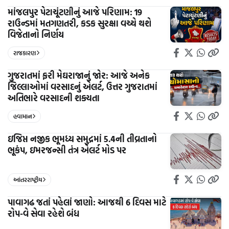
માંજલપુર પેટાચૂંટણીનું આજે પરિણામ: 19
રાઉન્ડમાં મતગણતરી, કડક સુરક્ષા વચ્ચે થશે
વિજેતાનો નિર્ણય
રાજકારણ
ગુજરાતમાં ફરી મેઘરાજાનું જોર: આજે અનેક
જિલ્લાઓમાં વરસાદનું એલર્ટ, ઉત્તર ગુજરાતમાં
અતિભારે વરસાદની શક્યતા
હવામાન
ઇજિપ્ત નજીક ભૂમધ્ય સમુદ્રમાં 5.4ની તીવ્રતાનો
ભૂકંપ, ઇમરજન્સી તંત્ર એલર્ટ મોડ પર
આંતરરાષ્ટ્રીય
પાવાગઢ જતાં પહેલાં જાણો: આજથી 6 દિવસ માટે
રોપ-વે સેવા રહેશે બંધ