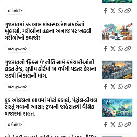
ઈકોનોમી
ગુજરાતમાં 55 લાખ શંકાસ્પદ રેશનકાર્ડનો
ખુલાસો, ગરીબોના હકના અનાજ પર 'નકલી
ગરીબો'નો કબજો?
મારું ગુજરાત
ગુજરાતની 'ફિક્સ પે' નીતિ સામે કર્મચારીઓની
લડત તેજ, સુપ્રીમ કોર્ટમાં 14 વર્ષથી પડતર કેસના
ઝડપી નિકાલની માંગ.
મારું ગુજરાત
ક્રૂડ ઓઇલના ભાવમાં મોટો કડાકો, પેટ્રોલ-ડીઝલ
સસ્તું થવાની આશા; ટ્રમ્પની જાહેરાતથી વૈશ્વિક
બજારમાં રાહત.
ઈકોનોમી