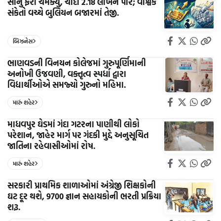
સોનું ફરી ચમક્યું, ચાંદી 2.18 લાખને પાર; વૈશ્વિક
સંકેતો વચ્ચે બુલિયન બજારમાં તેજી.
બિઝનેસ
ભાણવડની વિનયન કોલેજમાં ગુરુપૂર્ણિમાની
અનોખી ઉજવણી, વક્તૃત્વ સ્પર્ધા દ્વારા
વિદ્યાર્થીઓએ સમજ્યો ગુરુનો મહિમા.
મારું શહેર
માધવપુર ઘેડમાં ગંદા ગટરના પાણીથી લોકો
પરેશાન, જાહેર માર્ગ પર ગંદકી મુદ્દે અનુસૂચિત
જાતિના રહેવાસીઓમાં રોષ.
મારું શહેર
સરકારી પ્રાથમિક શાળાઓમાં અંગ્રેજી શિક્ષકોની
ઘટ દૂર થશે, 9700 જ્ઞાન સહાયકોની ભરતી પ્રક્રિયા
શરૂ.