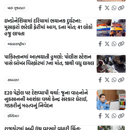
મારું ગુજરાત
ઇન્ડોનેશિયામાં દરિયામાં ભયાનક દુર્ઘટના:
મુસાફરો ભરેલી ફેરીમાં આગ, 5ના મોત; 41 લોકો
હજુ લાપતા
આંતરરાષ્ટ્રીય
પાકિસ્તાનમાં આત્મઘાતી હુમલો: પોલીસ સ્ટેશન
પાસે બોમ્બ વિસ્ફોટમાં 7ના મોત, 18થી વધુ ઘાયલ
સબરસ
E20 પેટ્રોલ પર દેશવ્યાપી ચર્ચા: જૂના વાહનોને
નુકસાનની આશંકા વચ્ચે કેન્દ્ર સરકાર ઘેરાઈ,
ગડકરીનું મહત્વનું નિવેદન
ઈન્ડિયા
રાજકોટમાં અઢી ઇંચ વરસાદે વધારી ચિંતા: